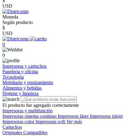
$
USD
Moneda
Según producto
$
USD
0
0
Impresoras y cartuchos
Papeleria y oficina
Tecnología
Mobiliario y equipamiento
Alimentos y bebidas
Higiene y limpieza
El producto fue agregado correctamente
Impresoras y multifunción
Impresoras sistema continuo
Impresoras láser
Impresoras inkjet
Impresoras color
Impresoras wifi
Ver más
Cartuchos
Originales
Compatibles