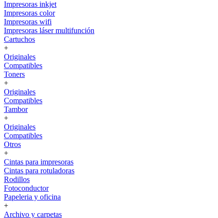
Impresoras inkjet
Impresoras color
Impresoras wifi
Impresoras láser multifunción
Cartuchos
+
Originales
Compatibles
Toners
+
Originales
Compatibles
Tambor
+
Originales
Compatibles
Otros
+
Cintas para impresoras
Cintas para rotuladoras
Rodillos
Fotoconductor
Papeleria y oficina
+
Archivo y carpetas