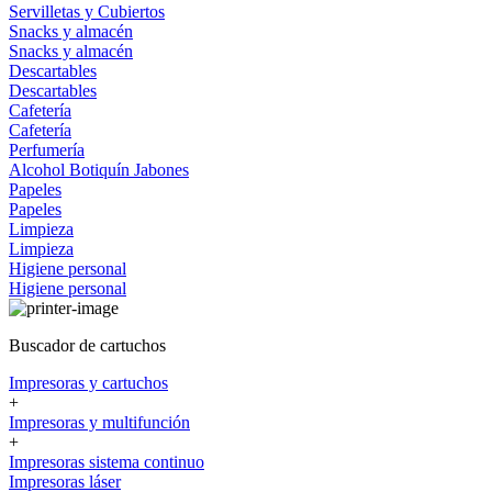
Servilletas y Cubiertos
Snacks y almacén
Snacks y almacén
Descartables
Descartables
Cafetería
Cafetería
Perfumería
Alcohol
Botiquín
Jabones
Papeles
Papeles
Limpieza
Limpieza
Higiene personal
Higiene personal
Buscador de cartuchos
Impresoras y cartuchos
+
Impresoras y multifunción
+
Impresoras sistema continuo
Impresoras láser