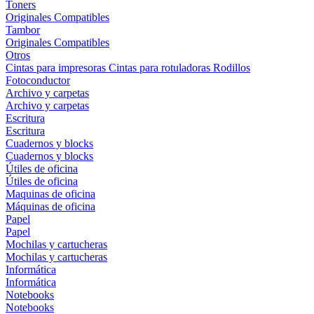
Toners
Originales
Compatibles
Tambor
Originales
Compatibles
Otros
Cintas para impresoras
Cintas para rotuladoras
Rodillos
Fotoconductor
Archivo y carpetas
Archivo y carpetas
Escritura
Escritura
Cuadernos y blocks
Cuadernos y blocks
Útiles de oficina
Útiles de oficina
Maquinas de oficina
Máquinas de oficina
Papel
Papel
Mochilas y cartucheras
Mochilas y cartucheras
Informática
Informática
Notebooks
Notebooks