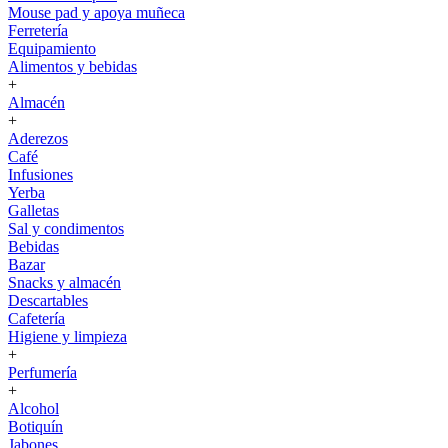
Mouse pad y apoya muñeca
Ferretería
Equipamiento
Alimentos y bebidas
+
Almacén
+
Aderezos
Café
Infusiones
Yerba
Galletas
Sal y condimentos
Bebidas
Bazar
Snacks y almacén
Descartables
Cafetería
Higiene y limpieza
+
Perfumería
+
Alcohol
Botiquín
Jabones