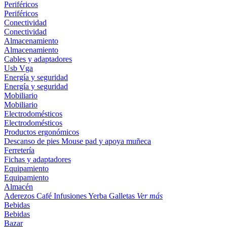
Periféricos
Periféricos
Conectividad
Conectividad
Almacenamiento
Almacenamiento
Cables y adaptadores
Usb
Vga
Energía y seguridad
Energía y seguridad
Mobiliario
Mobiliario
Electrodomésticos
Electrodomésticos
Productos ergonómicos
Descanso de pies
Mouse pad y apoya muñeca
Ferretería
Fichas y adaptadores
Equipamiento
Equipamiento
Almacén
Aderezos
Café
Infusiones
Yerba
Galletas
Ver más
Bebidas
Bebidas
Bazar