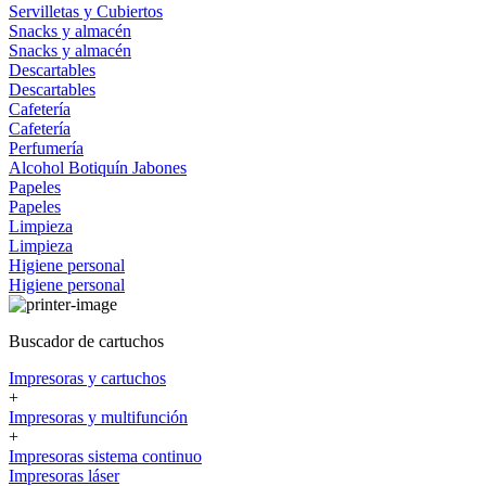
Servilletas y Cubiertos
Snacks y almacén
Snacks y almacén
Descartables
Descartables
Cafetería
Cafetería
Perfumería
Alcohol
Botiquín
Jabones
Papeles
Papeles
Limpieza
Limpieza
Higiene personal
Higiene personal
Buscador de cartuchos
Impresoras y cartuchos
+
Impresoras y multifunción
+
Impresoras sistema continuo
Impresoras láser