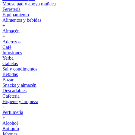
Mouse pad y apoya muñeca
Ferretería
Equipamiento
Alimentos y bebidas
+
Almacén
+
Aderezos
Café
Infusiones
Yerba
Galletas
Sal y condimentos
Bebidas
Bazar
Snacks y almacén
Descartables
Cafetería
Higiene y limpieza
+
Perfumería
+
Alcohol
Botiquín
Jabones