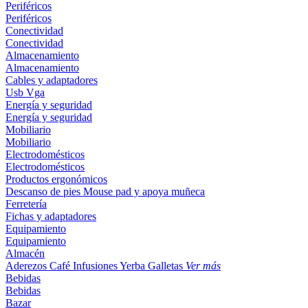
Periféricos
Periféricos
Conectividad
Conectividad
Almacenamiento
Almacenamiento
Cables y adaptadores
Usb
Vga
Energía y seguridad
Energía y seguridad
Mobiliario
Mobiliario
Electrodomésticos
Electrodomésticos
Productos ergonómicos
Descanso de pies
Mouse pad y apoya muñeca
Ferretería
Fichas y adaptadores
Equipamiento
Equipamiento
Almacén
Aderezos
Café
Infusiones
Yerba
Galletas
Ver más
Bebidas
Bebidas
Bazar