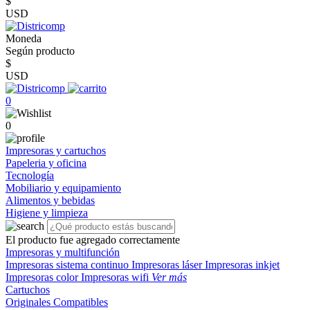
$
USD
Moneda
Según producto
$
USD
0
0
Impresoras y cartuchos
Papeleria y oficina
Tecnología
Mobiliario y equipamiento
Alimentos y bebidas
Higiene y limpieza
El producto fue agregado correctamente
Impresoras y multifunción
Impresoras sistema continuo
Impresoras láser
Impresoras inkjet
Impresoras color
Impresoras wifi
Ver más
Cartuchos
Originales
Compatibles