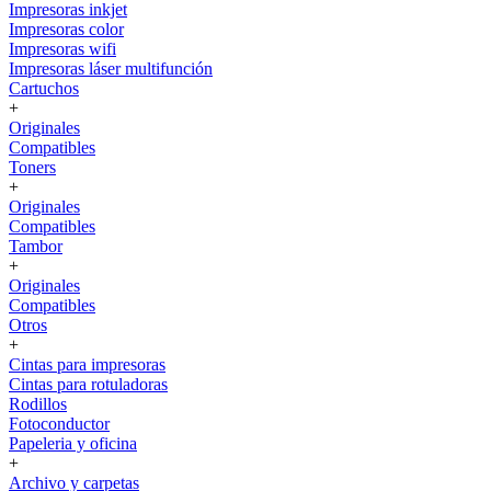
Impresoras inkjet
Impresoras color
Impresoras wifi
Impresoras láser multifunción
Cartuchos
+
Originales
Compatibles
Toners
+
Originales
Compatibles
Tambor
+
Originales
Compatibles
Otros
+
Cintas para impresoras
Cintas para rotuladoras
Rodillos
Fotoconductor
Papeleria y oficina
+
Archivo y carpetas