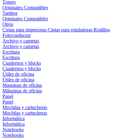
Toners
Originales
Compatibles
Tambor
Originales
Compatibles
Otros
Cintas para impresoras
Cintas para rotuladoras
Rodillos
Fotoconductor
Archivo y carpetas
Archivo y carpetas
Escritura
Escritura
Cuadernos y blocks
Cuadernos y blocks
Útiles de oficina
Útiles de oficina
Maquinas de oficina
Máquinas de oficina
Papel
Papel
Mochilas y cartucheras
Mochilas y cartucheras
Informática
Informática
Notebooks
Notebooks