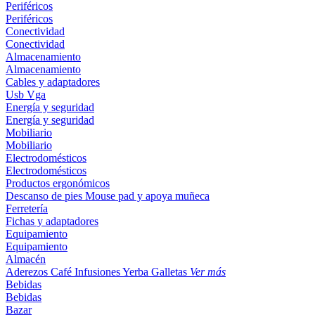
Periféricos
Periféricos
Conectividad
Conectividad
Almacenamiento
Almacenamiento
Cables y adaptadores
Usb
Vga
Energía y seguridad
Energía y seguridad
Mobiliario
Mobiliario
Electrodomésticos
Electrodomésticos
Productos ergonómicos
Descanso de pies
Mouse pad y apoya muñeca
Ferretería
Fichas y adaptadores
Equipamiento
Equipamiento
Almacén
Aderezos
Café
Infusiones
Yerba
Galletas
Ver más
Bebidas
Bebidas
Bazar