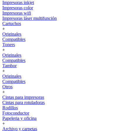
Impresoras inkjet
Impresoras color
Impresoras wifi
Impresoras láser multifunción
Cartuchos
+
Originales
Compatibles
Toners
+
Originales
Compatibles
Tambor
+
Originales
Compatibles
Otros
+
Cintas para impresoras
Cintas para rotuladoras
Rodillos
Fotoconductor
Papeleria y oficina
+
Archivo y carpetas