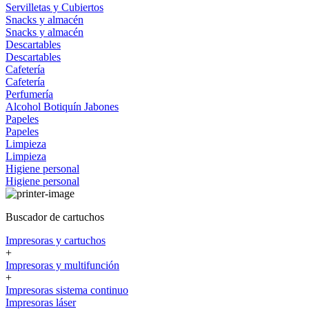
Servilletas y Cubiertos
Snacks y almacén
Snacks y almacén
Descartables
Descartables
Cafetería
Cafetería
Perfumería
Alcohol
Botiquín
Jabones
Papeles
Papeles
Limpieza
Limpieza
Higiene personal
Higiene personal
Buscador de cartuchos
Impresoras y cartuchos
+
Impresoras y multifunción
+
Impresoras sistema continuo
Impresoras láser