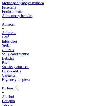
Mouse pad y apoya muñeca
Ferretería
Equipamiento
Alimentos y bebidas
+
Almacén
+
Aderezos
Café
Infusiones
Yerba
Galletas
Sal y condimentos
Bebidas
Bazar
Snacks y almacén
Descartables
Cafetería
Higiene y limpieza
+
Perfumería
+
Alcohol
Botiquín
Jabones