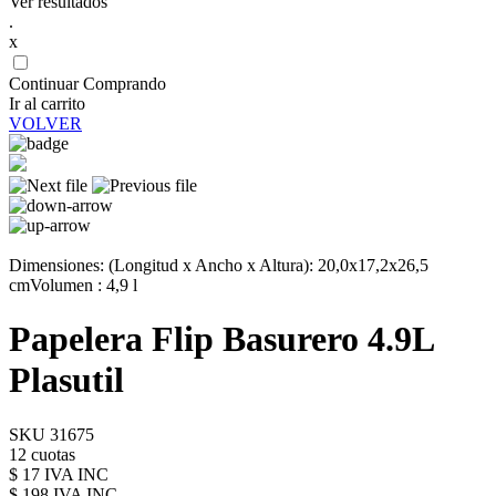
Ver resultados
.
x
Continuar Comprando
Ir al carrito
VOLVER
Dimensiones: (Longitud x Ancho x Altura): 20,0x17,2x26,5
cmVolumen : 4,9 l
Papelera Flip Basurero 4.9L
Plasutil
SKU 31675
12 cuotas
$ 17 IVA INC
$ 198
IVA INC