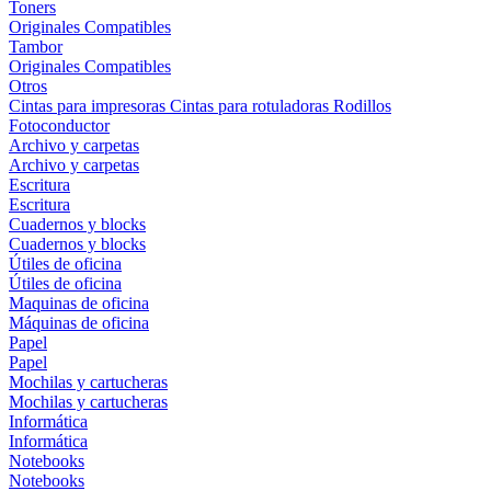
Toners
Originales
Compatibles
Tambor
Originales
Compatibles
Otros
Cintas para impresoras
Cintas para rotuladoras
Rodillos
Fotoconductor
Archivo y carpetas
Archivo y carpetas
Escritura
Escritura
Cuadernos y blocks
Cuadernos y blocks
Útiles de oficina
Útiles de oficina
Maquinas de oficina
Máquinas de oficina
Papel
Papel
Mochilas y cartucheras
Mochilas y cartucheras
Informática
Informática
Notebooks
Notebooks