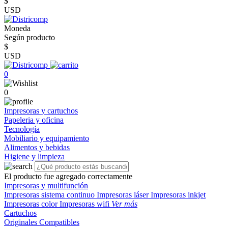
$
USD
Moneda
Según producto
$
USD
0
0
Impresoras y cartuchos
Papeleria y oficina
Tecnología
Mobiliario y equipamiento
Alimentos y bebidas
Higiene y limpieza
El producto fue agregado correctamente
Impresoras y multifunción
Impresoras sistema continuo
Impresoras láser
Impresoras inkjet
Impresoras color
Impresoras wifi
Ver más
Cartuchos
Originales
Compatibles