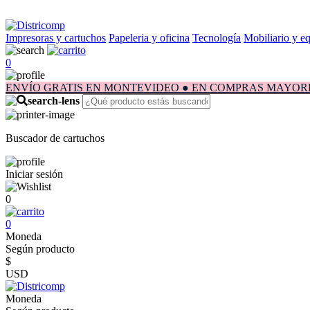
Impresoras y cartuchos
Papeleria y oficina
Tecnología
Mobiliario y e
0
ENVÍO GRATIS EN MONTEVIDEO ● EN COMPRAS MAYORES A $1.
Buscador de cartuchos
Iniciar sesión
0
0
Moneda
Según producto
$
USD
Moneda