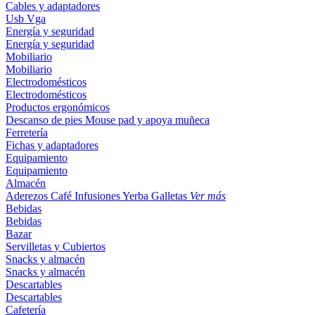
Cables y adaptadores
Usb
Vga
Energía y seguridad
Energía y seguridad
Mobiliario
Mobiliario
Electrodomésticos
Electrodomésticos
Productos ergonómicos
Descanso de pies
Mouse pad y apoya muñeca
Ferretería
Fichas y adaptadores
Equipamiento
Equipamiento
Almacén
Aderezos
Café
Infusiones
Yerba
Galletas
Ver más
Bebidas
Bebidas
Bazar
Servilletas y Cubiertos
Snacks y almacén
Snacks y almacén
Descartables
Descartables
Cafetería