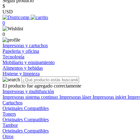
Según producto
$
USD
0
0
Impresoras y cartuchos
Papeleria y oficina
Tecnología
Mobiliario y equipamiento
Alimentos y bebidas
Higiene y limpieza
El producto fue agregado correctamente
Impresoras y multifunción
Impresoras sistema continuo
Impresoras láser
Impresoras inkjet
Impre
Cartuchos
Originales
Compatibles
Toners
Originales
Compatibles
Tambor
Originales
Compatibles
Otros