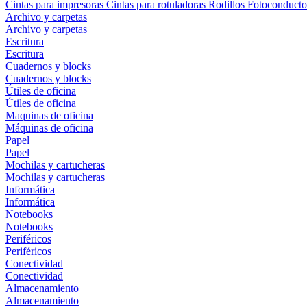
Cintas para impresoras
Cintas para rotuladoras
Rodillos
Fotoconducto
Archivo y carpetas
Archivo y carpetas
Escritura
Escritura
Cuadernos y blocks
Cuadernos y blocks
Útiles de oficina
Útiles de oficina
Maquinas de oficina
Máquinas de oficina
Papel
Papel
Mochilas y cartucheras
Mochilas y cartucheras
Informática
Informática
Notebooks
Notebooks
Periféricos
Periféricos
Conectividad
Conectividad
Almacenamiento
Almacenamiento