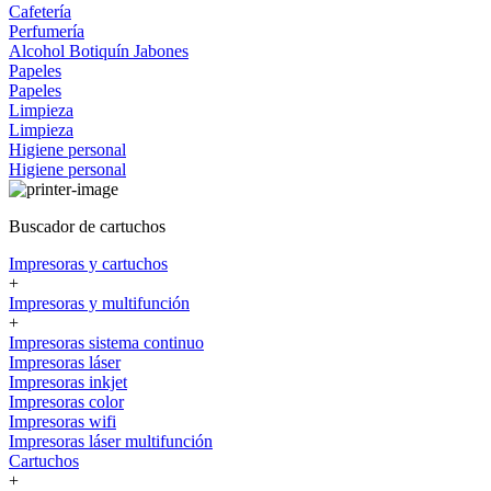
Cafetería
Perfumería
Alcohol
Botiquín
Jabones
Papeles
Papeles
Limpieza
Limpieza
Higiene personal
Higiene personal
Buscador de cartuchos
Impresoras y cartuchos
+
Impresoras y multifunción
+
Impresoras sistema continuo
Impresoras láser
Impresoras inkjet
Impresoras color
Impresoras wifi
Impresoras láser multifunción
Cartuchos
+