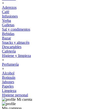
+
Aderezos
Café
Infusiones
Yerba
Galletas
Sal y condimentos
Bebidas
Bazar
Snacks y almacén
Descartables
Cafetería
Higiene y limpieza
+
Perfumería
+
Alcohol
Botiquín
Jabones
Papeles
Limpieza
Higiene personal
Mi cuenta
Mis compras