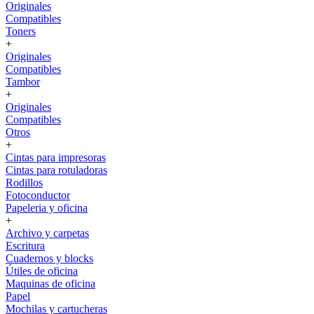
Originales
Compatibles
Toners
+
Originales
Compatibles
Tambor
+
Originales
Compatibles
Otros
+
Cintas para impresoras
Cintas para rotuladoras
Rodillos
Fotoconductor
Papeleria y oficina
+
Archivo y carpetas
Escritura
Cuadernos y blocks
Útiles de oficina
Maquinas de oficina
Papel
Mochilas y cartucheras