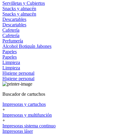
Servilletas y Cubiertos
Snacks y almacén
Snacks y almacén
Descartables
Descartables
Cafetería
Cafetería
Perfumería
Alcohol
Botiquín
Jabones
Papeles
Papeles
Limpieza
Limpieza
Higiene personal
Higiene personal
Buscador de cartuchos
Impresoras y cartuchos
+
Impresoras y multifunción
+
Impresoras sistema continuo
Impresoras láser