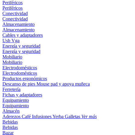
Periféricos
Periféricos
Conectividad
Conectividad
Almacenamiento
Almacenamiento
Cables y adaptadores
Usb
Vga
Energía y seguridad
Energía y seguridad
Mobiliario
Mobiliario
Electrodomésticos
Electrodomésticos
Productos ergonómicos
Descanso de pies
Mouse pad y apoya muñeca
Ferretería
Fichas y adaptadores
Equipamiento
Equipamiento
Almacén
Aderezos
Café
Infusiones
Yerba
Galletas
Ver más
Bebidas
Bebidas
Bazar