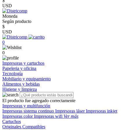
$
USD
Moneda
Según producto
$
USD
0
0
Impresoras y cartuchos
Papeleria y oficina
Tecnología
Mobiliario y equipamiento
Alimentos y bebidas
Higiene y limpieza
El producto fue agregado correctamente
Impresoras y multifunción
Impresoras sistema continuo
Impresoras láser
Impresoras inkjet
Impresoras color
Impresoras wifi
Ver más
Cartuchos
Originales
Compatibles