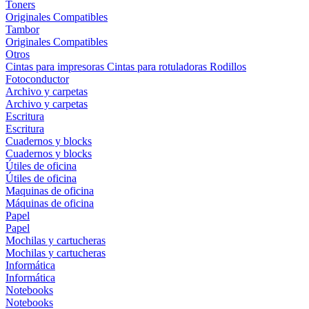
Toners
Originales
Compatibles
Tambor
Originales
Compatibles
Otros
Cintas para impresoras
Cintas para rotuladoras
Rodillos
Fotoconductor
Archivo y carpetas
Archivo y carpetas
Escritura
Escritura
Cuadernos y blocks
Cuadernos y blocks
Útiles de oficina
Útiles de oficina
Maquinas de oficina
Máquinas de oficina
Papel
Papel
Mochilas y cartucheras
Mochilas y cartucheras
Informática
Informática
Notebooks
Notebooks