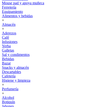
Mouse pad y apoya muñeca
Ferretería
Equipamiento
Alimentos y bebidas
+
Almacén
+
Aderezos
Café
Infusiones
Yerba
Galletas
Sal y condimentos
Bebidas
Bazar
Snacks y almacén
Descartables
Cafetería
Higiene y limpieza
+
Perfumería
+
Alcohol
Botiquín
Jabones