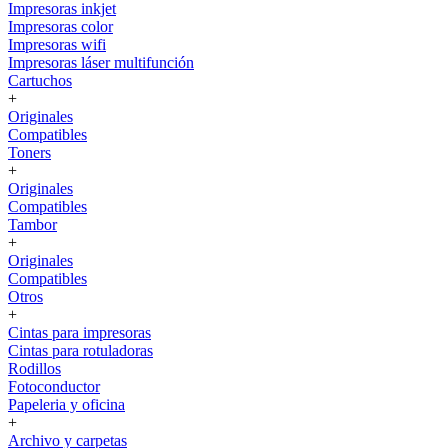
Impresoras inkjet
Impresoras color
Impresoras wifi
Impresoras láser multifunción
Cartuchos
+
Originales
Compatibles
Toners
+
Originales
Compatibles
Tambor
+
Originales
Compatibles
Otros
+
Cintas para impresoras
Cintas para rotuladoras
Rodillos
Fotoconductor
Papeleria y oficina
+
Archivo y carpetas