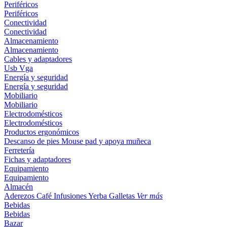
Periféricos
Periféricos
Conectividad
Conectividad
Almacenamiento
Almacenamiento
Cables y adaptadores
Usb
Vga
Energía y seguridad
Energía y seguridad
Mobiliario
Mobiliario
Electrodomésticos
Electrodomésticos
Productos ergonómicos
Descanso de pies
Mouse pad y apoya muñeca
Ferretería
Fichas y adaptadores
Equipamiento
Equipamiento
Almacén
Aderezos
Café
Infusiones
Yerba
Galletas
Ver más
Bebidas
Bebidas
Bazar