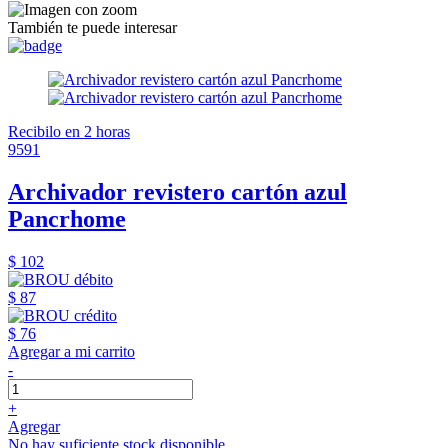
También te puede interesar
Recibilo en 2 horas
9591
Archivador revistero cartón azul
Pancrhome
$ 102
$ 87
$ 76
Agregar a mi carrito
-
+
Agregar
No hay suficiente stock disponible