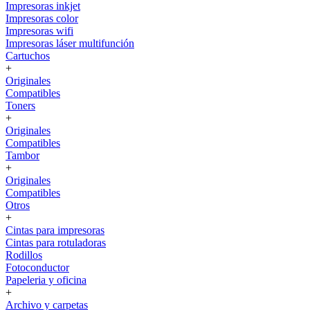
Impresoras inkjet
Impresoras color
Impresoras wifi
Impresoras láser multifunción
Cartuchos
+
Originales
Compatibles
Toners
+
Originales
Compatibles
Tambor
+
Originales
Compatibles
Otros
+
Cintas para impresoras
Cintas para rotuladoras
Rodillos
Fotoconductor
Papeleria y oficina
+
Archivo y carpetas