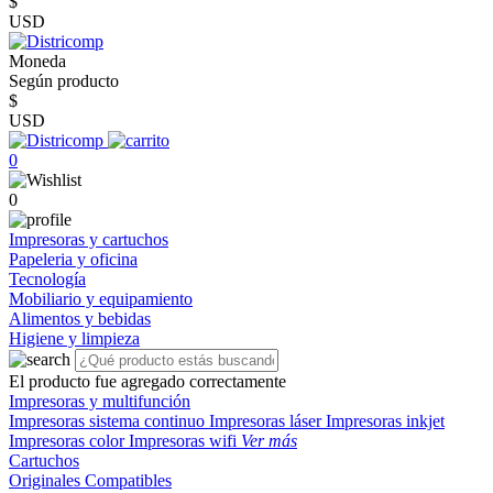
$
USD
Moneda
Según producto
$
USD
0
0
Impresoras y cartuchos
Papeleria y oficina
Tecnología
Mobiliario y equipamiento
Alimentos y bebidas
Higiene y limpieza
El producto fue agregado correctamente
Impresoras y multifunción
Impresoras sistema continuo
Impresoras láser
Impresoras inkjet
Impresoras color
Impresoras wifi
Ver más
Cartuchos
Originales
Compatibles