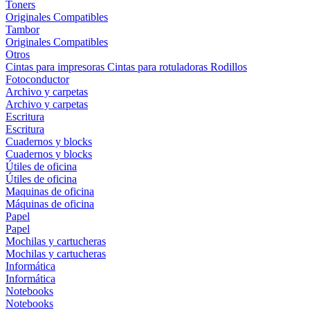
Toners
Originales
Compatibles
Tambor
Originales
Compatibles
Otros
Cintas para impresoras
Cintas para rotuladoras
Rodillos
Fotoconductor
Archivo y carpetas
Archivo y carpetas
Escritura
Escritura
Cuadernos y blocks
Cuadernos y blocks
Útiles de oficina
Útiles de oficina
Maquinas de oficina
Máquinas de oficina
Papel
Papel
Mochilas y cartucheras
Mochilas y cartucheras
Informática
Informática
Notebooks
Notebooks