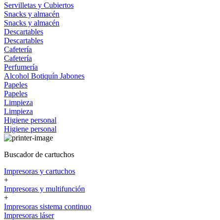
Servilletas y Cubiertos
Snacks y almacén
Snacks y almacén
Descartables
Descartables
Cafetería
Cafetería
Perfumería
Alcohol
Botiquín
Jabones
Papeles
Papeles
Limpieza
Limpieza
Higiene personal
Higiene personal
Buscador de cartuchos
Impresoras y cartuchos
+
Impresoras y multifunción
+
Impresoras sistema continuo
Impresoras láser