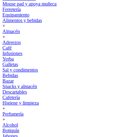
Mouse pad y apoya muñeca
Ferretería
Equipamiento
Alimentos y bebidas
+
Almacén
+
Aderezos
Café
Infusiones
Yerba
Galletas
Sal y condimentos
Bebidas
Bazar
Snacks y almacén
Descartables
Cafetería
Higiene y limpieza
+
Perfumería
+
Alcohol
Botiquín
Jabones