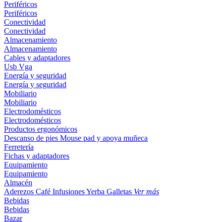
Periféricos
Periféricos
Conectividad
Conectividad
Almacenamiento
Almacenamiento
Cables y adaptadores
Usb
Vga
Energía y seguridad
Energía y seguridad
Mobiliario
Mobiliario
Electrodomésticos
Electrodomésticos
Productos ergonómicos
Descanso de pies
Mouse pad y apoya muñeca
Ferretería
Fichas y adaptadores
Equipamiento
Equipamiento
Almacén
Aderezos
Café
Infusiones
Yerba
Galletas
Ver más
Bebidas
Bebidas
Bazar