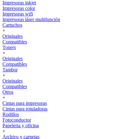
Impresoras inkjet
Impresoras color
Impresoras wifi
Impresoras láser multifunción
Cartuchos
+
Originales
Compatibles
Toners
+
Originales
Compatibles
Tambor
+
Originales
Compatibles
Otros
+
Cintas para impresoras
Cintas para rotuladoras
Rodillos
Fotoconductor
Papeleria y oficina
+
Archivo y carpetas