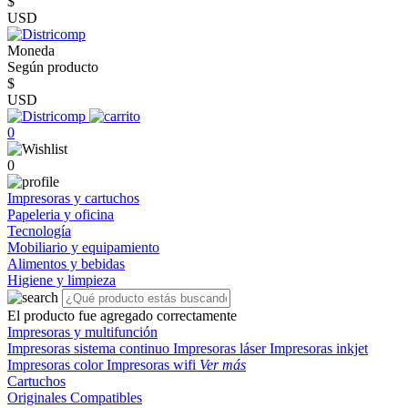
$
USD
Moneda
Según producto
$
USD
0
0
Impresoras y cartuchos
Papeleria y oficina
Tecnología
Mobiliario y equipamiento
Alimentos y bebidas
Higiene y limpieza
El producto fue agregado correctamente
Impresoras y multifunción
Impresoras sistema continuo
Impresoras láser
Impresoras inkjet
Impresoras color
Impresoras wifi
Ver más
Cartuchos
Originales
Compatibles