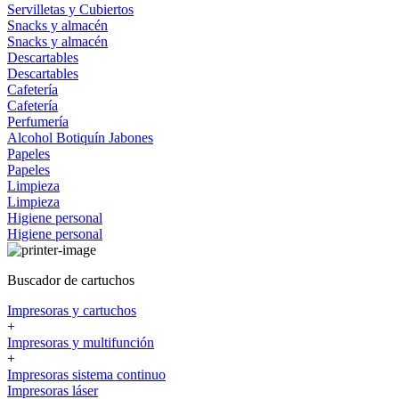
Servilletas y Cubiertos
Snacks y almacén
Snacks y almacén
Descartables
Descartables
Cafetería
Cafetería
Perfumería
Alcohol
Botiquín
Jabones
Papeles
Papeles
Limpieza
Limpieza
Higiene personal
Higiene personal
Buscador de cartuchos
Impresoras y cartuchos
+
Impresoras y multifunción
+
Impresoras sistema continuo
Impresoras láser