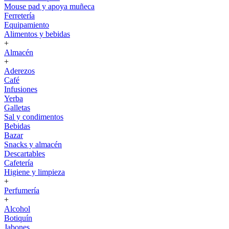
Mouse pad y apoya muñeca
Ferretería
Equipamiento
Alimentos y bebidas
+
Almacén
+
Aderezos
Café
Infusiones
Yerba
Galletas
Sal y condimentos
Bebidas
Bazar
Snacks y almacén
Descartables
Cafetería
Higiene y limpieza
+
Perfumería
+
Alcohol
Botiquín
Jabones