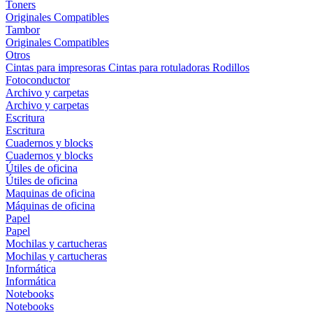
Toners
Originales
Compatibles
Tambor
Originales
Compatibles
Otros
Cintas para impresoras
Cintas para rotuladoras
Rodillos
Fotoconductor
Archivo y carpetas
Archivo y carpetas
Escritura
Escritura
Cuadernos y blocks
Cuadernos y blocks
Útiles de oficina
Útiles de oficina
Maquinas de oficina
Máquinas de oficina
Papel
Papel
Mochilas y cartucheras
Mochilas y cartucheras
Informática
Informática
Notebooks
Notebooks