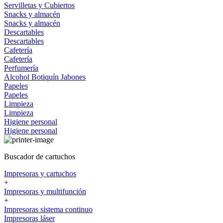
Servilletas y Cubiertos
Snacks y almacén
Snacks y almacén
Descartables
Descartables
Cafetería
Cafetería
Perfumería
Alcohol
Botiquín
Jabones
Papeles
Papeles
Limpieza
Limpieza
Higiene personal
Higiene personal
Buscador de cartuchos
Impresoras y cartuchos
+
Impresoras y multifunción
+
Impresoras sistema continuo
Impresoras láser