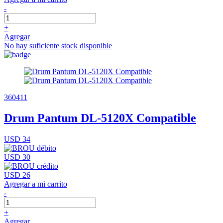
-
+
Agregar
No hay suficiente stock disponible
360411
Drum Pantum DL-5120X Compatible
USD 34
USD 30
USD 26
Agregar a mi carrito
-
+
Agregar