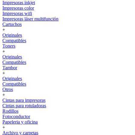
Impresoras inkjet
Impresoras color
Impresoras wifi
Impresoras láser multifunción
Cartuchos
+
Originales
Compatibles
Toners
+
Originales
Compatibles
Tambor
+
Originales
Compatibles
Otros
+
Cintas para impresoras
Cintas para rotuladoras
Rodillos
Fotoconductor
Papeleria y oficina
+
Archivo y carpetas