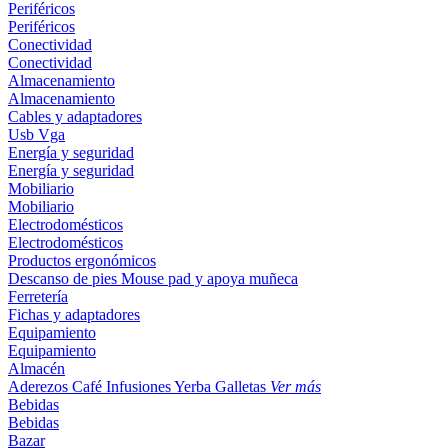
Periféricos
Periféricos
Conectividad
Conectividad
Almacenamiento
Almacenamiento
Cables y adaptadores
Usb
Vga
Energía y seguridad
Energía y seguridad
Mobiliario
Mobiliario
Electrodomésticos
Electrodomésticos
Productos ergonómicos
Descanso de pies
Mouse pad y apoya muñeca
Ferretería
Fichas y adaptadores
Equipamiento
Equipamiento
Almacén
Aderezos
Café
Infusiones
Yerba
Galletas
Ver más
Bebidas
Bebidas
Bazar