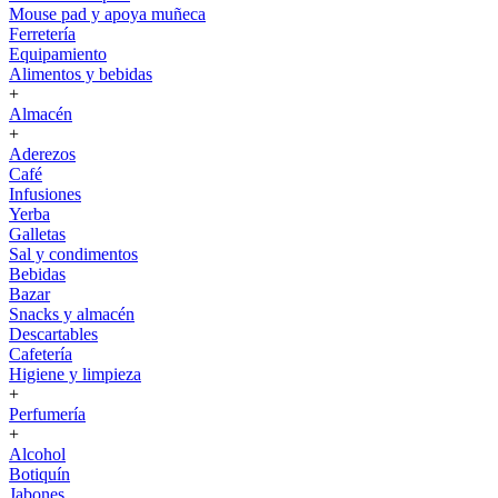
Mouse pad y apoya muñeca
Ferretería
Equipamiento
Alimentos y bebidas
+
Almacén
+
Aderezos
Café
Infusiones
Yerba
Galletas
Sal y condimentos
Bebidas
Bazar
Snacks y almacén
Descartables
Cafetería
Higiene y limpieza
+
Perfumería
+
Alcohol
Botiquín
Jabones