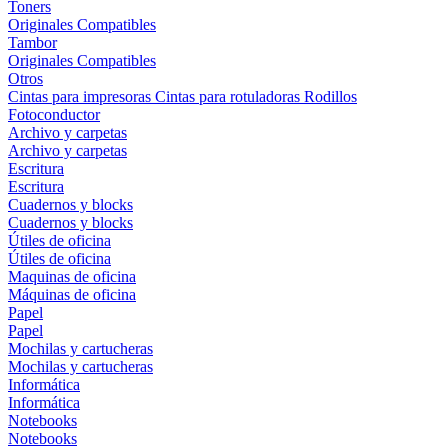
Toners
Originales
Compatibles
Tambor
Originales
Compatibles
Otros
Cintas para impresoras
Cintas para rotuladoras
Rodillos
Fotoconductor
Archivo y carpetas
Archivo y carpetas
Escritura
Escritura
Cuadernos y blocks
Cuadernos y blocks
Útiles de oficina
Útiles de oficina
Maquinas de oficina
Máquinas de oficina
Papel
Papel
Mochilas y cartucheras
Mochilas y cartucheras
Informática
Informática
Notebooks
Notebooks