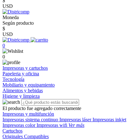
$
USD
Moneda
Según producto
$
USD
0
0
Impresoras y cartuchos
Papeleria y oficina
Tecnología
Mobiliario y equipamiento
Alimentos y bebidas
Higiene y limpieza
El producto fue agregado correctamente
Impresoras y multifunción
Impresoras sistema continuo
Impresoras láser
Impresoras inkjet
Impresoras color
Impresoras wifi
Ver más
Cartuchos
Originales
Compatibles