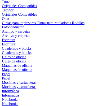
Toners
Originales
Compatibles
Tambor
Originales
Compatibles
Otros
Cintas para impresoras
Cintas para rotuladoras
Rodillos
Fotoconductor
Archivo y carpetas
Archivo y carpetas
Escritura
Escritura
Cuadernos y blocks
Cuadernos y blocks
Útiles de oficina
Útiles de oficina
Maquinas de oficina
Máquinas de oficina
Papel
Papel
Mochilas y cartucheras
Mochilas y cartucheras
Informática
Informática
Notebooks
Notebooks