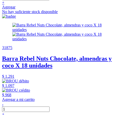
+
Agregar
No hay suficiente stock disponible
31875
Barra Rebel Nuts Chocolate, almendras y
coco X 18 unidades
$ 1.291
$ 1.097
$ 968
Agregar a mi carrito
-
+