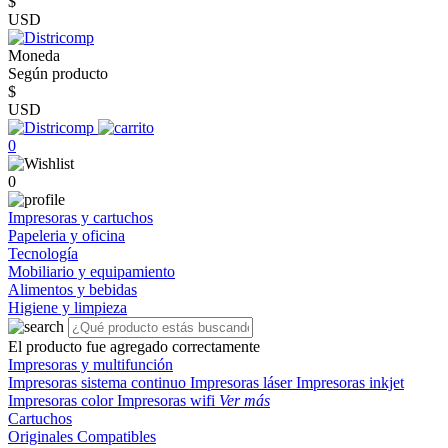
$
USD
Moneda
Según producto
$
USD
0
0
Impresoras y cartuchos
Papeleria y oficina
Tecnología
Mobiliario y equipamiento
Alimentos y bebidas
Higiene y limpieza
El producto fue agregado correctamente
Impresoras y multifunción
Impresoras sistema continuo
Impresoras láser
Impresoras inkjet
Impresoras color
Impresoras wifi
Ver más
Cartuchos
Originales
Compatibles