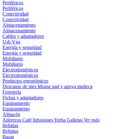
Periféricos
Periféricos
Conectividad
Conectividad
Almacenamiento
Almacenamiento
Cables y adaptadores
Usb
Vga
Energía y seguridad
Energía y seguridad
Mobiliario
Mobiliario
Electrodomésticos
Electrodomésticos
Productos ergonómicos
Descanso de pies
Mouse pad y apoya muñeca
Ferretería
Fichas y adaptadores
Equipamiento
Equipamiento
Almacén
Aderezos
Café
Infusiones
Yerba
Galletas
Ver más
Bebidas
Bebidas
Bazar