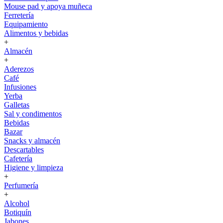
Mouse pad y apoya muñeca
Ferretería
Equipamiento
Alimentos y bebidas
+
Almacén
+
Aderezos
Café
Infusiones
Yerba
Galletas
Sal y condimentos
Bebidas
Bazar
Snacks y almacén
Descartables
Cafetería
Higiene y limpieza
+
Perfumería
+
Alcohol
Botiquín
Jabones