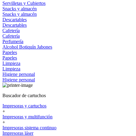
Servilletas y Cubiertos
Snacks y almacén
Snacks y almacén
Descartables
Descartables
Cafetería
Cafetería
Perfumería
Alcohol
Botiquín
Jabones
Papeles
Papeles
Limpieza
Limpieza
Higiene personal
Higiene personal
Buscador de cartuchos
Impresoras y cartuchos
+
Impresoras y multifunción
+
Impresoras sistema continuo
Impresoras láser