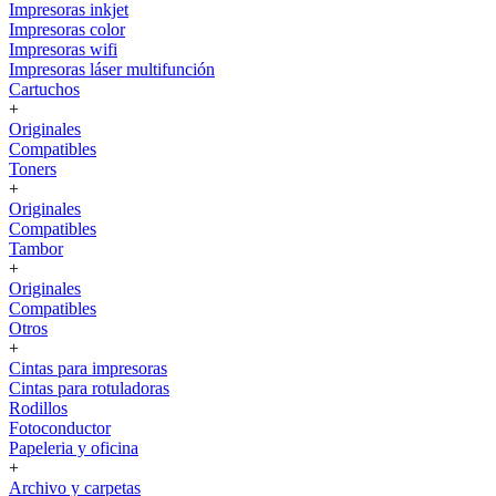
Impresoras inkjet
Impresoras color
Impresoras wifi
Impresoras láser multifunción
Cartuchos
+
Originales
Compatibles
Toners
+
Originales
Compatibles
Tambor
+
Originales
Compatibles
Otros
+
Cintas para impresoras
Cintas para rotuladoras
Rodillos
Fotoconductor
Papeleria y oficina
+
Archivo y carpetas