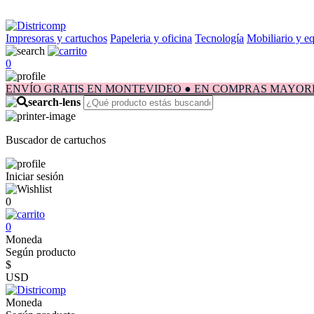
Impresoras y cartuchos
Papeleria y oficina
Tecnología
Mobiliario y e
0
ENVÍO GRATIS EN MONTEVIDEO ● EN COMPRAS MAYORES A $1.
Buscador de cartuchos
Iniciar sesión
0
0
Moneda
Según producto
$
USD
Moneda