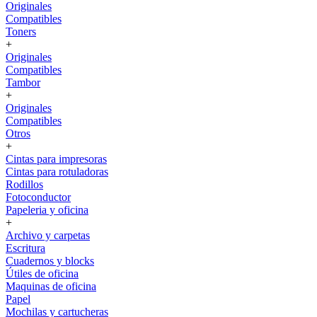
Originales
Compatibles
Toners
+
Originales
Compatibles
Tambor
+
Originales
Compatibles
Otros
+
Cintas para impresoras
Cintas para rotuladoras
Rodillos
Fotoconductor
Papeleria y oficina
+
Archivo y carpetas
Escritura
Cuadernos y blocks
Útiles de oficina
Maquinas de oficina
Papel
Mochilas y cartucheras