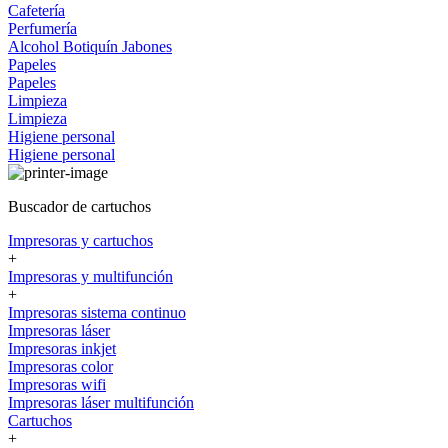
Cafetería
Perfumería
Alcohol
Botiquín
Jabones
Papeles
Papeles
Limpieza
Limpieza
Higiene personal
Higiene personal
Buscador de cartuchos
Impresoras y cartuchos
+
Impresoras y multifunción
+
Impresoras sistema continuo
Impresoras láser
Impresoras inkjet
Impresoras color
Impresoras wifi
Impresoras láser multifunción
Cartuchos
+