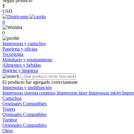
Según producto
$
USD
0
0
Impresoras y cartuchos
Papeleria y oficina
Tecnología
Mobiliario y equipamiento
Alimentos y bebidas
Higiene y limpieza
El producto fue agregado correctamente
Impresoras y multifunción
Impresoras sistema continuo
Impresoras láser
Impresoras inkjet
Impre
Cartuchos
Originales
Compatibles
Toners
Originales
Compatibles
Tambor
Originales
Compatibles
Otros