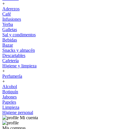
+
Aderezos
Café
Infusiones
Yerba
Galletas
Sal y condimentos
Bebidas
Bazar
Snacks y almacén
Descartables
Cafetería
Higiene y limpieza
+
Perfumería
+
Alcohol
Botiquín
Jabones
Papeles
Limpieza
Higiene personal
Mi cuenta
Mis compras