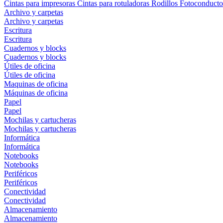
Cintas para impresoras
Cintas para rotuladoras
Rodillos
Fotoconducto
Archivo y carpetas
Archivo y carpetas
Escritura
Escritura
Cuadernos y blocks
Cuadernos y blocks
Útiles de oficina
Útiles de oficina
Maquinas de oficina
Máquinas de oficina
Papel
Papel
Mochilas y cartucheras
Mochilas y cartucheras
Informática
Informática
Notebooks
Notebooks
Periféricos
Periféricos
Conectividad
Conectividad
Almacenamiento
Almacenamiento