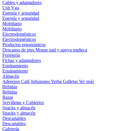
Cables y adaptadores
Usb
Vga
Energía y seguridad
Energía y seguridad
Mobiliario
Mobiliario
Electrodomésticos
Electrodomésticos
Productos ergonómicos
Descanso de pies
Mouse pad y apoya muñeca
Ferretería
Fichas y adaptadores
Equipamiento
Equipamiento
Almacén
Aderezos
Café
Infusiones
Yerba
Galletas
Ver más
Bebidas
Bebidas
Bazar
Servilletas y Cubiertos
Snacks y almacén
Snacks y almacén
Descartables
Descartables
Cafetería