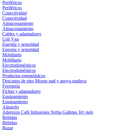
Periféricos
Periféricos
Conectividad
Conectividad
Almacenamiento
Almacenamiento
Cables y adaptadores
Usb
Vga
Energía y seguridad
Energía y seguridad
Mobiliario
Mobiliario
Electrodomésticos
Electrodomésticos
Productos ergonómicos
Descanso de pies
Mouse pad y apoya muñeca
Ferretería
Fichas y adaptadores
Equipamiento
Equipamiento
Almacén
Aderezos
Café
Infusiones
Yerba
Galletas
Ver más
Bebidas
Bebidas
Bazar