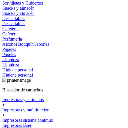
Servilletas y Cubiertos
Snacks y almacén
Snacks y almacén
Descartables
Descartables
Cafetería
Cafetería
Perfumería
Alcohol
Botiquín
Jabones
Papeles
Papeles
Limpieza
Limpieza
Higiene personal
Higiene personal
Buscador de cartuchos
Impresoras y cartuchos
+
Impresoras y multifunción
+
Impresoras sistema continuo
Impresoras láser