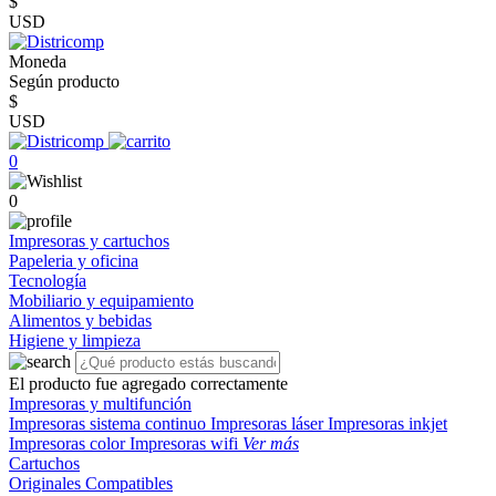
$
USD
Moneda
Según producto
$
USD
0
0
Impresoras y cartuchos
Papeleria y oficina
Tecnología
Mobiliario y equipamiento
Alimentos y bebidas
Higiene y limpieza
El producto fue agregado correctamente
Impresoras y multifunción
Impresoras sistema continuo
Impresoras láser
Impresoras inkjet
Impresoras color
Impresoras wifi
Ver más
Cartuchos
Originales
Compatibles