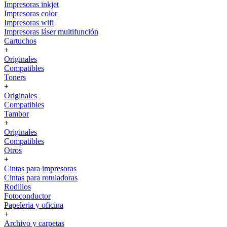
Impresoras inkjet
Impresoras color
Impresoras wifi
Impresoras láser multifunción
Cartuchos
+
Originales
Compatibles
Toners
+
Originales
Compatibles
Tambor
+
Originales
Compatibles
Otros
+
Cintas para impresoras
Cintas para rotuladoras
Rodillos
Fotoconductor
Papeleria y oficina
+
Archivo y carpetas