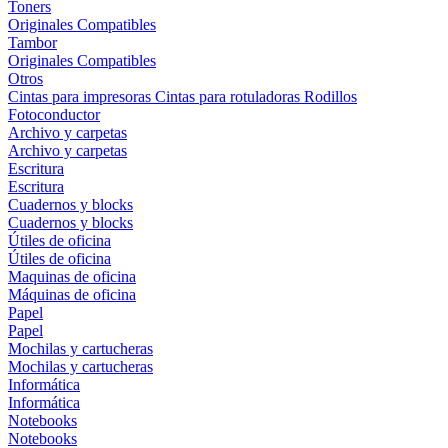
Toners
Originales
Compatibles
Tambor
Originales
Compatibles
Otros
Cintas para impresoras
Cintas para rotuladoras
Rodillos
Fotoconductor
Archivo y carpetas
Archivo y carpetas
Escritura
Escritura
Cuadernos y blocks
Cuadernos y blocks
Útiles de oficina
Útiles de oficina
Maquinas de oficina
Máquinas de oficina
Papel
Papel
Mochilas y cartucheras
Mochilas y cartucheras
Informática
Informática
Notebooks
Notebooks