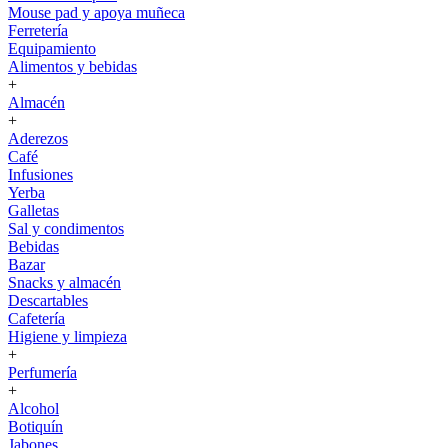
Mouse pad y apoya muñeca
Ferretería
Equipamiento
Alimentos y bebidas
+
Almacén
+
Aderezos
Café
Infusiones
Yerba
Galletas
Sal y condimentos
Bebidas
Bazar
Snacks y almacén
Descartables
Cafetería
Higiene y limpieza
+
Perfumería
+
Alcohol
Botiquín
Jabones