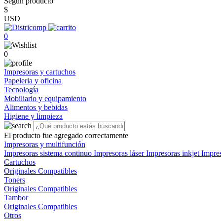
Según producto
$
USD
0
0
Impresoras y cartuchos
Papeleria y oficina
Tecnología
Mobiliario y equipamiento
Alimentos y bebidas
Higiene y limpieza
El producto fue agregado correctamente
Impresoras y multifunción
Impresoras sistema continuo
Impresoras láser
Impresoras inkjet
Impre
Cartuchos
Originales
Compatibles
Toners
Originales
Compatibles
Tambor
Originales
Compatibles
Otros