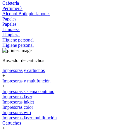
Cafetería
Perfumería
Alcohol
Botiquín
Jabones
Papeles
Papeles
Limpieza
Limpieza
Higiene personal
Higiene personal
Buscador de cartuchos
Impresoras y cartuchos
+
Impresoras y multifunción
+
Impresoras sistema continuo
Impresoras láser
Impresoras inkjet
Impresoras color
Impresoras wifi
Impresoras láser multifunción
Cartuchos
+