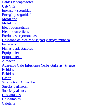
Cables y adaptadores
Usb
Vga
Energía y seguridad
Energía y seguridad
Mobiliario
Mobiliario
Electrodomésticos
Electrodomésticos
Productos ergonómicos
Descanso de pies
Mouse pad y apoya muñeca
Ferretería
Fichas y adaptadores
Equipamiento
Equipamiento
Almacén
Aderezos
Café
Infusiones
Yerba
Galletas
Ver más
Bebidas
Bebidas
Bazar
Servilletas y Cubiertos
Snacks y almacén
Snacks y almacén
Descartables
Descartables
Cafetería