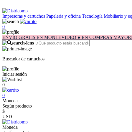
Impresoras y cartuchos
Papeleria y oficina
Tecnología
Mobiliario y e
0
ENVÍO GRATIS EN MONTEVIDEO ● EN COMPRAS MAYORES A $1.
Buscador de cartuchos
Iniciar sesión
0
0
Moneda
Según producto
$
USD
Moneda