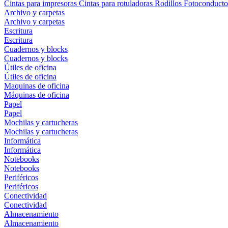
Cintas para impresoras
Cintas para rotuladoras
Rodillos
Fotoconducto
Archivo y carpetas
Archivo y carpetas
Escritura
Escritura
Cuadernos y blocks
Cuadernos y blocks
Útiles de oficina
Útiles de oficina
Maquinas de oficina
Máquinas de oficina
Papel
Papel
Mochilas y cartucheras
Mochilas y cartucheras
Informática
Informática
Notebooks
Notebooks
Periféricos
Periféricos
Conectividad
Conectividad
Almacenamiento
Almacenamiento