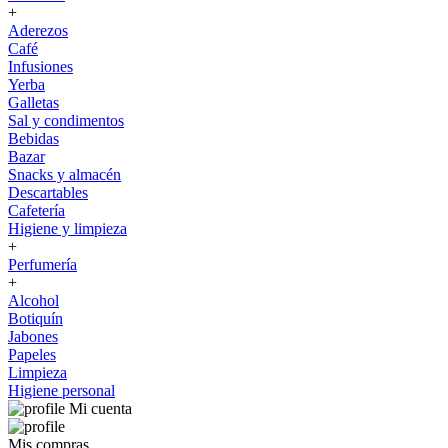
+
Aderezos
Café
Infusiones
Yerba
Galletas
Sal y condimentos
Bebidas
Bazar
Snacks y almacén
Descartables
Cafetería
Higiene y limpieza
+
Perfumería
+
Alcohol
Botiquín
Jabones
Papeles
Limpieza
Higiene personal
Mi cuenta
Mis compras