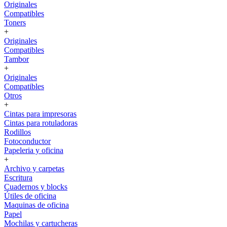
Originales
Compatibles
Toners
+
Originales
Compatibles
Tambor
+
Originales
Compatibles
Otros
+
Cintas para impresoras
Cintas para rotuladoras
Rodillos
Fotoconductor
Papeleria y oficina
+
Archivo y carpetas
Escritura
Cuadernos y blocks
Útiles de oficina
Maquinas de oficina
Papel
Mochilas y cartucheras