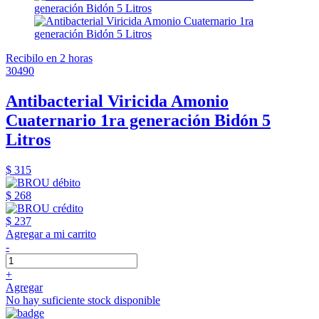
Recibilo en 2 horas
30490
Antibacterial Viricida Amonio
Cuaternario 1ra generación Bidón 5
Litros
$ 315
$ 268
$ 237
Agregar a mi carrito
-
+
Agregar
No hay suficiente stock disponible