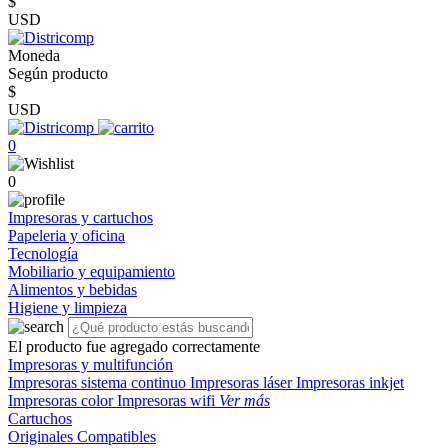
$
USD
Moneda
Según producto
$
USD
0
0
Impresoras y cartuchos
Papeleria y oficina
Tecnología
Mobiliario y equipamiento
Alimentos y bebidas
Higiene y limpieza
El producto fue agregado correctamente
Impresoras y multifunción
Impresoras sistema continuo
Impresoras láser
Impresoras inkjet
Impresoras color
Impresoras wifi
Ver más
Cartuchos
Originales
Compatibles