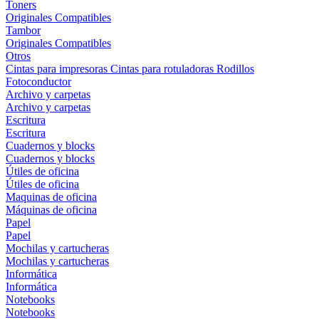
Toners
Originales
Compatibles
Tambor
Originales
Compatibles
Otros
Cintas para impresoras
Cintas para rotuladoras
Rodillos
Fotoconductor
Archivo y carpetas
Archivo y carpetas
Escritura
Escritura
Cuadernos y blocks
Cuadernos y blocks
Útiles de oficina
Útiles de oficina
Maquinas de oficina
Máquinas de oficina
Papel
Papel
Mochilas y cartucheras
Mochilas y cartucheras
Informática
Informática
Notebooks
Notebooks