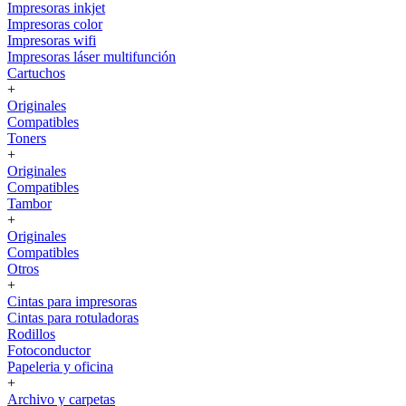
Impresoras inkjet
Impresoras color
Impresoras wifi
Impresoras láser multifunción
Cartuchos
+
Originales
Compatibles
Toners
+
Originales
Compatibles
Tambor
+
Originales
Compatibles
Otros
+
Cintas para impresoras
Cintas para rotuladoras
Rodillos
Fotoconductor
Papeleria y oficina
+
Archivo y carpetas