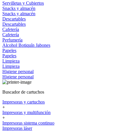
Servilletas y Cubiertos
Snacks y almacén
Snacks y almacén
Descartables
Descartables
Cafetería
Cafetería
Perfumería
Alcohol
Botiquín
Jabones
Papeles
Papeles
Limpieza
Limpieza
Higiene personal
Higiene personal
Buscador de cartuchos
Impresoras y cartuchos
+
Impresoras y multifunción
+
Impresoras sistema continuo
Impresoras láser