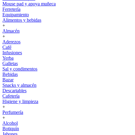
Mouse pad y apoya muñeca
Ferretería
Equipamiento
Alimentos y bebidas
+
Almacén
+
Aderezos
Café
Infusiones
Yerba
Galletas
Sal y condimentos
Bebidas
Bazar
Snacks y almacén
Descartables
Cafetería
Higiene y limpieza
+
Perfumería
+
Alcohol
Botiquín
Jabones