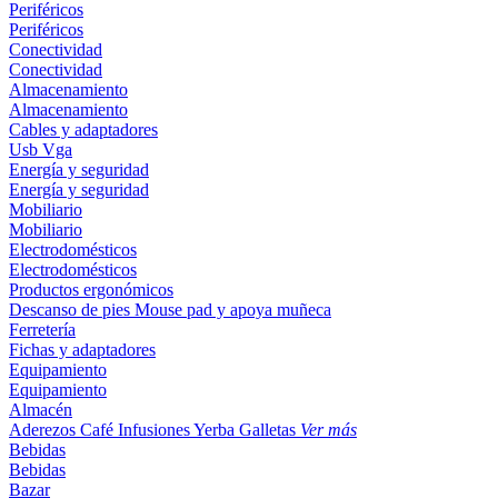
Periféricos
Periféricos
Conectividad
Conectividad
Almacenamiento
Almacenamiento
Cables y adaptadores
Usb
Vga
Energía y seguridad
Energía y seguridad
Mobiliario
Mobiliario
Electrodomésticos
Electrodomésticos
Productos ergonómicos
Descanso de pies
Mouse pad y apoya muñeca
Ferretería
Fichas y adaptadores
Equipamiento
Equipamiento
Almacén
Aderezos
Café
Infusiones
Yerba
Galletas
Ver más
Bebidas
Bebidas
Bazar