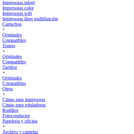
Impresoras inkjet
Impresoras color
Impresoras wifi
Impresoras láser multifunción
Cartuchos
+
Originales
Compatibles
Toners
+
Originales
Compatibles
Tambor
+
Originales
Compatibles
Otros
+
Cintas para impresoras
Cintas para rotuladoras
Rodillos
Fotoconductor
Papeleria y oficina
+
Archivo y carpetas