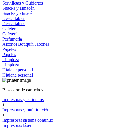
Servilletas y Cubiertos
Snacks y almacén
Snacks y almacén
Descartables
Descartables
Cafetería
Cafetería
Perfumería
Alcohol
Botiquín
Jabones
Papeles
Papeles
Limpieza
Limpieza
Higiene personal
Higiene personal
Buscador de cartuchos
Impresoras y cartuchos
+
Impresoras y multifunción
+
Impresoras sistema continuo
Impresoras láser