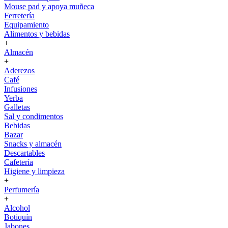
Mouse pad y apoya muñeca
Ferretería
Equipamiento
Alimentos y bebidas
+
Almacén
+
Aderezos
Café
Infusiones
Yerba
Galletas
Sal y condimentos
Bebidas
Bazar
Snacks y almacén
Descartables
Cafetería
Higiene y limpieza
+
Perfumería
+
Alcohol
Botiquín
Jabones