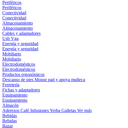
Periféricos
Periféricos
Conectividad
Conectividad
Almacenamiento
Almacenamiento
Cables y adaptadores
Usb
Vga
Energía y seguridad
Energía y seguridad
Mobiliario
Mobiliario
Electrodomésticos
Electrodomésticos
Productos ergonómicos
Descanso de pies
Mouse pad y apoya muñeca
Ferretería
Fichas y adaptadores
Equipamiento
Equipamiento
Almacén
Aderezos
Café
Infusiones
Yerba
Galletas
Ver más
Bebidas
Bebidas
Bazar