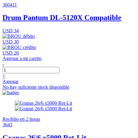
360411
Drum Pantum DL-5120X Compatible
USD 34
USD 30
USD 26
Agregar a mi carrito
-
+
Agregar
No hay suficiente stock disponible
Recibilo en 2 horas
3643
Grapas 26/6 x5000 Ret-Lit