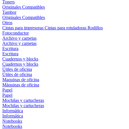
Toners
Originales
Compatibles
Tambor
Originales
Compatibles
Otros
Cintas para impresoras
Cintas para rotuladoras
Rodillos
Fotoconductor
Archivo y carpetas
Archivo y carpetas
Escritura
Escritura
Cuadernos y blocks
Cuadernos y blocks
Útiles de oficina
Útiles de oficina
Maquinas de oficina
Máquinas de oficina
Papel
Papel
Mochilas y cartucheras
Mochilas y cartucheras
Informática
Informática
Notebooks
Notebooks