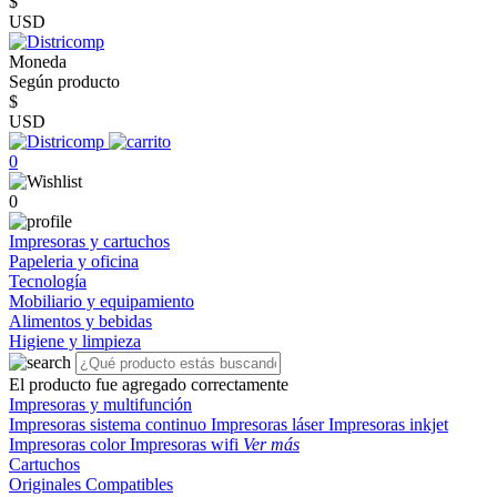
$
USD
Moneda
Según producto
$
USD
0
0
Impresoras y cartuchos
Papeleria y oficina
Tecnología
Mobiliario y equipamiento
Alimentos y bebidas
Higiene y limpieza
El producto fue agregado correctamente
Impresoras y multifunción
Impresoras sistema continuo
Impresoras láser
Impresoras inkjet
Impresoras color
Impresoras wifi
Ver más
Cartuchos
Originales
Compatibles