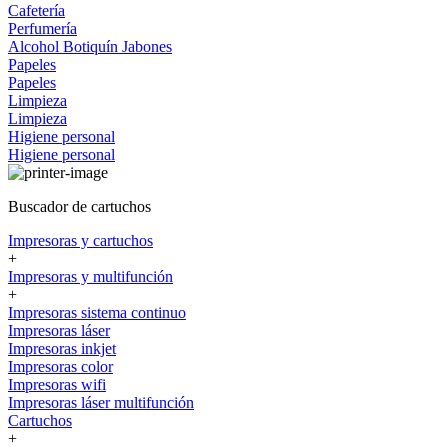
Cafetería
Perfumería
Alcohol
Botiquín
Jabones
Papeles
Papeles
Limpieza
Limpieza
Higiene personal
Higiene personal
Buscador de cartuchos
Impresoras y cartuchos
+
Impresoras y multifunción
+
Impresoras sistema continuo
Impresoras láser
Impresoras inkjet
Impresoras color
Impresoras wifi
Impresoras láser multifunción
Cartuchos
+