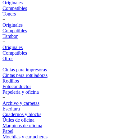
Originales
Compatibles
Toners
+
Originales
Compatibles
Tambor
+
Originales
Compatibles
Otros
+
Cintas para impresoras
Cintas para rotuladoras
Rodillos
Fotoconductor
Papeleria y oficina
+
Archivo y carpetas
Escritura
Cuadernos y blocks
Útiles de oficina
Maquinas de oficina
Papel
Mochilas y cartucheras