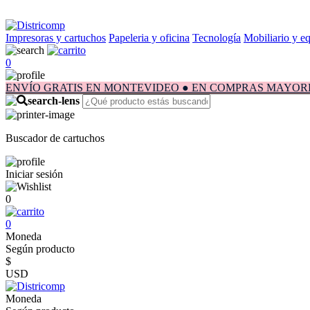
Impresoras y cartuchos
Papeleria y oficina
Tecnología
Mobiliario y e
0
ENVÍO GRATIS EN MONTEVIDEO ● EN COMPRAS MAYORES A $1.
Buscador de cartuchos
Iniciar sesión
0
0
Moneda
Según producto
$
USD
Moneda