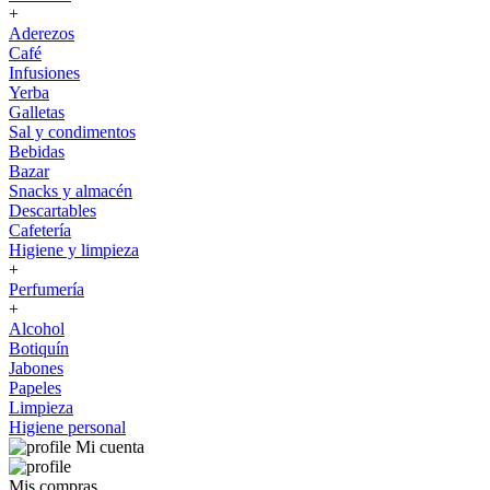
+
Aderezos
Café
Infusiones
Yerba
Galletas
Sal y condimentos
Bebidas
Bazar
Snacks y almacén
Descartables
Cafetería
Higiene y limpieza
+
Perfumería
+
Alcohol
Botiquín
Jabones
Papeles
Limpieza
Higiene personal
Mi cuenta
Mis compras