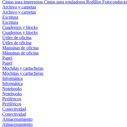
Cintas para impresoras
Cintas para rotuladoras
Rodillos
Fotoconducto
Archivo y carpetas
Archivo y carpetas
Escritura
Escritura
Cuadernos y blocks
Cuadernos y blocks
Útiles de oficina
Útiles de oficina
Maquinas de oficina
Máquinas de oficina
Papel
Papel
Mochilas y cartucheras
Mochilas y cartucheras
Informática
Informática
Notebooks
Notebooks
Periféricos
Periféricos
Conectividad
Conectividad
Almacenamiento
Almacenamiento