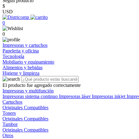
Según producto
$
USD
0
0
Impresoras y cartuchos
Papeleria y oficina
Tecnología
Mobiliario y equipamiento
Alimentos y bebidas
Higiene y limpieza
El producto fue agregado correctamente
Impresoras y multifunción
Impresoras sistema continuo
Impresoras láser
Impresoras inkjet
Impre
Cartuchos
Originales
Compatibles
Toners
Originales
Compatibles
Tambor
Originales
Compatibles
Otros