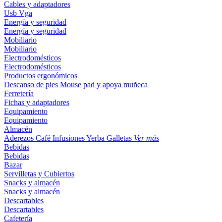
Cables y adaptadores
Usb
Vga
Energía y seguridad
Energía y seguridad
Mobiliario
Mobiliario
Electrodomésticos
Electrodomésticos
Productos ergonómicos
Descanso de pies
Mouse pad y apoya muñeca
Ferretería
Fichas y adaptadores
Equipamiento
Equipamiento
Almacén
Aderezos
Café
Infusiones
Yerba
Galletas
Ver más
Bebidas
Bebidas
Bazar
Servilletas y Cubiertos
Snacks y almacén
Snacks y almacén
Descartables
Descartables
Cafetería