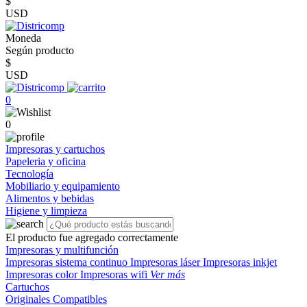
$
USD
Moneda
Según producto
$
USD
0
0
Impresoras y cartuchos
Papeleria y oficina
Tecnología
Mobiliario y equipamiento
Alimentos y bebidas
Higiene y limpieza
El producto fue agregado correctamente
Impresoras y multifunción
Impresoras sistema continuo
Impresoras láser
Impresoras inkjet
Impresoras color
Impresoras wifi
Ver más
Cartuchos
Originales
Compatibles