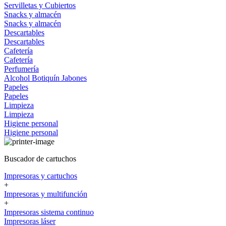
Servilletas y Cubiertos
Snacks y almacén
Snacks y almacén
Descartables
Descartables
Cafetería
Cafetería
Perfumería
Alcohol
Botiquín
Jabones
Papeles
Papeles
Limpieza
Limpieza
Higiene personal
Higiene personal
Buscador de cartuchos
Impresoras y cartuchos
+
Impresoras y multifunción
+
Impresoras sistema continuo
Impresoras láser