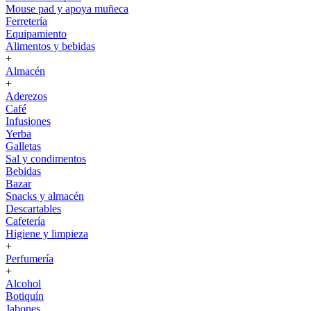
Mouse pad y apoya muñeca
Ferretería
Equipamiento
Alimentos y bebidas
+
Almacén
+
Aderezos
Café
Infusiones
Yerba
Galletas
Sal y condimentos
Bebidas
Bazar
Snacks y almacén
Descartables
Cafetería
Higiene y limpieza
+
Perfumería
+
Alcohol
Botiquín
Jabones