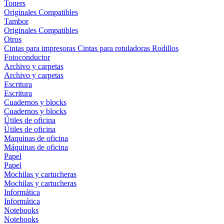
Toners
Originales
Compatibles
Tambor
Originales
Compatibles
Otros
Cintas para impresoras
Cintas para rotuladoras
Rodillos
Fotoconductor
Archivo y carpetas
Archivo y carpetas
Escritura
Escritura
Cuadernos y blocks
Cuadernos y blocks
Útiles de oficina
Útiles de oficina
Maquinas de oficina
Máquinas de oficina
Papel
Papel
Mochilas y cartucheras
Mochilas y cartucheras
Informática
Informática
Notebooks
Notebooks