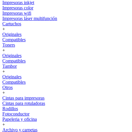
Impresoras inkjet
Impresoras color
Impresoras wifi
Impresoras láser multifunción
Cartuchos
+
Originales
Compatibles
Toners
+
Originales
Compatibles
Tambor
+
Originales
Compatibles
Otros
+
Cintas para impresoras
Cintas para rotuladoras
Rodillos
Fotoconductor
Papeleria y oficina
+
Archivo y carpetas