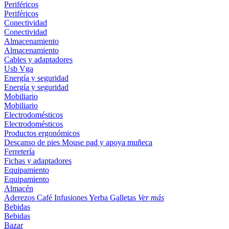
Periféricos
Periféricos
Conectividad
Conectividad
Almacenamiento
Almacenamiento
Cables y adaptadores
Usb
Vga
Energía y seguridad
Energía y seguridad
Mobiliario
Mobiliario
Electrodomésticos
Electrodomésticos
Productos ergonómicos
Descanso de pies
Mouse pad y apoya muñeca
Ferretería
Fichas y adaptadores
Equipamiento
Equipamiento
Almacén
Aderezos
Café
Infusiones
Yerba
Galletas
Ver más
Bebidas
Bebidas
Bazar