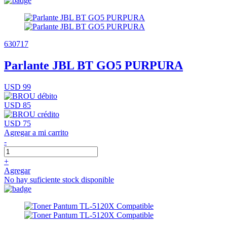
630717
Parlante JBL BT GO5 PURPURA
USD 99
USD 85
USD 75
Agregar a mi carrito
-
+
Agregar
No hay suficiente stock disponible