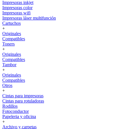
Impresoras inkjet
Impresoras color
Impresoras wifi
Impresoras láser multifunción
Cartuchos
+
Originales
Compatibles
Toners
+
Originales
Compatibles
Tambor
+
Originales
Compatibles
Otros
+
Cintas para impresoras
Cintas para rotuladoras
Rodillos
Fotoconductor
Papeleria y oficina
+
Archivo y carpetas