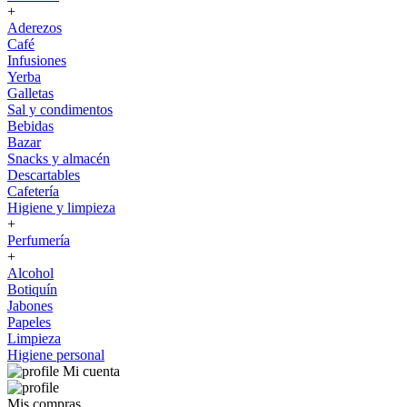
+
Aderezos
Café
Infusiones
Yerba
Galletas
Sal y condimentos
Bebidas
Bazar
Snacks y almacén
Descartables
Cafetería
Higiene y limpieza
+
Perfumería
+
Alcohol
Botiquín
Jabones
Papeles
Limpieza
Higiene personal
Mi cuenta
Mis compras