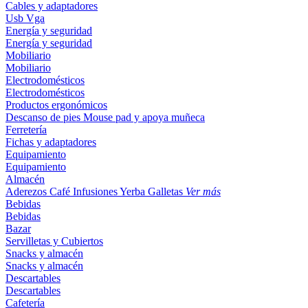
Cables y adaptadores
Usb
Vga
Energía y seguridad
Energía y seguridad
Mobiliario
Mobiliario
Electrodomésticos
Electrodomésticos
Productos ergonómicos
Descanso de pies
Mouse pad y apoya muñeca
Ferretería
Fichas y adaptadores
Equipamiento
Equipamiento
Almacén
Aderezos
Café
Infusiones
Yerba
Galletas
Ver más
Bebidas
Bebidas
Bazar
Servilletas y Cubiertos
Snacks y almacén
Snacks y almacén
Descartables
Descartables
Cafetería