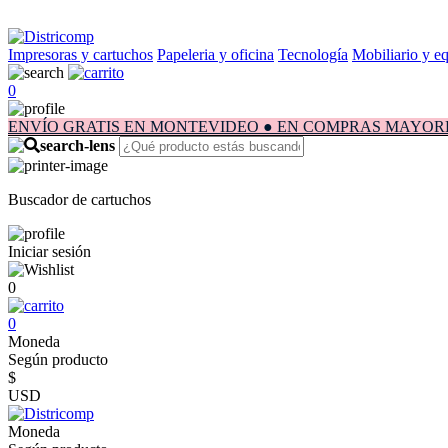
Impresoras y cartuchos
Papeleria y oficina
Tecnología
Mobiliario y e
0
ENVÍO GRATIS EN MONTEVIDEO ● EN COMPRAS MAYORES A $1.
Buscador de cartuchos
Iniciar sesión
0
0
Moneda
Según producto
$
USD
Moneda