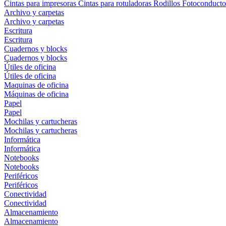
Cintas para impresoras
Cintas para rotuladoras
Rodillos
Fotoconducto
Archivo y carpetas
Archivo y carpetas
Escritura
Escritura
Cuadernos y blocks
Cuadernos y blocks
Útiles de oficina
Útiles de oficina
Maquinas de oficina
Máquinas de oficina
Papel
Papel
Mochilas y cartucheras
Mochilas y cartucheras
Informática
Informática
Notebooks
Notebooks
Periféricos
Periféricos
Conectividad
Conectividad
Almacenamiento
Almacenamiento