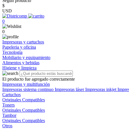
Según producto
$
USD
0
0
Impresoras y cartuchos
Papeleria y oficina
Tecnología
Mobiliario y equipamiento
Alimentos y bebidas
Higiene y limpieza
El producto fue agregado correctamente
Impresoras y multifunción
Impresoras sistema continuo
Impresoras láser
Impresoras inkjet
Impre
Cartuchos
Originales
Compatibles
Toners
Originales
Compatibles
Tambor
Originales
Compatibles
Otros