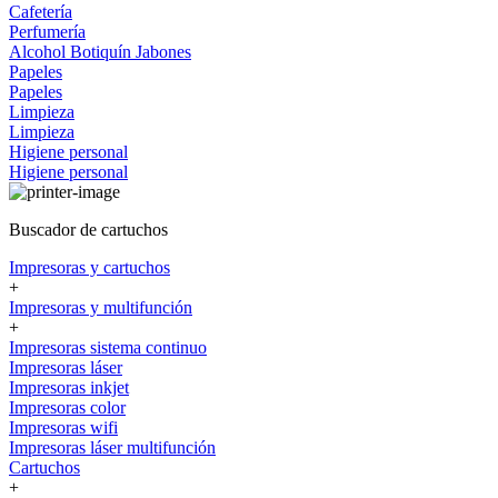
Cafetería
Perfumería
Alcohol
Botiquín
Jabones
Papeles
Papeles
Limpieza
Limpieza
Higiene personal
Higiene personal
Buscador de cartuchos
Impresoras y cartuchos
+
Impresoras y multifunción
+
Impresoras sistema continuo
Impresoras láser
Impresoras inkjet
Impresoras color
Impresoras wifi
Impresoras láser multifunción
Cartuchos
+