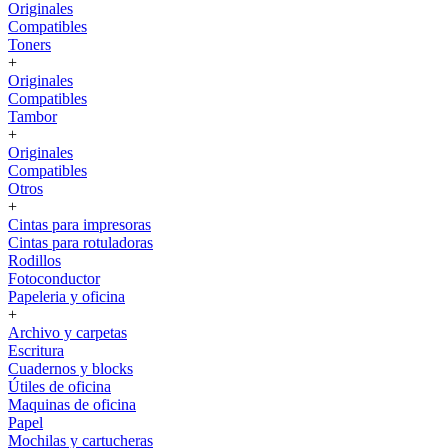
Originales
Compatibles
Toners
+
Originales
Compatibles
Tambor
+
Originales
Compatibles
Otros
+
Cintas para impresoras
Cintas para rotuladoras
Rodillos
Fotoconductor
Papeleria y oficina
+
Archivo y carpetas
Escritura
Cuadernos y blocks
Útiles de oficina
Maquinas de oficina
Papel
Mochilas y cartucheras