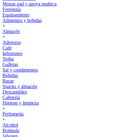
Mouse pad y apoya muñeca
Ferretería
Equipamiento
Alimentos y bebidas
+
Almacén
+
Aderezos
Café
Infusiones
Yerba
Galletas
Sal y condimentos
Bebidas
Bazar
Snacks y almacén
Descartables
Cafetería
Higiene y limpieza
+
Perfumería
+
Alcohol
Botiquín
Jabones