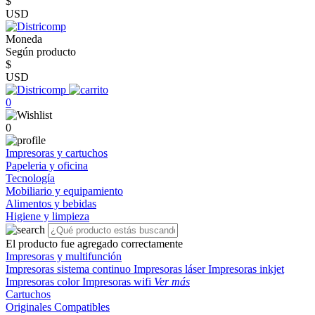
$
USD
Moneda
Según producto
$
USD
0
0
Impresoras y cartuchos
Papeleria y oficina
Tecnología
Mobiliario y equipamiento
Alimentos y bebidas
Higiene y limpieza
El producto fue agregado correctamente
Impresoras y multifunción
Impresoras sistema continuo
Impresoras láser
Impresoras inkjet
Impresoras color
Impresoras wifi
Ver más
Cartuchos
Originales
Compatibles