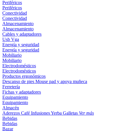
Periféricos
Periféricos
Conectividad
Conectividad
Almacenamiento
Almacenamiento
Cables y adaptadores
Usb
Vga
Energía y seguridad
Energía y seguridad
Mobiliario
Mobiliario
Electrodomésticos
Electrodomésticos
Productos ergonómicos
Descanso de pies
Mouse pad y apoya muñeca
Ferretería
Fichas y adaptadores
Equipamiento
Equipamiento
Almacén
Aderezos
Café
Infusiones
Yerba
Galletas
Ver más
Bebidas
Bebidas
Bazar