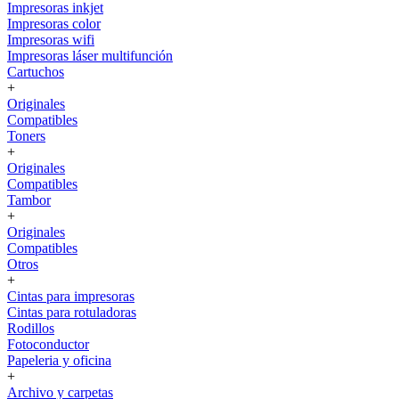
Impresoras inkjet
Impresoras color
Impresoras wifi
Impresoras láser multifunción
Cartuchos
+
Originales
Compatibles
Toners
+
Originales
Compatibles
Tambor
+
Originales
Compatibles
Otros
+
Cintas para impresoras
Cintas para rotuladoras
Rodillos
Fotoconductor
Papeleria y oficina
+
Archivo y carpetas