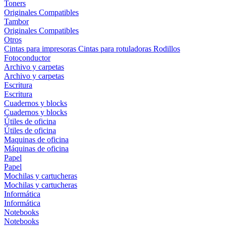
Toners
Originales
Compatibles
Tambor
Originales
Compatibles
Otros
Cintas para impresoras
Cintas para rotuladoras
Rodillos
Fotoconductor
Archivo y carpetas
Archivo y carpetas
Escritura
Escritura
Cuadernos y blocks
Cuadernos y blocks
Útiles de oficina
Útiles de oficina
Maquinas de oficina
Máquinas de oficina
Papel
Papel
Mochilas y cartucheras
Mochilas y cartucheras
Informática
Informática
Notebooks
Notebooks