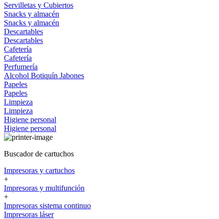
Servilletas y Cubiertos
Snacks y almacén
Snacks y almacén
Descartables
Descartables
Cafetería
Cafetería
Perfumería
Alcohol
Botiquín
Jabones
Papeles
Papeles
Limpieza
Limpieza
Higiene personal
Higiene personal
Buscador de cartuchos
Impresoras y cartuchos
+
Impresoras y multifunción
+
Impresoras sistema continuo
Impresoras láser