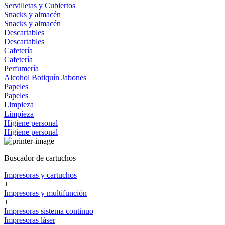
Servilletas y Cubiertos
Snacks y almacén
Snacks y almacén
Descartables
Descartables
Cafetería
Cafetería
Perfumería
Alcohol
Botiquín
Jabones
Papeles
Papeles
Limpieza
Limpieza
Higiene personal
Higiene personal
Buscador de cartuchos
Impresoras y cartuchos
+
Impresoras y multifunción
+
Impresoras sistema continuo
Impresoras láser