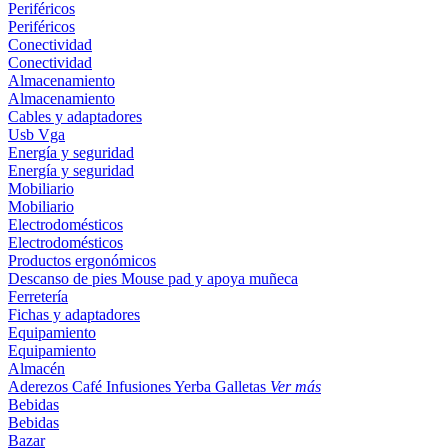
Periféricos
Periféricos
Conectividad
Conectividad
Almacenamiento
Almacenamiento
Cables y adaptadores
Usb
Vga
Energía y seguridad
Energía y seguridad
Mobiliario
Mobiliario
Electrodomésticos
Electrodomésticos
Productos ergonómicos
Descanso de pies
Mouse pad y apoya muñeca
Ferretería
Fichas y adaptadores
Equipamiento
Equipamiento
Almacén
Aderezos
Café
Infusiones
Yerba
Galletas
Ver más
Bebidas
Bebidas
Bazar