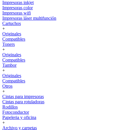
Impresoras inkjet
Impresoras color
Impresoras wifi
Impresoras láser multifunción
Cartuchos
+
Originales
Compatibles
Toners
+
Originales
Compatibles
Tambor
+
Originales
Compatibles
Otros
+
Cintas para impresoras
Cintas para rotuladoras
Rodillos
Fotoconductor
Papeleria y oficina
+
Archivo y carpetas