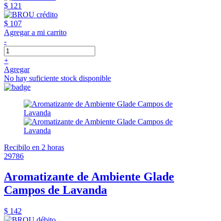
$ 121
$ 107
Agregar a mi carrito
-
+
Agregar
No hay suficiente stock disponible
Recibilo en 2 horas
29786
Aromatizante de Ambiente Glade
Campos de Lavanda
$ 142