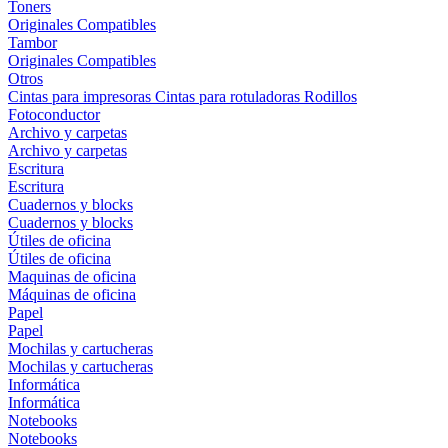
Toners
Originales
Compatibles
Tambor
Originales
Compatibles
Otros
Cintas para impresoras
Cintas para rotuladoras
Rodillos
Fotoconductor
Archivo y carpetas
Archivo y carpetas
Escritura
Escritura
Cuadernos y blocks
Cuadernos y blocks
Útiles de oficina
Útiles de oficina
Maquinas de oficina
Máquinas de oficina
Papel
Papel
Mochilas y cartucheras
Mochilas y cartucheras
Informática
Informática
Notebooks
Notebooks