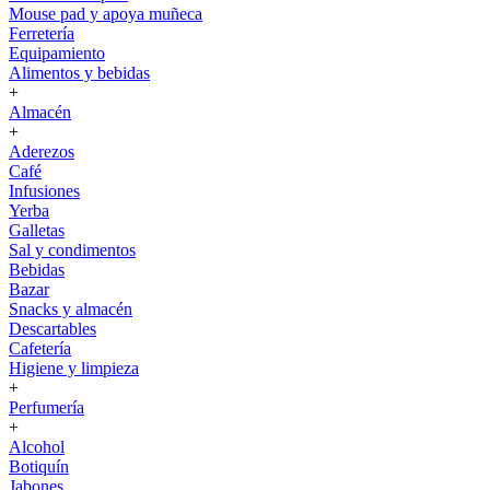
Mouse pad y apoya muñeca
Ferretería
Equipamiento
Alimentos y bebidas
+
Almacén
+
Aderezos
Café
Infusiones
Yerba
Galletas
Sal y condimentos
Bebidas
Bazar
Snacks y almacén
Descartables
Cafetería
Higiene y limpieza
+
Perfumería
+
Alcohol
Botiquín
Jabones