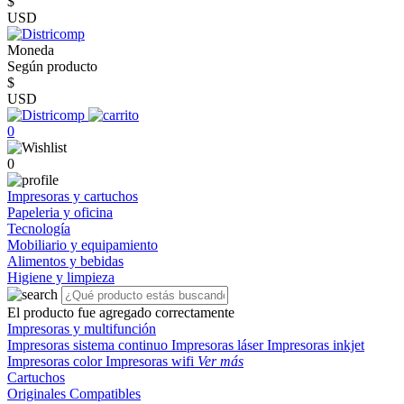
$
USD
Moneda
Según producto
$
USD
0
0
Impresoras y cartuchos
Papeleria y oficina
Tecnología
Mobiliario y equipamiento
Alimentos y bebidas
Higiene y limpieza
El producto fue agregado correctamente
Impresoras y multifunción
Impresoras sistema continuo
Impresoras láser
Impresoras inkjet
Impresoras color
Impresoras wifi
Ver más
Cartuchos
Originales
Compatibles