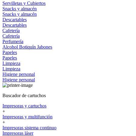
Servilletas y Cubiertos
Snacks y almacén
Snacks y almacén
Descartables
Descartables
Cafetería
Cafetería
Perfumería
Alcohol
Botiquín
Jabones
Papeles
Papeles
Limpieza
Limpieza
Higiene personal
Higiene personal
Buscador de cartuchos
Impresoras y cartuchos
+
Impresoras y multifunción
+
Impresoras sistema continuo
Impresoras láser