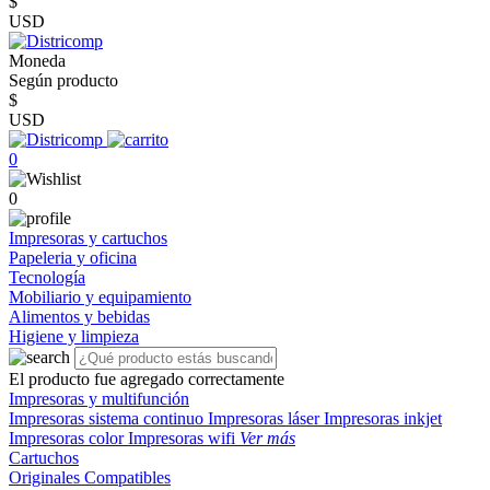
$
USD
Moneda
Según producto
$
USD
0
0
Impresoras y cartuchos
Papeleria y oficina
Tecnología
Mobiliario y equipamiento
Alimentos y bebidas
Higiene y limpieza
El producto fue agregado correctamente
Impresoras y multifunción
Impresoras sistema continuo
Impresoras láser
Impresoras inkjet
Impresoras color
Impresoras wifi
Ver más
Cartuchos
Originales
Compatibles