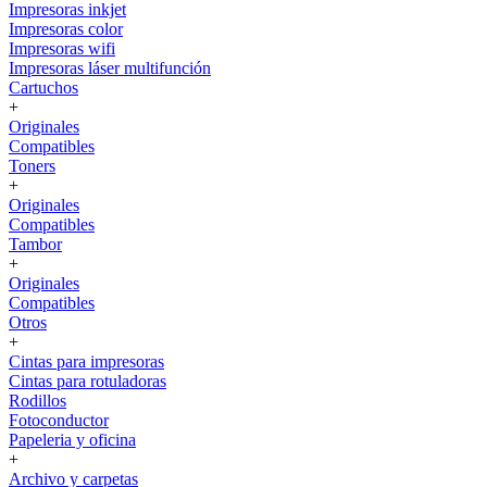
Impresoras inkjet
Impresoras color
Impresoras wifi
Impresoras láser multifunción
Cartuchos
+
Originales
Compatibles
Toners
+
Originales
Compatibles
Tambor
+
Originales
Compatibles
Otros
+
Cintas para impresoras
Cintas para rotuladoras
Rodillos
Fotoconductor
Papeleria y oficina
+
Archivo y carpetas