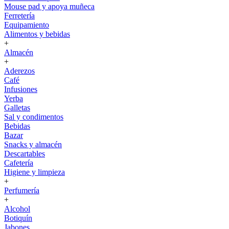
Mouse pad y apoya muñeca
Ferretería
Equipamiento
Alimentos y bebidas
+
Almacén
+
Aderezos
Café
Infusiones
Yerba
Galletas
Sal y condimentos
Bebidas
Bazar
Snacks y almacén
Descartables
Cafetería
Higiene y limpieza
+
Perfumería
+
Alcohol
Botiquín
Jabones