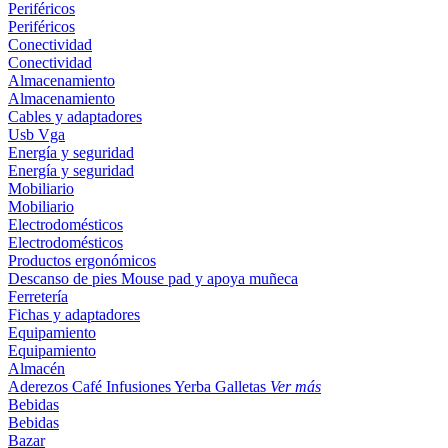
Periféricos
Periféricos
Conectividad
Conectividad
Almacenamiento
Almacenamiento
Cables y adaptadores
Usb
Vga
Energía y seguridad
Energía y seguridad
Mobiliario
Mobiliario
Electrodomésticos
Electrodomésticos
Productos ergonómicos
Descanso de pies
Mouse pad y apoya muñeca
Ferretería
Fichas y adaptadores
Equipamiento
Equipamiento
Almacén
Aderezos
Café
Infusiones
Yerba
Galletas
Ver más
Bebidas
Bebidas
Bazar