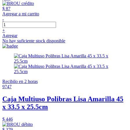
$ 87
Agregar a mi carrito
-
+
Agregar
No hay suficiente stock disponible
Recibilo en 2 horas
9747
Caja Multiuso Polibras Lisa Amarilla 45
x 33.5 x 25.5cm
$ 446
$ 379