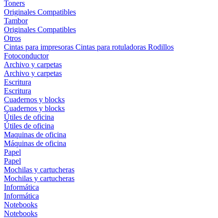
Toners
Originales
Compatibles
Tambor
Originales
Compatibles
Otros
Cintas para impresoras
Cintas para rotuladoras
Rodillos
Fotoconductor
Archivo y carpetas
Archivo y carpetas
Escritura
Escritura
Cuadernos y blocks
Cuadernos y blocks
Útiles de oficina
Útiles de oficina
Maquinas de oficina
Máquinas de oficina
Papel
Papel
Mochilas y cartucheras
Mochilas y cartucheras
Informática
Informática
Notebooks
Notebooks