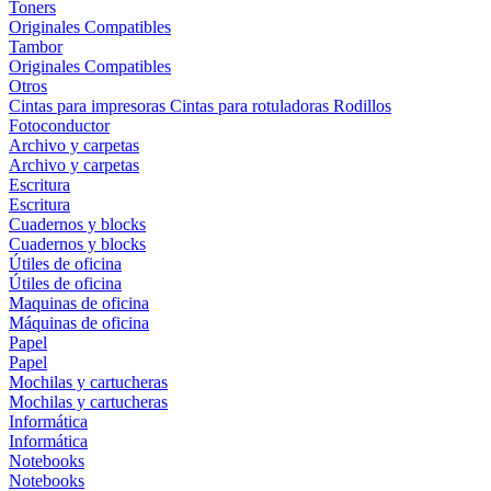
Toners
Originales
Compatibles
Tambor
Originales
Compatibles
Otros
Cintas para impresoras
Cintas para rotuladoras
Rodillos
Fotoconductor
Archivo y carpetas
Archivo y carpetas
Escritura
Escritura
Cuadernos y blocks
Cuadernos y blocks
Útiles de oficina
Útiles de oficina
Maquinas de oficina
Máquinas de oficina
Papel
Papel
Mochilas y cartucheras
Mochilas y cartucheras
Informática
Informática
Notebooks
Notebooks