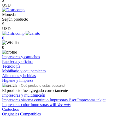
$
USD
Moneda
Según producto
$
USD
0
0
Impresoras y cartuchos
Papeleria y oficina
Tecnología
Mobiliario y equipamiento
Alimentos y bebidas
Higiene y limpieza
El producto fue agregado correctamente
Impresoras y multifunción
Impresoras sistema continuo
Impresoras láser
Impresoras inkjet
Impresoras color
Impresoras wifi
Ver más
Cartuchos
Originales
Compatibles