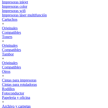
Impresoras inkjet
Impresoras color
Impresoras wifi
Impresoras láser multifunción
Cartuchos
+
Originales
Compatibles
Toners
+
Originales
Compatibles
Tambor
+
Originales
Compatibles
Otros
+
Cintas para impresoras
Cintas para rotuladoras
Rodillos
Fotoconductor
Papeleria y oficina
+
Archivo y carpetas