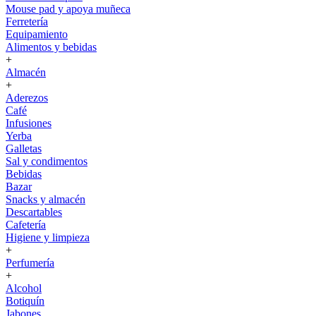
Mouse pad y apoya muñeca
Ferretería
Equipamiento
Alimentos y bebidas
+
Almacén
+
Aderezos
Café
Infusiones
Yerba
Galletas
Sal y condimentos
Bebidas
Bazar
Snacks y almacén
Descartables
Cafetería
Higiene y limpieza
+
Perfumería
+
Alcohol
Botiquín
Jabones