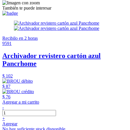
También te puede interesar
Recibilo en 2 horas
9591
Archivador revistero cartón azul
Pancrhome
$ 102
$ 87
$ 76
Agregar a mi carrito
-
+
Agregar
No hay suficiente stock disponible