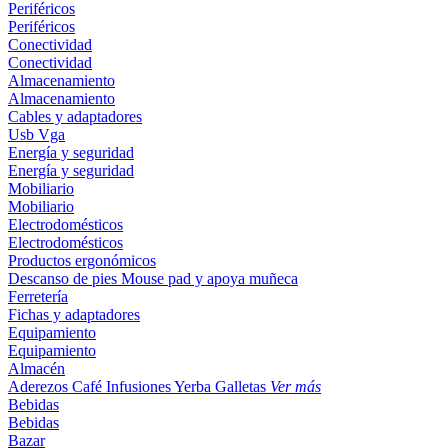
Periféricos
Periféricos
Conectividad
Conectividad
Almacenamiento
Almacenamiento
Cables y adaptadores
Usb
Vga
Energía y seguridad
Energía y seguridad
Mobiliario
Mobiliario
Electrodomésticos
Electrodomésticos
Productos ergonómicos
Descanso de pies
Mouse pad y apoya muñeca
Ferretería
Fichas y adaptadores
Equipamiento
Equipamiento
Almacén
Aderezos
Café
Infusiones
Yerba
Galletas
Ver más
Bebidas
Bebidas
Bazar