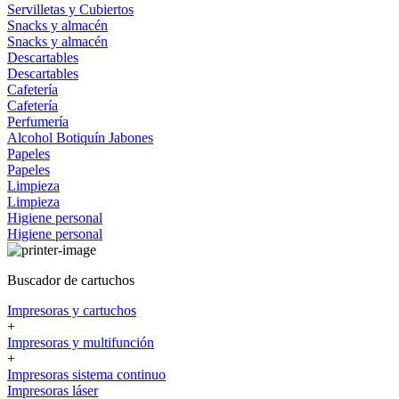
Servilletas y Cubiertos
Snacks y almacén
Snacks y almacén
Descartables
Descartables
Cafetería
Cafetería
Perfumería
Alcohol
Botiquín
Jabones
Papeles
Papeles
Limpieza
Limpieza
Higiene personal
Higiene personal
Buscador de cartuchos
Impresoras y cartuchos
+
Impresoras y multifunción
+
Impresoras sistema continuo
Impresoras láser