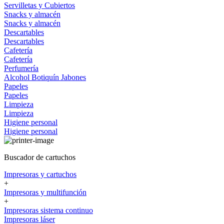
Servilletas y Cubiertos
Snacks y almacén
Snacks y almacén
Descartables
Descartables
Cafetería
Cafetería
Perfumería
Alcohol
Botiquín
Jabones
Papeles
Papeles
Limpieza
Limpieza
Higiene personal
Higiene personal
Buscador de cartuchos
Impresoras y cartuchos
+
Impresoras y multifunción
+
Impresoras sistema continuo
Impresoras láser