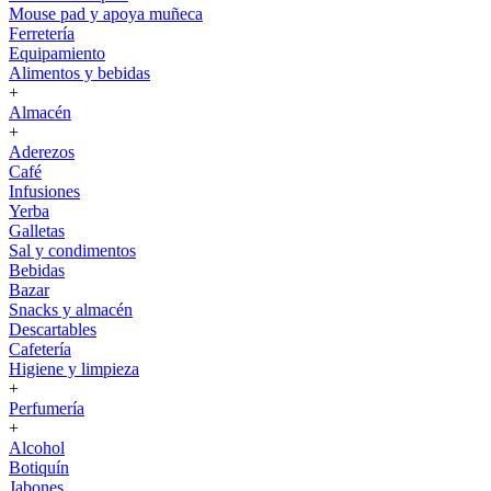
Mouse pad y apoya muñeca
Ferretería
Equipamiento
Alimentos y bebidas
+
Almacén
+
Aderezos
Café
Infusiones
Yerba
Galletas
Sal y condimentos
Bebidas
Bazar
Snacks y almacén
Descartables
Cafetería
Higiene y limpieza
+
Perfumería
+
Alcohol
Botiquín
Jabones