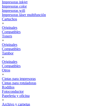
Impresoras inkjet
Impresoras color
Impresoras wifi
Impresoras láser multifunción
Cartuchos
+
Originales
Compatibles
Toners
+
Originales
Compatibles
Tambor
+
Originales
Compatibles
Otros
+
Cintas para impresoras
Cintas para rotuladoras
Rodillos
Fotoconductor
Papeleria y oficina
+
Archivo y carpetas