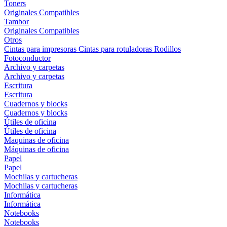
Toners
Originales
Compatibles
Tambor
Originales
Compatibles
Otros
Cintas para impresoras
Cintas para rotuladoras
Rodillos
Fotoconductor
Archivo y carpetas
Archivo y carpetas
Escritura
Escritura
Cuadernos y blocks
Cuadernos y blocks
Útiles de oficina
Útiles de oficina
Maquinas de oficina
Máquinas de oficina
Papel
Papel
Mochilas y cartucheras
Mochilas y cartucheras
Informática
Informática
Notebooks
Notebooks