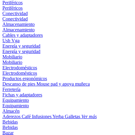
Periféricos
Periféricos
Conectividad
Conectividad
Almacenamiento
Almacenamiento
Cables y adaptadores
Usb
Vga
Energía y seguridad
Energía y seguridad
Mobiliario
Mobiliario
Electrodomésticos
Electrodomésticos
Productos ergonómicos
Descanso de pies
Mouse pad y apoya muñeca
Ferretería
Fichas y adaptadores
Equipamiento
Equipamiento
Almacén
Aderezos
Café
Infusiones
Yerba
Galletas
Ver más
Bebidas
Bebidas
Bazar