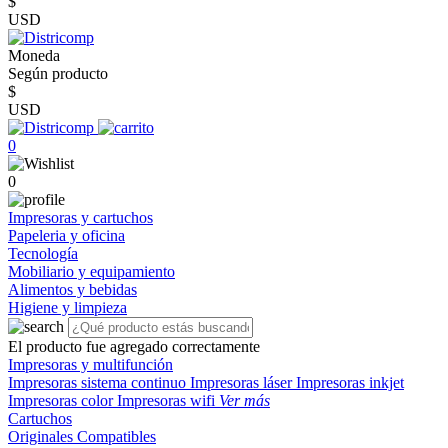
$
USD
Moneda
Según producto
$
USD
0
0
Impresoras y cartuchos
Papeleria y oficina
Tecnología
Mobiliario y equipamiento
Alimentos y bebidas
Higiene y limpieza
El producto fue agregado correctamente
Impresoras y multifunción
Impresoras sistema continuo
Impresoras láser
Impresoras inkjet
Impresoras color
Impresoras wifi
Ver más
Cartuchos
Originales
Compatibles