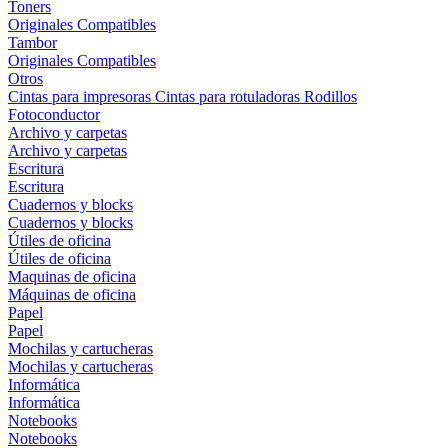
Toners
Originales
Compatibles
Tambor
Originales
Compatibles
Otros
Cintas para impresoras
Cintas para rotuladoras
Rodillos
Fotoconductor
Archivo y carpetas
Archivo y carpetas
Escritura
Escritura
Cuadernos y blocks
Cuadernos y blocks
Útiles de oficina
Útiles de oficina
Maquinas de oficina
Máquinas de oficina
Papel
Papel
Mochilas y cartucheras
Mochilas y cartucheras
Informática
Informática
Notebooks
Notebooks