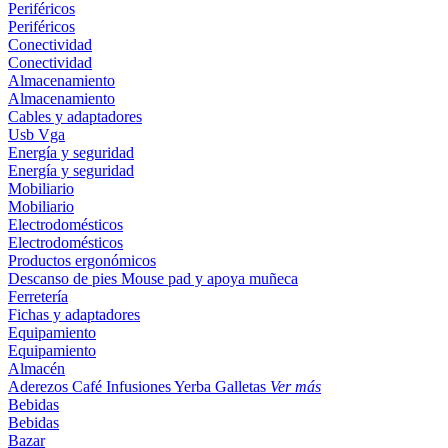
Periféricos
Periféricos
Conectividad
Conectividad
Almacenamiento
Almacenamiento
Cables y adaptadores
Usb
Vga
Energía y seguridad
Energía y seguridad
Mobiliario
Mobiliario
Electrodomésticos
Electrodomésticos
Productos ergonómicos
Descanso de pies
Mouse pad y apoya muñeca
Ferretería
Fichas y adaptadores
Equipamiento
Equipamiento
Almacén
Aderezos
Café
Infusiones
Yerba
Galletas
Ver más
Bebidas
Bebidas
Bazar