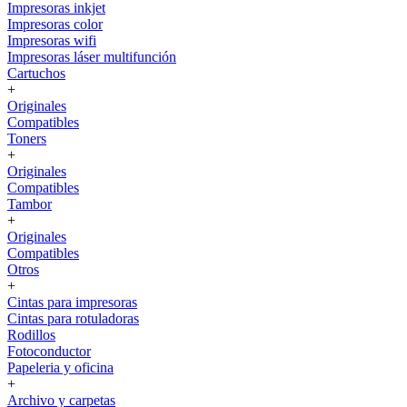
Impresoras inkjet
Impresoras color
Impresoras wifi
Impresoras láser multifunción
Cartuchos
+
Originales
Compatibles
Toners
+
Originales
Compatibles
Tambor
+
Originales
Compatibles
Otros
+
Cintas para impresoras
Cintas para rotuladoras
Rodillos
Fotoconductor
Papeleria y oficina
+
Archivo y carpetas