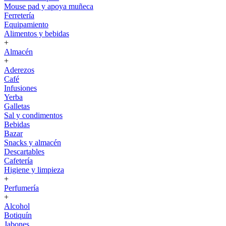
Mouse pad y apoya muñeca
Ferretería
Equipamiento
Alimentos y bebidas
+
Almacén
+
Aderezos
Café
Infusiones
Yerba
Galletas
Sal y condimentos
Bebidas
Bazar
Snacks y almacén
Descartables
Cafetería
Higiene y limpieza
+
Perfumería
+
Alcohol
Botiquín
Jabones