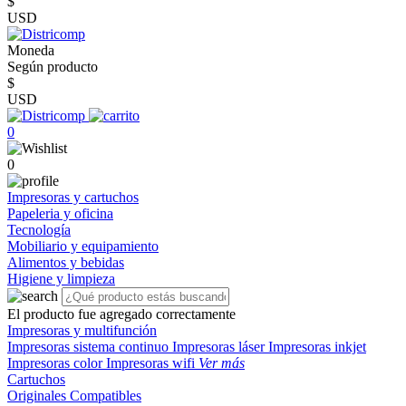
$
USD
Moneda
Según producto
$
USD
0
0
Impresoras y cartuchos
Papeleria y oficina
Tecnología
Mobiliario y equipamiento
Alimentos y bebidas
Higiene y limpieza
El producto fue agregado correctamente
Impresoras y multifunción
Impresoras sistema continuo
Impresoras láser
Impresoras inkjet
Impresoras color
Impresoras wifi
Ver más
Cartuchos
Originales
Compatibles