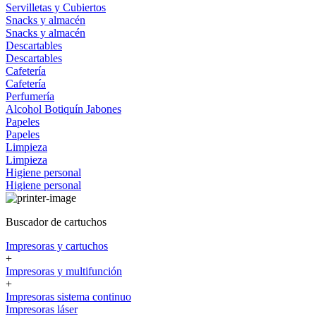
Servilletas y Cubiertos
Snacks y almacén
Snacks y almacén
Descartables
Descartables
Cafetería
Cafetería
Perfumería
Alcohol
Botiquín
Jabones
Papeles
Papeles
Limpieza
Limpieza
Higiene personal
Higiene personal
Buscador de cartuchos
Impresoras y cartuchos
+
Impresoras y multifunción
+
Impresoras sistema continuo
Impresoras láser