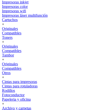
Impresoras inkjet
Impresoras color
Impresoras wifi
Impresoras láser multifunción
Cartuchos
+
Originales
Compatibles
Toners
+
Originales
Compatibles
Tambor
+
Originales
Compatibles
Otros
+
Cintas para impresoras
Cintas para rotuladoras
Rodillos
Fotoconductor
Papeleria y oficina
+
Archivo y carpetas