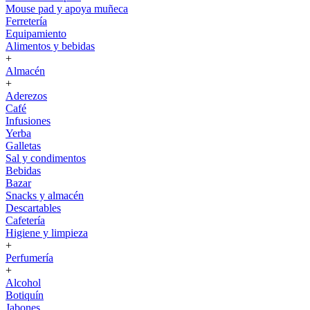
Mouse pad y apoya muñeca
Ferretería
Equipamiento
Alimentos y bebidas
+
Almacén
+
Aderezos
Café
Infusiones
Yerba
Galletas
Sal y condimentos
Bebidas
Bazar
Snacks y almacén
Descartables
Cafetería
Higiene y limpieza
+
Perfumería
+
Alcohol
Botiquín
Jabones