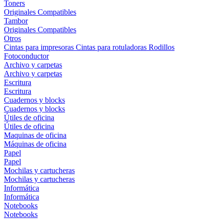
Toners
Originales
Compatibles
Tambor
Originales
Compatibles
Otros
Cintas para impresoras
Cintas para rotuladoras
Rodillos
Fotoconductor
Archivo y carpetas
Archivo y carpetas
Escritura
Escritura
Cuadernos y blocks
Cuadernos y blocks
Útiles de oficina
Útiles de oficina
Maquinas de oficina
Máquinas de oficina
Papel
Papel
Mochilas y cartucheras
Mochilas y cartucheras
Informática
Informática
Notebooks
Notebooks