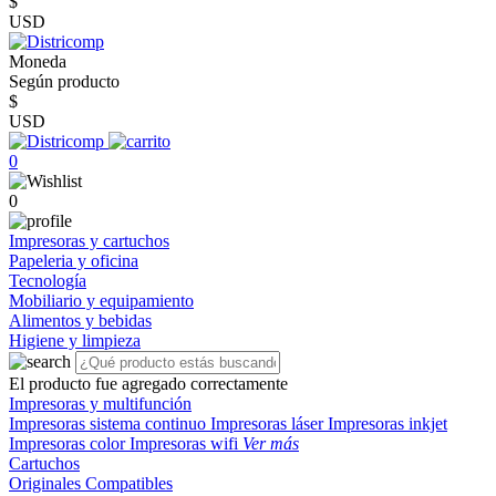
$
USD
Moneda
Según producto
$
USD
0
0
Impresoras y cartuchos
Papeleria y oficina
Tecnología
Mobiliario y equipamiento
Alimentos y bebidas
Higiene y limpieza
El producto fue agregado correctamente
Impresoras y multifunción
Impresoras sistema continuo
Impresoras láser
Impresoras inkjet
Impresoras color
Impresoras wifi
Ver más
Cartuchos
Originales
Compatibles