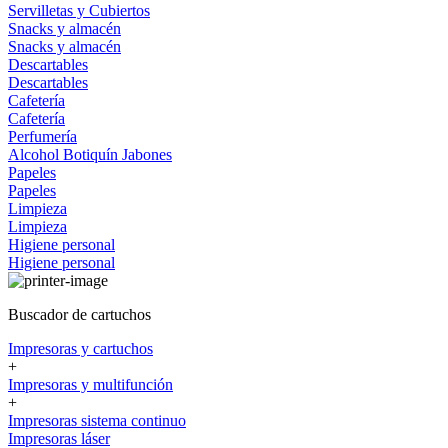
Servilletas y Cubiertos
Snacks y almacén
Snacks y almacén
Descartables
Descartables
Cafetería
Cafetería
Perfumería
Alcohol
Botiquín
Jabones
Papeles
Papeles
Limpieza
Limpieza
Higiene personal
Higiene personal
Buscador de cartuchos
Impresoras y cartuchos
+
Impresoras y multifunción
+
Impresoras sistema continuo
Impresoras láser