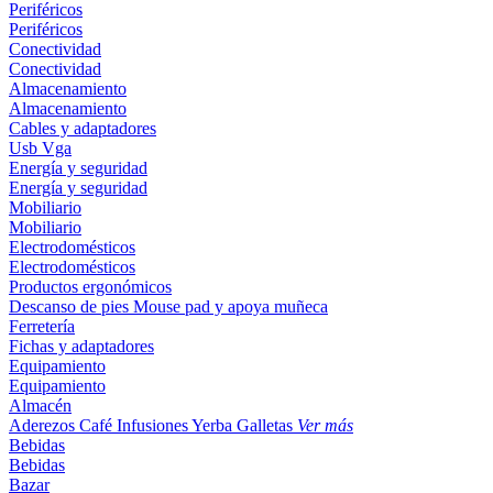
Periféricos
Periféricos
Conectividad
Conectividad
Almacenamiento
Almacenamiento
Cables y adaptadores
Usb
Vga
Energía y seguridad
Energía y seguridad
Mobiliario
Mobiliario
Electrodomésticos
Electrodomésticos
Productos ergonómicos
Descanso de pies
Mouse pad y apoya muñeca
Ferretería
Fichas y adaptadores
Equipamiento
Equipamiento
Almacén
Aderezos
Café
Infusiones
Yerba
Galletas
Ver más
Bebidas
Bebidas
Bazar