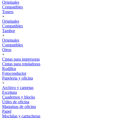
Originales
Compatibles
Toners
+
Originales
Compatibles
Tambor
+
Originales
Compatibles
Otros
+
Cintas para impresoras
Cintas para rotuladoras
Rodillos
Fotoconductor
Papeleria y oficina
+
Archivo y carpetas
Escritura
Cuadernos y blocks
Útiles de oficina
Maquinas de oficina
Papel
Mochilas y cartucheras