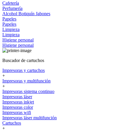
Cafetería
Perfumería
Alcohol
Botiquín
Jabones
Papeles
Papeles
Limpieza
Limpieza
Higiene personal
Higiene personal
Buscador de cartuchos
Impresoras y cartuchos
+
Impresoras y multifunción
+
Impresoras sistema continuo
Impresoras láser
Impresoras inkjet
Impresoras color
Impresoras wifi
Impresoras láser multifunción
Cartuchos
+