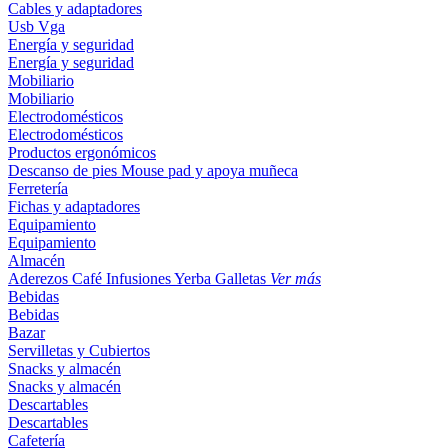
Cables y adaptadores
Usb
Vga
Energía y seguridad
Energía y seguridad
Mobiliario
Mobiliario
Electrodomésticos
Electrodomésticos
Productos ergonómicos
Descanso de pies
Mouse pad y apoya muñeca
Ferretería
Fichas y adaptadores
Equipamiento
Equipamiento
Almacén
Aderezos
Café
Infusiones
Yerba
Galletas
Ver más
Bebidas
Bebidas
Bazar
Servilletas y Cubiertos
Snacks y almacén
Snacks y almacén
Descartables
Descartables
Cafetería