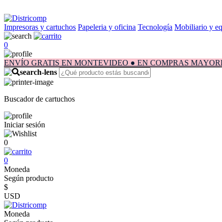
Impresoras y cartuchos
Papeleria y oficina
Tecnología
Mobiliario y e
0
ENVÍO GRATIS EN MONTEVIDEO ● EN COMPRAS MAYORES A $1.
Buscador de cartuchos
Iniciar sesión
0
0
Moneda
Según producto
$
USD
Moneda