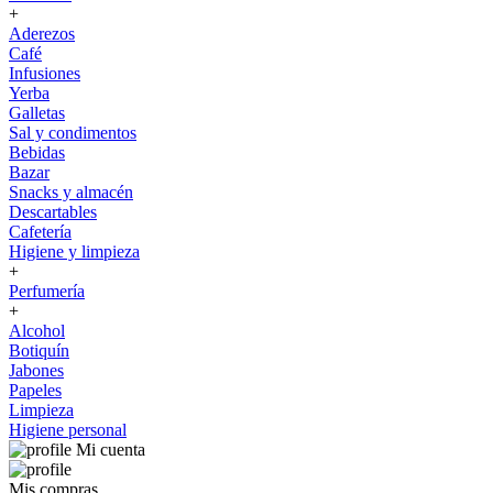
+
Aderezos
Café
Infusiones
Yerba
Galletas
Sal y condimentos
Bebidas
Bazar
Snacks y almacén
Descartables
Cafetería
Higiene y limpieza
+
Perfumería
+
Alcohol
Botiquín
Jabones
Papeles
Limpieza
Higiene personal
Mi cuenta
Mis compras