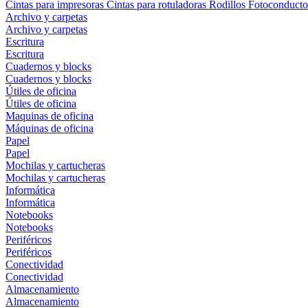
Cintas para impresoras
Cintas para rotuladoras
Rodillos
Fotoconducto
Archivo y carpetas
Archivo y carpetas
Escritura
Escritura
Cuadernos y blocks
Cuadernos y blocks
Útiles de oficina
Útiles de oficina
Maquinas de oficina
Máquinas de oficina
Papel
Papel
Mochilas y cartucheras
Mochilas y cartucheras
Informática
Informática
Notebooks
Notebooks
Periféricos
Periféricos
Conectividad
Conectividad
Almacenamiento
Almacenamiento