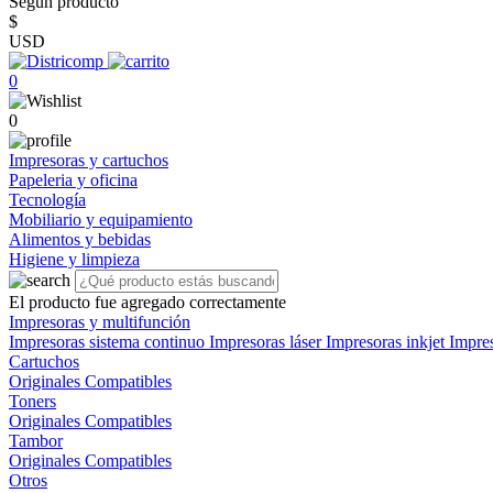
Según producto
$
USD
0
0
Impresoras y cartuchos
Papeleria y oficina
Tecnología
Mobiliario y equipamiento
Alimentos y bebidas
Higiene y limpieza
El producto fue agregado correctamente
Impresoras y multifunción
Impresoras sistema continuo
Impresoras láser
Impresoras inkjet
Impre
Cartuchos
Originales
Compatibles
Toners
Originales
Compatibles
Tambor
Originales
Compatibles
Otros