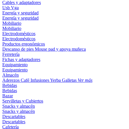
Cables y adaptadores
Usb
Vga
Energía y seguridad
Energía y seguridad
Mobiliario
Mobiliario
Electrodomésticos
Electrodomésticos
Productos ergonómicos
Descanso de pies
Mouse pad y apoya muñeca
Ferretería
Fichas y adaptadores
Equipamiento
Equipamiento
Almacén
Aderezos
Café
Infusiones
Yerba
Galletas
Ver más
Bebidas
Bebidas
Bazar
Servilletas y Cubiertos
Snacks y almacén
Snacks y almacén
Descartables
Descartables
Cafetería