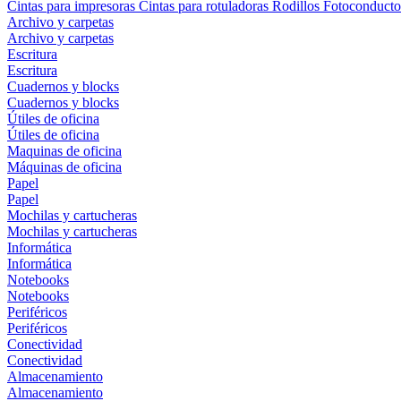
Cintas para impresoras
Cintas para rotuladoras
Rodillos
Fotoconducto
Archivo y carpetas
Archivo y carpetas
Escritura
Escritura
Cuadernos y blocks
Cuadernos y blocks
Útiles de oficina
Útiles de oficina
Maquinas de oficina
Máquinas de oficina
Papel
Papel
Mochilas y cartucheras
Mochilas y cartucheras
Informática
Informática
Notebooks
Notebooks
Periféricos
Periféricos
Conectividad
Conectividad
Almacenamiento
Almacenamiento