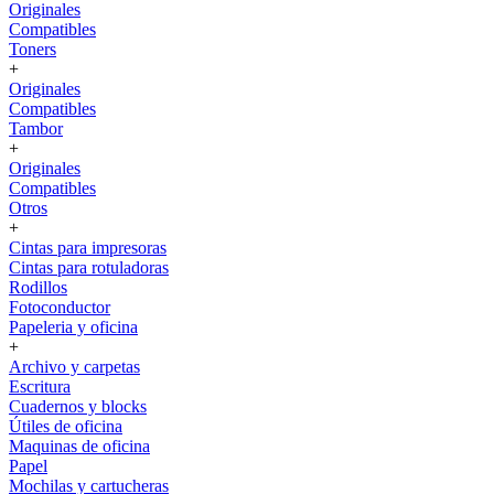
Originales
Compatibles
Toners
+
Originales
Compatibles
Tambor
+
Originales
Compatibles
Otros
+
Cintas para impresoras
Cintas para rotuladoras
Rodillos
Fotoconductor
Papeleria y oficina
+
Archivo y carpetas
Escritura
Cuadernos y blocks
Útiles de oficina
Maquinas de oficina
Papel
Mochilas y cartucheras