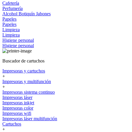
Cafetería
Perfumería
Alcohol
Botiquín
Jabones
Papeles
Papeles
Limpieza
Limpieza
Higiene personal
Higiene personal
Buscador de cartuchos
Impresoras y cartuchos
+
Impresoras y multifunción
+
Impresoras sistema continuo
Impresoras láser
Impresoras inkjet
Impresoras color
Impresoras wifi
Impresoras láser multifunción
Cartuchos
+