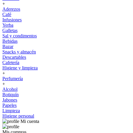
+
Aderezos
Café
Infusiones
Yerba
Galletas
Sal y condimentos
Bebidas
Bazar
Snacks y almacén
Descartables
Cafetería
Higiene y limpieza
+
Perfumería
+
Alcohol
Botiquín
Jabones
Papeles
Limpieza
Higiene personal
Mi cuenta
Mis compras