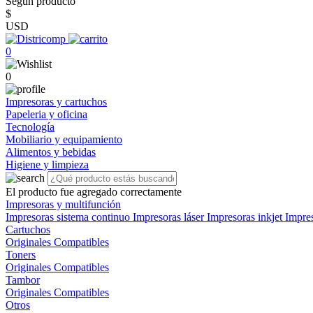
Según producto
$
USD
0
0
Impresoras y cartuchos
Papeleria y oficina
Tecnología
Mobiliario y equipamiento
Alimentos y bebidas
Higiene y limpieza
El producto fue agregado correctamente
Impresoras y multifunción
Impresoras sistema continuo
Impresoras láser
Impresoras inkjet
Impre
Cartuchos
Originales
Compatibles
Toners
Originales
Compatibles
Tambor
Originales
Compatibles
Otros