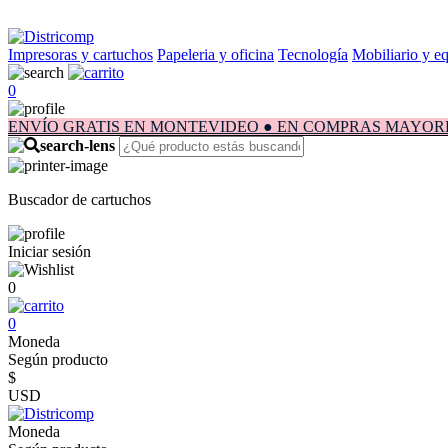
Impresoras y cartuchos
Papeleria y oficina
Tecnología
Mobiliario y e
0
ENVÍO GRATIS EN MONTEVIDEO ● EN COMPRAS MAYORES A $1.
Buscador de cartuchos
Iniciar sesión
0
0
Moneda
Según producto
$
USD
Moneda