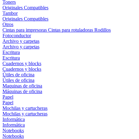
Toners
Originales
Compatibles
Tambor
Originales
Compatibles
Otros
Cintas para impresoras
Cintas para rotuladoras
Rodillos
Fotoconductor
Archivo y carpetas
Archivo y carpetas
Escritura
Escritura
Cuadernos y blocks
Cuadernos y blocks
Útiles de oficina
Útiles de oficina
Maquinas de oficina
Máquinas de oficina
Papel
Papel
Mochilas y cartucheras
Mochilas y cartucheras
Informática
Informática
Notebooks
Notebooks