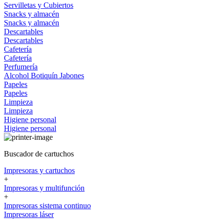
Servilletas y Cubiertos
Snacks y almacén
Snacks y almacén
Descartables
Descartables
Cafetería
Cafetería
Perfumería
Alcohol
Botiquín
Jabones
Papeles
Papeles
Limpieza
Limpieza
Higiene personal
Higiene personal
Buscador de cartuchos
Impresoras y cartuchos
+
Impresoras y multifunción
+
Impresoras sistema continuo
Impresoras láser