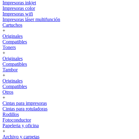
Impresoras inkjet
Impresoras color
Impresoras wifi
Impresoras láser multifunción
Cartuchos
+
Originales
Compatibles
Toners
+
Originales
Compatibles
Tambor
+
Originales
Compatibles
Otros
+
Cintas para impresoras
Cintas para rotuladoras
Rodillos
Fotoconductor
Papeleria y oficina
+
Archivo y carpetas