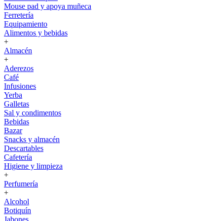
Mouse pad y apoya muñeca
Ferretería
Equipamiento
Alimentos y bebidas
+
Almacén
+
Aderezos
Café
Infusiones
Yerba
Galletas
Sal y condimentos
Bebidas
Bazar
Snacks y almacén
Descartables
Cafetería
Higiene y limpieza
+
Perfumería
+
Alcohol
Botiquín
Jabones