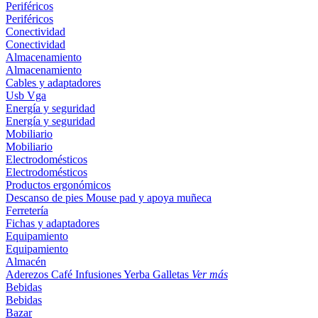
Periféricos
Periféricos
Conectividad
Conectividad
Almacenamiento
Almacenamiento
Cables y adaptadores
Usb
Vga
Energía y seguridad
Energía y seguridad
Mobiliario
Mobiliario
Electrodomésticos
Electrodomésticos
Productos ergonómicos
Descanso de pies
Mouse pad y apoya muñeca
Ferretería
Fichas y adaptadores
Equipamiento
Equipamiento
Almacén
Aderezos
Café
Infusiones
Yerba
Galletas
Ver más
Bebidas
Bebidas
Bazar