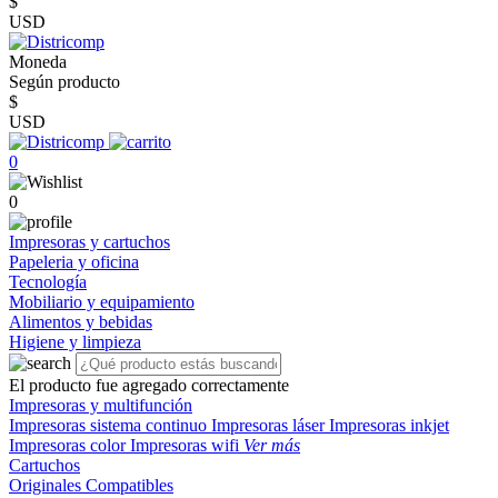
$
USD
Moneda
Según producto
$
USD
0
0
Impresoras y cartuchos
Papeleria y oficina
Tecnología
Mobiliario y equipamiento
Alimentos y bebidas
Higiene y limpieza
El producto fue agregado correctamente
Impresoras y multifunción
Impresoras sistema continuo
Impresoras láser
Impresoras inkjet
Impresoras color
Impresoras wifi
Ver más
Cartuchos
Originales
Compatibles