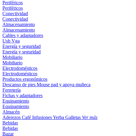
Periféricos
Periféricos
Conectividad
Conectividad
Almacenamiento
Almacenamiento
Cables y adaptadores
Usb
Vga
Energía y seguridad
Energía y seguridad
Mobiliario
Mobiliario
Electrodomésticos
Electrodomésticos
Productos ergonómicos
Descanso de pies
Mouse pad y apoya muñeca
Ferretería
Fichas y adaptadores
Equipamiento
Equipamiento
Almacén
Aderezos
Café
Infusiones
Yerba
Galletas
Ver más
Bebidas
Bebidas
Bazar