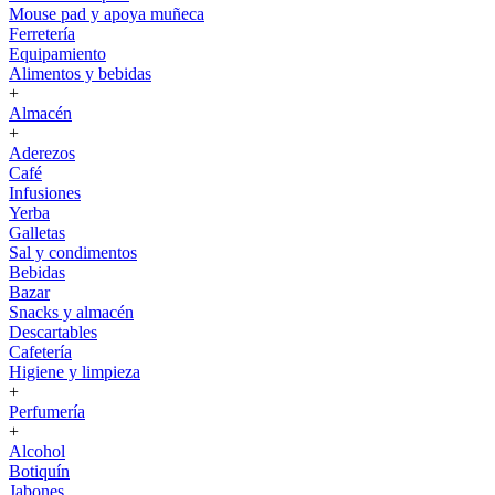
Mouse pad y apoya muñeca
Ferretería
Equipamiento
Alimentos y bebidas
+
Almacén
+
Aderezos
Café
Infusiones
Yerba
Galletas
Sal y condimentos
Bebidas
Bazar
Snacks y almacén
Descartables
Cafetería
Higiene y limpieza
+
Perfumería
+
Alcohol
Botiquín
Jabones