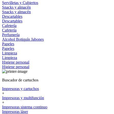
Servilletas y Cubiertos
Snacks y almacén
Snacks y almacén
Descartables
Descartables
Cafetería
Cafetería
Perfumería
Alcohol
Botiquín
Jabones
Papeles
Papeles
Limpieza
Limpieza
Higiene personal
Higiene personal
Buscador de cartuchos
Impresoras y cartuchos
+
Impresoras y multifunción
+
Impresoras sistema continuo
Impresoras láser