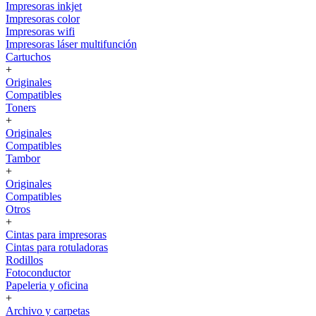
Impresoras inkjet
Impresoras color
Impresoras wifi
Impresoras láser multifunción
Cartuchos
+
Originales
Compatibles
Toners
+
Originales
Compatibles
Tambor
+
Originales
Compatibles
Otros
+
Cintas para impresoras
Cintas para rotuladoras
Rodillos
Fotoconductor
Papeleria y oficina
+
Archivo y carpetas