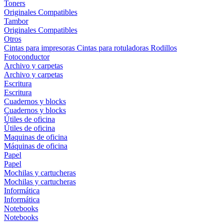
Toners
Originales
Compatibles
Tambor
Originales
Compatibles
Otros
Cintas para impresoras
Cintas para rotuladoras
Rodillos
Fotoconductor
Archivo y carpetas
Archivo y carpetas
Escritura
Escritura
Cuadernos y blocks
Cuadernos y blocks
Útiles de oficina
Útiles de oficina
Maquinas de oficina
Máquinas de oficina
Papel
Papel
Mochilas y cartucheras
Mochilas y cartucheras
Informática
Informática
Notebooks
Notebooks