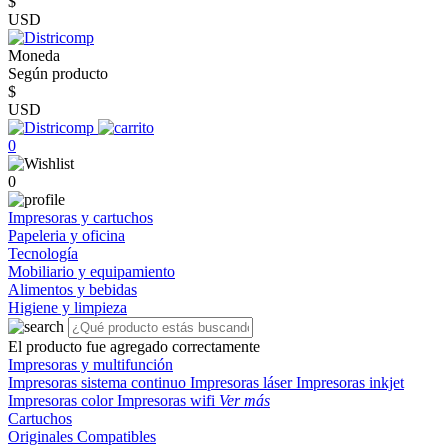
$
USD
Moneda
Según producto
$
USD
0
0
Impresoras y cartuchos
Papeleria y oficina
Tecnología
Mobiliario y equipamiento
Alimentos y bebidas
Higiene y limpieza
El producto fue agregado correctamente
Impresoras y multifunción
Impresoras sistema continuo
Impresoras láser
Impresoras inkjet
Impresoras color
Impresoras wifi
Ver más
Cartuchos
Originales
Compatibles