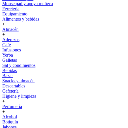
Mouse pad y apoya muñeca
Ferretería
Equipamiento
Alimentos y bebidas
+
Almacén
+
Aderezos
Café
Infusiones
Yerba
Galletas
Sal y condimentos
Bebidas
Bazar
Snacks y almacén
Descartables
Cafetería
Higiene y limpieza
+
Perfumería
+
Alcohol
Botiquín
Jabones