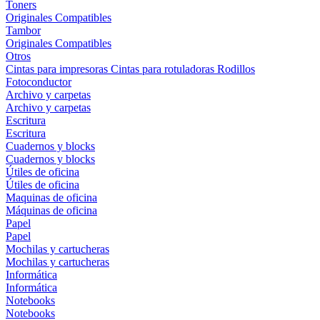
Toners
Originales
Compatibles
Tambor
Originales
Compatibles
Otros
Cintas para impresoras
Cintas para rotuladoras
Rodillos
Fotoconductor
Archivo y carpetas
Archivo y carpetas
Escritura
Escritura
Cuadernos y blocks
Cuadernos y blocks
Útiles de oficina
Útiles de oficina
Maquinas de oficina
Máquinas de oficina
Papel
Papel
Mochilas y cartucheras
Mochilas y cartucheras
Informática
Informática
Notebooks
Notebooks