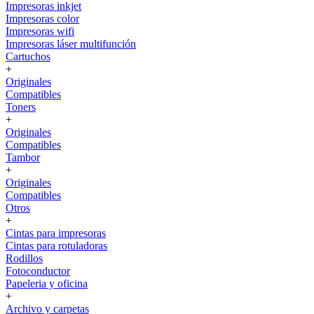
Impresoras inkjet
Impresoras color
Impresoras wifi
Impresoras láser multifunción
Cartuchos
+
Originales
Compatibles
Toners
+
Originales
Compatibles
Tambor
+
Originales
Compatibles
Otros
+
Cintas para impresoras
Cintas para rotuladoras
Rodillos
Fotoconductor
Papeleria y oficina
+
Archivo y carpetas