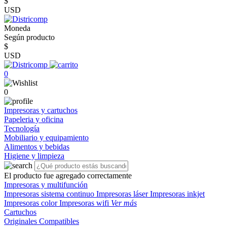
$
USD
Moneda
Según producto
$
USD
0
0
Impresoras y cartuchos
Papeleria y oficina
Tecnología
Mobiliario y equipamiento
Alimentos y bebidas
Higiene y limpieza
El producto fue agregado correctamente
Impresoras y multifunción
Impresoras sistema continuo
Impresoras láser
Impresoras inkjet
Impresoras color
Impresoras wifi
Ver más
Cartuchos
Originales
Compatibles