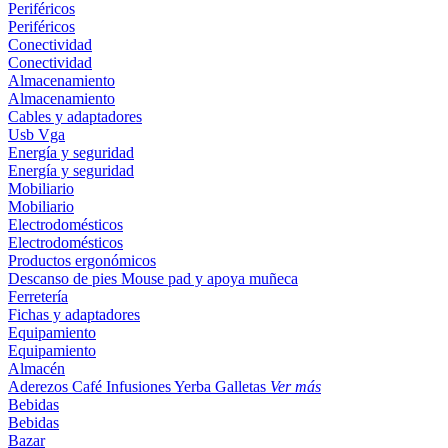
Periféricos
Periféricos
Conectividad
Conectividad
Almacenamiento
Almacenamiento
Cables y adaptadores
Usb
Vga
Energía y seguridad
Energía y seguridad
Mobiliario
Mobiliario
Electrodomésticos
Electrodomésticos
Productos ergonómicos
Descanso de pies
Mouse pad y apoya muñeca
Ferretería
Fichas y adaptadores
Equipamiento
Equipamiento
Almacén
Aderezos
Café
Infusiones
Yerba
Galletas
Ver más
Bebidas
Bebidas
Bazar