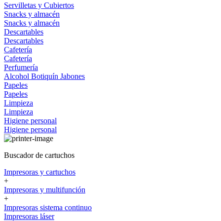
Servilletas y Cubiertos
Snacks y almacén
Snacks y almacén
Descartables
Descartables
Cafetería
Cafetería
Perfumería
Alcohol
Botiquín
Jabones
Papeles
Papeles
Limpieza
Limpieza
Higiene personal
Higiene personal
Buscador de cartuchos
Impresoras y cartuchos
+
Impresoras y multifunción
+
Impresoras sistema continuo
Impresoras láser