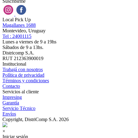
Suscribirme
Local Pick Up
Magallanes 1688
Montevideo, Uruguay
Tel : 24001115
Lunes a viernes de 9 a 19hs
Sábados de 9 a 13hs.
Districomp S.A.
RUT 212363900019
Institucional
Trabajá con nosotros
Política de privacidad
Términos y condiciones
Contacto
Servicios al cliente
Impresing
Garantía
Servicio Técnico
Envíos
Copyright, DistriComp S.A. 2026
×
Iniciar sesión