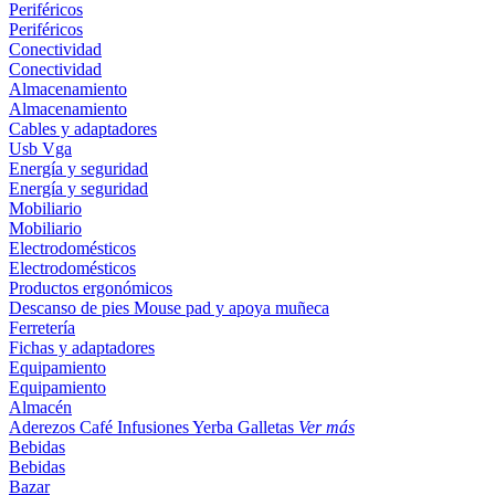
Periféricos
Periféricos
Conectividad
Conectividad
Almacenamiento
Almacenamiento
Cables y adaptadores
Usb
Vga
Energía y seguridad
Energía y seguridad
Mobiliario
Mobiliario
Electrodomésticos
Electrodomésticos
Productos ergonómicos
Descanso de pies
Mouse pad y apoya muñeca
Ferretería
Fichas y adaptadores
Equipamiento
Equipamiento
Almacén
Aderezos
Café
Infusiones
Yerba
Galletas
Ver más
Bebidas
Bebidas
Bazar