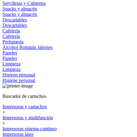
Servilletas y Cubiertos
Snacks y almacén
Snacks y almacén
Descartables
Descartables
Cafetería
Cafetería
Perfumería
Alcohol
Botiquín
Jabones
Papeles
Papeles
Limpieza
Limpieza
Higiene personal
Higiene personal
Buscador de cartuchos
Impresoras y cartuchos
+
Impresoras y multifunción
+
Impresoras sistema continuo
Impresoras láser