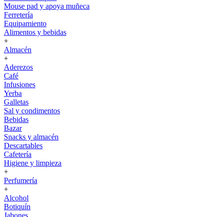
Mouse pad y apoya muñeca
Ferretería
Equipamiento
Alimentos y bebidas
+
Almacén
+
Aderezos
Café
Infusiones
Yerba
Galletas
Sal y condimentos
Bebidas
Bazar
Snacks y almacén
Descartables
Cafetería
Higiene y limpieza
+
Perfumería
+
Alcohol
Botiquín
Jabones