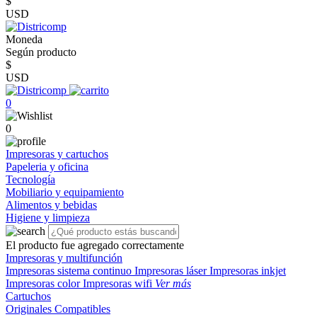
$
USD
Moneda
Según producto
$
USD
0
0
Impresoras y cartuchos
Papeleria y oficina
Tecnología
Mobiliario y equipamiento
Alimentos y bebidas
Higiene y limpieza
El producto fue agregado correctamente
Impresoras y multifunción
Impresoras sistema continuo
Impresoras láser
Impresoras inkjet
Impresoras color
Impresoras wifi
Ver más
Cartuchos
Originales
Compatibles