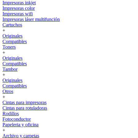
Impresoras inkjet
Impresoras color
Impresoras wifi
Impresoras láser multifunción
Cartuchos
+
Originales
Compatibles
Toners
+
Originales
Compatibles
Tambor
+
Originales
Compatibles
Otros
+
Cintas para impresoras
Cintas para rotuladoras
Rodillos
Fotoconductor
Papeleria y oficina
+
Archivo y carpetas