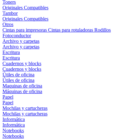
Toners
Originales
Compatibles
Tambor
Originales
Compatibles
Otros
Cintas para impresoras
Cintas para rotuladoras
Rodillos
Fotoconductor
Archivo y carpetas
Archivo y carpetas
Escritura
Escritura
Cuadernos y blocks
Cuadernos y blocks
Útiles de oficina
Útiles de oficina
Maquinas de oficina
Máquinas de oficina
Papel
Papel
Mochilas y cartucheras
Mochilas y cartucheras
Informática
Informática
Notebooks
Notebooks