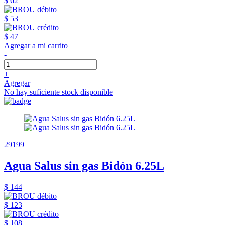
$ 62
$ 53
$ 47
Agregar a mi carrito
-
+
Agregar
No hay suficiente stock disponible
29199
Agua Salus sin gas Bidón 6.25L
$ 144
$ 123
$ 108