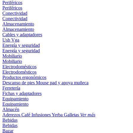
Periféricos
Periféricos
Conectividad
Conectividad
Almacenamiento
Almacenamiento
Cables y adaptadores
Usb
Vga
Energía y seguridad
Energía y seguridad
Mobiliario
Mobiliario
Electrodomésticos
Electrodomésticos
Productos ergonómicos
Descanso de pies
Mouse pad y apoya muñeca
Ferretería
Fichas y adaptadores
Equipamiento
Equipamiento
Almacén
Aderezos
Café
Infusiones
Yerba
Galletas
Ver más
Bebidas
Bebidas
Bazar