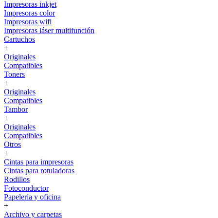
Impresoras inkjet
Impresoras color
Impresoras wifi
Impresoras láser multifunción
Cartuchos
+
Originales
Compatibles
Toners
+
Originales
Compatibles
Tambor
+
Originales
Compatibles
Otros
+
Cintas para impresoras
Cintas para rotuladoras
Rodillos
Fotoconductor
Papeleria y oficina
+
Archivo y carpetas