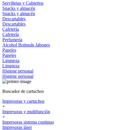
Servilletas y Cubiertos
Snacks y almacén
Snacks y almacén
Descartables
Descartables
Cafetería
Cafetería
Perfumería
Alcohol
Botiquín
Jabones
Papeles
Papeles
Limpieza
Limpieza
Higiene personal
Higiene personal
Buscador de cartuchos
Impresoras y cartuchos
+
Impresoras y multifunción
+
Impresoras sistema continuo
Impresoras láser