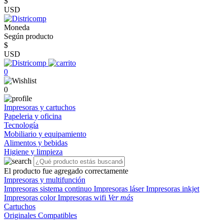
$
USD
Moneda
Según producto
$
USD
0
0
Impresoras y cartuchos
Papeleria y oficina
Tecnología
Mobiliario y equipamiento
Alimentos y bebidas
Higiene y limpieza
El producto fue agregado correctamente
Impresoras y multifunción
Impresoras sistema continuo
Impresoras láser
Impresoras inkjet
Impresoras color
Impresoras wifi
Ver más
Cartuchos
Originales
Compatibles