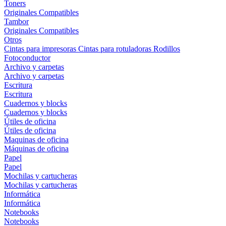
Toners
Originales
Compatibles
Tambor
Originales
Compatibles
Otros
Cintas para impresoras
Cintas para rotuladoras
Rodillos
Fotoconductor
Archivo y carpetas
Archivo y carpetas
Escritura
Escritura
Cuadernos y blocks
Cuadernos y blocks
Útiles de oficina
Útiles de oficina
Maquinas de oficina
Máquinas de oficina
Papel
Papel
Mochilas y cartucheras
Mochilas y cartucheras
Informática
Informática
Notebooks
Notebooks