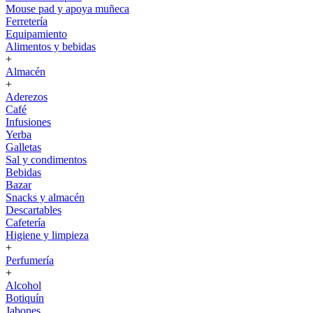
Mouse pad y apoya muñeca
Ferretería
Equipamiento
Alimentos y bebidas
+
Almacén
+
Aderezos
Café
Infusiones
Yerba
Galletas
Sal y condimentos
Bebidas
Bazar
Snacks y almacén
Descartables
Cafetería
Higiene y limpieza
+
Perfumería
+
Alcohol
Botiquín
Jabones