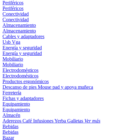
Periféricos
Periféricos
Conectividad
Conectividad
Almacenamiento
Almacenamiento
Cables y adaptadores
Usb
Vga
Energía y seguridad
Energía y seguridad
Mobiliario
Mobiliario
Electrodomésticos
Electrodomésticos
Productos ergonómicos
Descanso de pies
Mouse pad y apoya muñeca
Ferretería
Fichas y adaptadores
Equipamiento
Equipamiento
Almacén
Aderezos
Café
Infusiones
Yerba
Galletas
Ver más
Bebidas
Bebidas
Bazar