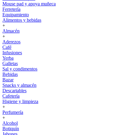
Mouse pad y apoya muñeca
Ferretería
Equipamiento
Alimentos y bebidas
+
Almacén
+
Aderezos
Café
Infusiones
Yerba
Galletas
Sal y condimentos
Bebidas
Bazar
Snacks y almacén
Descartables
Cafetería
Higiene y limpieza
+
Perfumería
+
Alcohol
Botiquín
Jabones