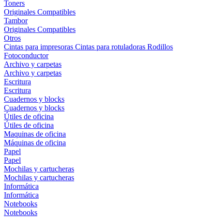
Toners
Originales
Compatibles
Tambor
Originales
Compatibles
Otros
Cintas para impresoras
Cintas para rotuladoras
Rodillos
Fotoconductor
Archivo y carpetas
Archivo y carpetas
Escritura
Escritura
Cuadernos y blocks
Cuadernos y blocks
Útiles de oficina
Útiles de oficina
Maquinas de oficina
Máquinas de oficina
Papel
Papel
Mochilas y cartucheras
Mochilas y cartucheras
Informática
Informática
Notebooks
Notebooks