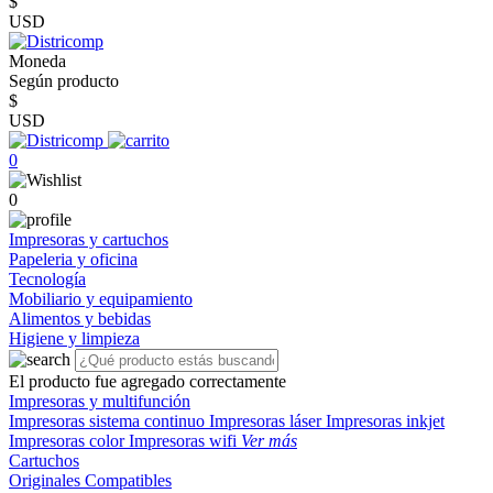
$
USD
Moneda
Según producto
$
USD
0
0
Impresoras y cartuchos
Papeleria y oficina
Tecnología
Mobiliario y equipamiento
Alimentos y bebidas
Higiene y limpieza
El producto fue agregado correctamente
Impresoras y multifunción
Impresoras sistema continuo
Impresoras láser
Impresoras inkjet
Impresoras color
Impresoras wifi
Ver más
Cartuchos
Originales
Compatibles