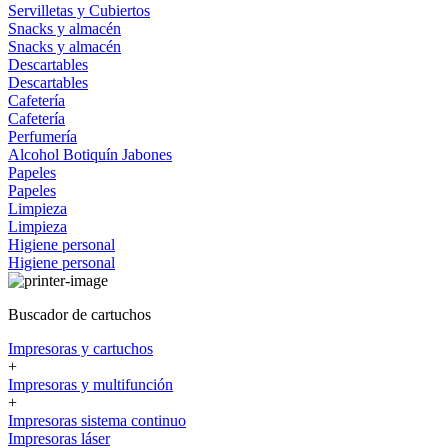
Servilletas y Cubiertos
Snacks y almacén
Snacks y almacén
Descartables
Descartables
Cafetería
Cafetería
Perfumería
Alcohol
Botiquín
Jabones
Papeles
Papeles
Limpieza
Limpieza
Higiene personal
Higiene personal
Buscador de cartuchos
Impresoras y cartuchos
+
Impresoras y multifunción
+
Impresoras sistema continuo
Impresoras láser