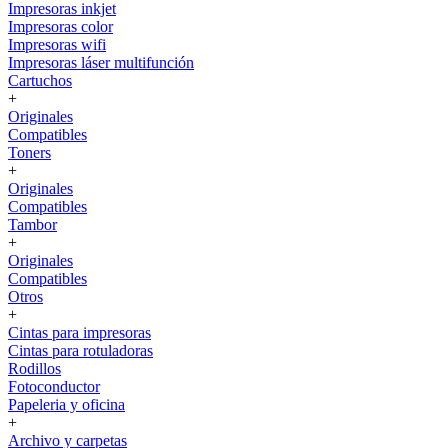
Impresoras inkjet
Impresoras color
Impresoras wifi
Impresoras láser multifunción
Cartuchos
+
Originales
Compatibles
Toners
+
Originales
Compatibles
Tambor
+
Originales
Compatibles
Otros
+
Cintas para impresoras
Cintas para rotuladoras
Rodillos
Fotoconductor
Papeleria y oficina
+
Archivo y carpetas