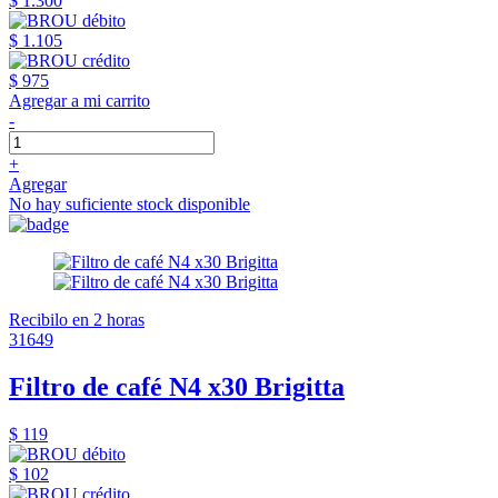
$ 1.300
$ 1.105
$ 975
Agregar a mi carrito
-
+
Agregar
No hay suficiente stock disponible
Recibilo en 2 horas
31649
Filtro de café N4 x30 Brigitta
$ 119
$ 102