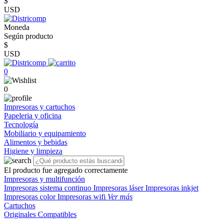
$
USD
Moneda
Según producto
$
USD
0
0
Impresoras y cartuchos
Papeleria y oficina
Tecnología
Mobiliario y equipamiento
Alimentos y bebidas
Higiene y limpieza
El producto fue agregado correctamente
Impresoras y multifunción
Impresoras sistema continuo
Impresoras láser
Impresoras inkjet
Impresoras color
Impresoras wifi
Ver más
Cartuchos
Originales
Compatibles