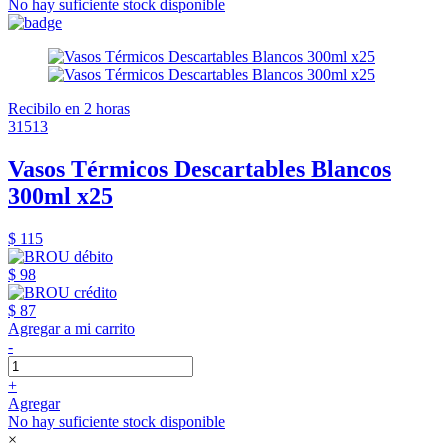
No hay suficiente stock disponible
Recibilo en 2 horas
31513
Vasos Térmicos Descartables Blancos
300ml x25
$ 115
$ 98
$ 87
Agregar a mi carrito
-
+
Agregar
No hay suficiente stock disponible
×