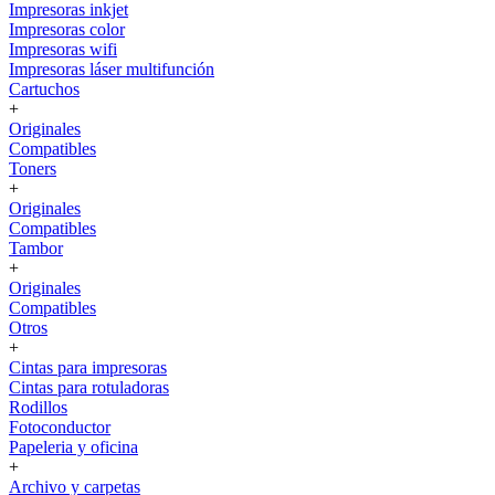
Impresoras inkjet
Impresoras color
Impresoras wifi
Impresoras láser multifunción
Cartuchos
+
Originales
Compatibles
Toners
+
Originales
Compatibles
Tambor
+
Originales
Compatibles
Otros
+
Cintas para impresoras
Cintas para rotuladoras
Rodillos
Fotoconductor
Papeleria y oficina
+
Archivo y carpetas