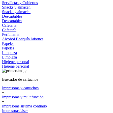
Servilletas y Cubiertos
Snacks y almacén
Snacks y almacén
Descartables
Descartables
Cafetería
Cafetería
Perfumería
Alcohol
Botiquín
Jabones
Papeles
Papeles
Limpieza
Limpieza
Higiene personal
Higiene personal
Buscador de cartuchos
Impresoras y cartuchos
+
Impresoras y multifunción
+
Impresoras sistema continuo
Impresoras láser