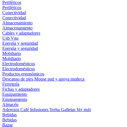
Periféricos
Periféricos
Conectividad
Conectividad
Almacenamiento
Almacenamiento
Cables y adaptadores
Usb
Vga
Energía y seguridad
Energía y seguridad
Mobiliario
Mobiliario
Electrodomésticos
Electrodomésticos
Productos ergonómicos
Descanso de pies
Mouse pad y apoya muñeca
Ferretería
Fichas y adaptadores
Equipamiento
Equipamiento
Almacén
Aderezos
Café
Infusiones
Yerba
Galletas
Ver más
Bebidas
Bebidas
Bazar