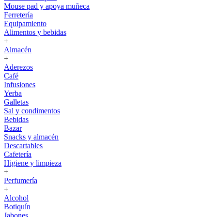
Mouse pad y apoya muñeca
Ferretería
Equipamiento
Alimentos y bebidas
+
Almacén
+
Aderezos
Café
Infusiones
Yerba
Galletas
Sal y condimentos
Bebidas
Bazar
Snacks y almacén
Descartables
Cafetería
Higiene y limpieza
+
Perfumería
+
Alcohol
Botiquín
Jabones