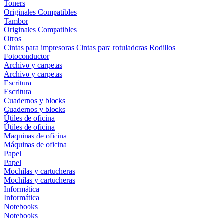
Toners
Originales
Compatibles
Tambor
Originales
Compatibles
Otros
Cintas para impresoras
Cintas para rotuladoras
Rodillos
Fotoconductor
Archivo y carpetas
Archivo y carpetas
Escritura
Escritura
Cuadernos y blocks
Cuadernos y blocks
Útiles de oficina
Útiles de oficina
Maquinas de oficina
Máquinas de oficina
Papel
Papel
Mochilas y cartucheras
Mochilas y cartucheras
Informática
Informática
Notebooks
Notebooks