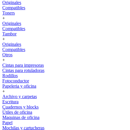
Originales
Compatibles
Toners
+
Originales
Compatibles
Tambor
+
Originales
Compatibles
Otros
+
Cintas para impresoras
Cintas para rotuladoras
Rodillos
Fotoconductor
Papeleria y oficina
+
Archivo y carpetas
Escritura
Cuadernos y blocks
Útiles de oficina
Maquinas de oficina
Papel
Mochilas y cartucheras