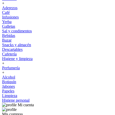
+
Aderezos
Café
Infusiones
Yerba
Galletas
Sal y condimentos
Bebidas
Bazar
Snacks y almacén
Descartables
Cafetería
Higiene y limpieza
+
Perfumería
+
Alcohol
Botiquín
Jabones
Papeles
Limpieza
Higiene personal
Mi cuenta
Mis compras