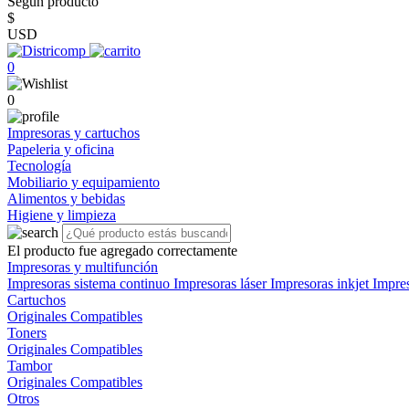
Según producto
$
USD
0
0
Impresoras y cartuchos
Papeleria y oficina
Tecnología
Mobiliario y equipamiento
Alimentos y bebidas
Higiene y limpieza
El producto fue agregado correctamente
Impresoras y multifunción
Impresoras sistema continuo
Impresoras láser
Impresoras inkjet
Impre
Cartuchos
Originales
Compatibles
Toners
Originales
Compatibles
Tambor
Originales
Compatibles
Otros