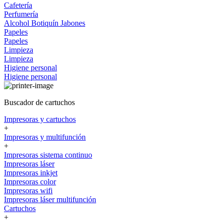
Cafetería
Perfumería
Alcohol
Botiquín
Jabones
Papeles
Papeles
Limpieza
Limpieza
Higiene personal
Higiene personal
Buscador de cartuchos
Impresoras y cartuchos
+
Impresoras y multifunción
+
Impresoras sistema continuo
Impresoras láser
Impresoras inkjet
Impresoras color
Impresoras wifi
Impresoras láser multifunción
Cartuchos
+