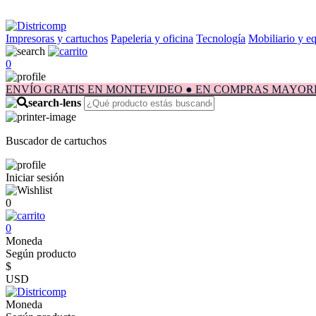
Impresoras y cartuchos
Papeleria y oficina
Tecnología
Mobiliario y e
0
ENVÍO GRATIS EN MONTEVIDEO ● EN COMPRAS MAYORES A $1.
Buscador de cartuchos
Iniciar sesión
0
0
Moneda
Según producto
$
USD
Moneda