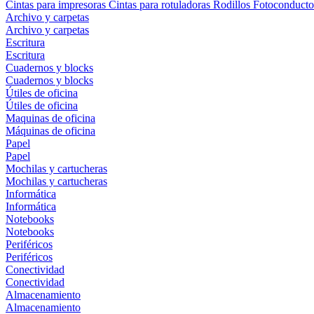
Cintas para impresoras
Cintas para rotuladoras
Rodillos
Fotoconducto
Archivo y carpetas
Archivo y carpetas
Escritura
Escritura
Cuadernos y blocks
Cuadernos y blocks
Útiles de oficina
Útiles de oficina
Maquinas de oficina
Máquinas de oficina
Papel
Papel
Mochilas y cartucheras
Mochilas y cartucheras
Informática
Informática
Notebooks
Notebooks
Periféricos
Periféricos
Conectividad
Conectividad
Almacenamiento
Almacenamiento