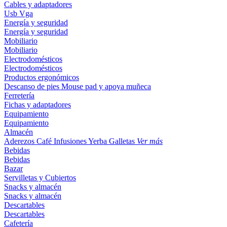
Cables y adaptadores
Usb
Vga
Energía y seguridad
Energía y seguridad
Mobiliario
Mobiliario
Electrodomésticos
Electrodomésticos
Productos ergonómicos
Descanso de pies
Mouse pad y apoya muñeca
Ferretería
Fichas y adaptadores
Equipamiento
Equipamiento
Almacén
Aderezos
Café
Infusiones
Yerba
Galletas
Ver más
Bebidas
Bebidas
Bazar
Servilletas y Cubiertos
Snacks y almacén
Snacks y almacén
Descartables
Descartables
Cafetería