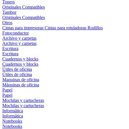
Toners
Originales
Compatibles
Tambor
Originales
Compatibles
Otros
Cintas para impresoras
Cintas para rotuladoras
Rodillos
Fotoconductor
Archivo y carpetas
Archivo y carpetas
Escritura
Escritura
Cuadernos y blocks
Cuadernos y blocks
Útiles de oficina
Útiles de oficina
Maquinas de oficina
Máquinas de oficina
Papel
Papel
Mochilas y cartucheras
Mochilas y cartucheras
Informática
Informática
Notebooks
Notebooks