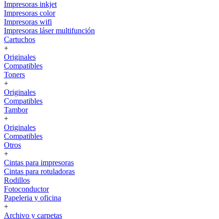
Impresoras inkjet
Impresoras color
Impresoras wifi
Impresoras láser multifunción
Cartuchos
+
Originales
Compatibles
Toners
+
Originales
Compatibles
Tambor
+
Originales
Compatibles
Otros
+
Cintas para impresoras
Cintas para rotuladoras
Rodillos
Fotoconductor
Papeleria y oficina
+
Archivo y carpetas