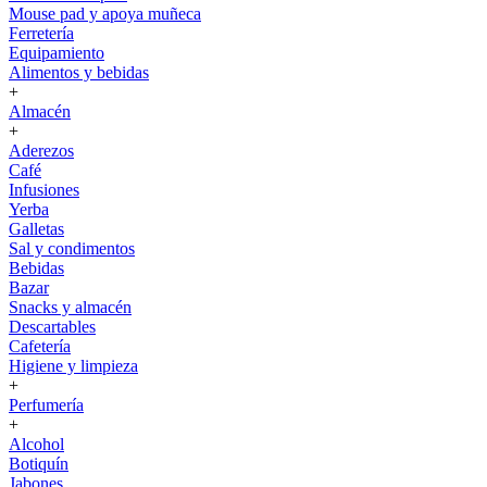
Mouse pad y apoya muñeca
Ferretería
Equipamiento
Alimentos y bebidas
+
Almacén
+
Aderezos
Café
Infusiones
Yerba
Galletas
Sal y condimentos
Bebidas
Bazar
Snacks y almacén
Descartables
Cafetería
Higiene y limpieza
+
Perfumería
+
Alcohol
Botiquín
Jabones