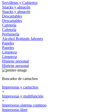
Servilletas y Cubiertos
Snacks y almacén
Snacks y almacén
Descartables
Descartables
Cafetería
Cafetería
Perfumería
Alcohol
Botiquín
Jabones
Papeles
Papeles
Limpieza
Limpieza
Higiene personal
Higiene personal
Buscador de cartuchos
Impresoras y cartuchos
+
Impresoras y multifunción
+
Impresoras sistema continuo
Impresoras láser