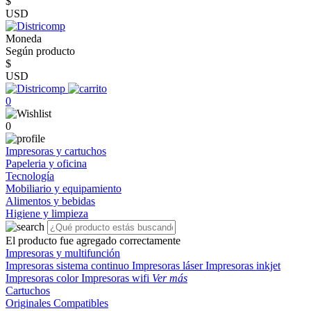
$
USD
Moneda
Según producto
$
USD
0
0
Impresoras y cartuchos
Papeleria y oficina
Tecnología
Mobiliario y equipamiento
Alimentos y bebidas
Higiene y limpieza
El producto fue agregado correctamente
Impresoras y multifunción
Impresoras sistema continuo
Impresoras láser
Impresoras inkjet
Impresoras color
Impresoras wifi
Ver más
Cartuchos
Originales
Compatibles