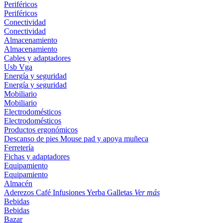
Periféricos
Periféricos
Conectividad
Conectividad
Almacenamiento
Almacenamiento
Cables y adaptadores
Usb
Vga
Energía y seguridad
Energía y seguridad
Mobiliario
Mobiliario
Electrodomésticos
Electrodomésticos
Productos ergonómicos
Descanso de pies
Mouse pad y apoya muñeca
Ferretería
Fichas y adaptadores
Equipamiento
Equipamiento
Almacén
Aderezos
Café
Infusiones
Yerba
Galletas
Ver más
Bebidas
Bebidas
Bazar