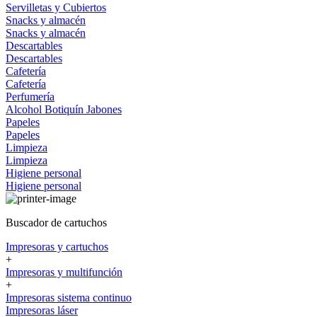
Servilletas y Cubiertos
Snacks y almacén
Snacks y almacén
Descartables
Descartables
Cafetería
Cafetería
Perfumería
Alcohol
Botiquín
Jabones
Papeles
Papeles
Limpieza
Limpieza
Higiene personal
Higiene personal
Buscador de cartuchos
Impresoras y cartuchos
+
Impresoras y multifunción
+
Impresoras sistema continuo
Impresoras láser