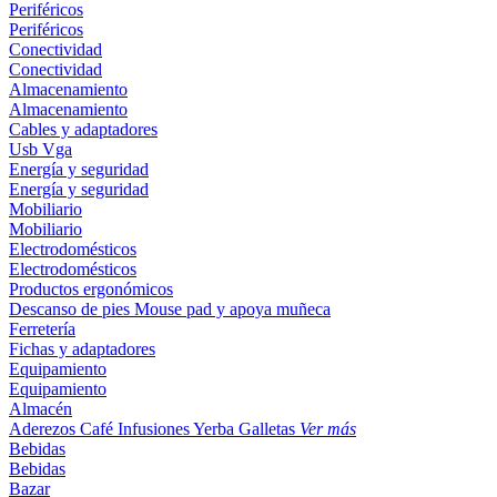
Periféricos
Periféricos
Conectividad
Conectividad
Almacenamiento
Almacenamiento
Cables y adaptadores
Usb
Vga
Energía y seguridad
Energía y seguridad
Mobiliario
Mobiliario
Electrodomésticos
Electrodomésticos
Productos ergonómicos
Descanso de pies
Mouse pad y apoya muñeca
Ferretería
Fichas y adaptadores
Equipamiento
Equipamiento
Almacén
Aderezos
Café
Infusiones
Yerba
Galletas
Ver más
Bebidas
Bebidas
Bazar