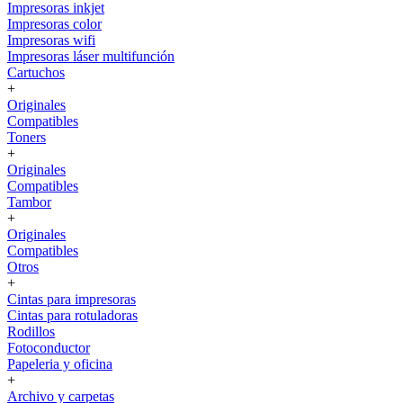
Impresoras inkjet
Impresoras color
Impresoras wifi
Impresoras láser multifunción
Cartuchos
+
Originales
Compatibles
Toners
+
Originales
Compatibles
Tambor
+
Originales
Compatibles
Otros
+
Cintas para impresoras
Cintas para rotuladoras
Rodillos
Fotoconductor
Papeleria y oficina
+
Archivo y carpetas