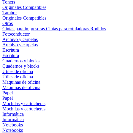
Toners
Originales
Compatibles
Tambor
Originales
Compatibles
Otros
Cintas para impresoras
Cintas para rotuladoras
Rodillos
Fotoconductor
Archivo y carpetas
Archivo y carpetas
Escritura
Escritura
Cuadernos y blocks
Cuadernos y blocks
Útiles de oficina
Útiles de oficina
Maquinas de oficina
Máquinas de oficina
Papel
Papel
Mochilas y cartucheras
Mochilas y cartucheras
Informática
Informática
Notebooks
Notebooks