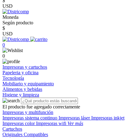
$
USD
Moneda
Según producto
$
USD
0
0
Impresoras y cartuchos
Papeleria y oficina
Tecnología
Mobiliario y equipamiento
Alimentos y bebidas
Higiene y limpieza
El producto fue agregado correctamente
Impresoras y multifunción
Impresoras sistema continuo
Impresoras láser
Impresoras inkjet
Impresoras color
Impresoras wifi
Ver más
Cartuchos
Originales
Compatibles