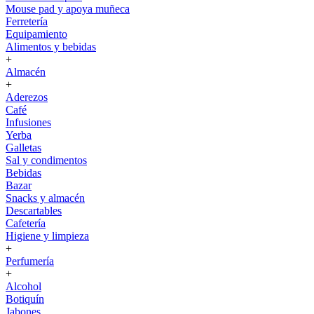
Mouse pad y apoya muñeca
Ferretería
Equipamiento
Alimentos y bebidas
+
Almacén
+
Aderezos
Café
Infusiones
Yerba
Galletas
Sal y condimentos
Bebidas
Bazar
Snacks y almacén
Descartables
Cafetería
Higiene y limpieza
+
Perfumería
+
Alcohol
Botiquín
Jabones