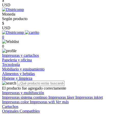
$
USD
Moneda
Según producto
$
USD
0
0
Impresoras y cartuchos
Papeleria y oficina
Tecnología
Mobiliario y equipamiento
Alimentos y bebidas
Higiene y limpieza
El producto fue agregado correctamente
Impresoras y multifunción
Impresoras sistema continuo
Impresoras láser
Impresoras inkjet
Impresoras color
Impresoras wifi
Ver más
Cartuchos
Originales
Compatibles