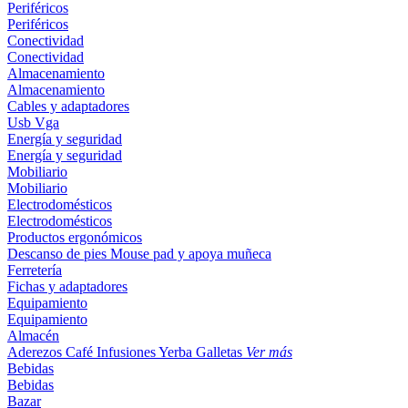
Periféricos
Periféricos
Conectividad
Conectividad
Almacenamiento
Almacenamiento
Cables y adaptadores
Usb
Vga
Energía y seguridad
Energía y seguridad
Mobiliario
Mobiliario
Electrodomésticos
Electrodomésticos
Productos ergonómicos
Descanso de pies
Mouse pad y apoya muñeca
Ferretería
Fichas y adaptadores
Equipamiento
Equipamiento
Almacén
Aderezos
Café
Infusiones
Yerba
Galletas
Ver más
Bebidas
Bebidas
Bazar