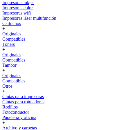
Impresoras inkjet
Impresoras color
Impresoras wifi
Impresoras láser multifunción
Cartuchos
+
Originales
Compatibles
Toners
+
Originales
Compatibles
Tambor
+
Originales
Compatibles
Otros
+
Cintas para impresoras
Cintas para rotuladoras
Rodillos
Fotoconductor
Papeleria y oficina
+
Archivo y carpetas