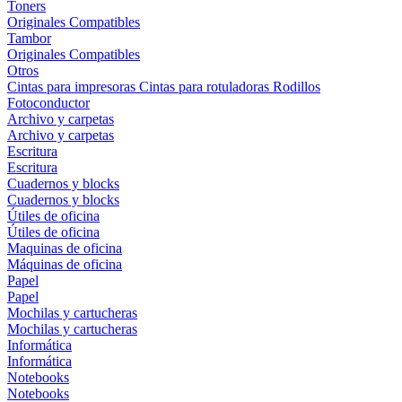
Toners
Originales
Compatibles
Tambor
Originales
Compatibles
Otros
Cintas para impresoras
Cintas para rotuladoras
Rodillos
Fotoconductor
Archivo y carpetas
Archivo y carpetas
Escritura
Escritura
Cuadernos y blocks
Cuadernos y blocks
Útiles de oficina
Útiles de oficina
Maquinas de oficina
Máquinas de oficina
Papel
Papel
Mochilas y cartucheras
Mochilas y cartucheras
Informática
Informática
Notebooks
Notebooks