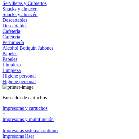
Servilletas y Cubiertos
Snacks y almacén
Snacks y almacén
Descartables
Descartables
Cafetería
Cafetería
Perfumería
Alcohol
Botiquín
Jabones
Papeles
Papeles
Limpieza
Limpieza
Higiene personal
Higiene personal
Buscador de cartuchos
Impresoras y cartuchos
+
Impresoras y multifunción
+
Impresoras sistema continuo
Impresoras láser