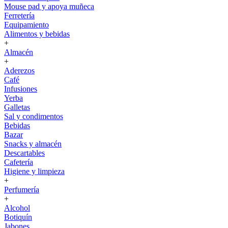
Mouse pad y apoya muñeca
Ferretería
Equipamiento
Alimentos y bebidas
+
Almacén
+
Aderezos
Café
Infusiones
Yerba
Galletas
Sal y condimentos
Bebidas
Bazar
Snacks y almacén
Descartables
Cafetería
Higiene y limpieza
+
Perfumería
+
Alcohol
Botiquín
Jabones