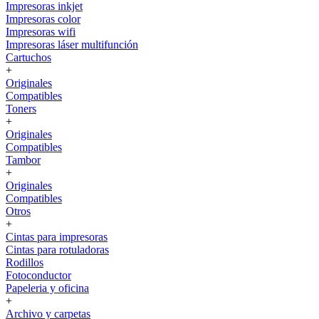
Impresoras inkjet
Impresoras color
Impresoras wifi
Impresoras láser multifunción
Cartuchos
+
Originales
Compatibles
Toners
+
Originales
Compatibles
Tambor
+
Originales
Compatibles
Otros
+
Cintas para impresoras
Cintas para rotuladoras
Rodillos
Fotoconductor
Papeleria y oficina
+
Archivo y carpetas