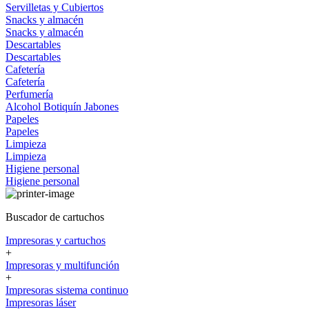
Servilletas y Cubiertos
Snacks y almacén
Snacks y almacén
Descartables
Descartables
Cafetería
Cafetería
Perfumería
Alcohol
Botiquín
Jabones
Papeles
Papeles
Limpieza
Limpieza
Higiene personal
Higiene personal
Buscador de cartuchos
Impresoras y cartuchos
+
Impresoras y multifunción
+
Impresoras sistema continuo
Impresoras láser