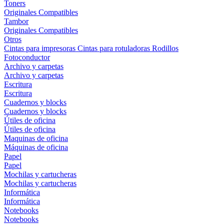
Toners
Originales
Compatibles
Tambor
Originales
Compatibles
Otros
Cintas para impresoras
Cintas para rotuladoras
Rodillos
Fotoconductor
Archivo y carpetas
Archivo y carpetas
Escritura
Escritura
Cuadernos y blocks
Cuadernos y blocks
Útiles de oficina
Útiles de oficina
Maquinas de oficina
Máquinas de oficina
Papel
Papel
Mochilas y cartucheras
Mochilas y cartucheras
Informática
Informática
Notebooks
Notebooks