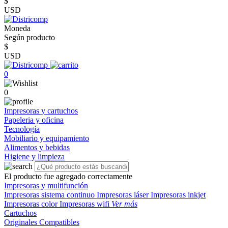
$
USD
Moneda
Según producto
$
USD
0
0
Impresoras y cartuchos
Papeleria y oficina
Tecnología
Mobiliario y equipamiento
Alimentos y bebidas
Higiene y limpieza
El producto fue agregado correctamente
Impresoras y multifunción
Impresoras sistema continuo
Impresoras láser
Impresoras inkjet
Impresoras color
Impresoras wifi
Ver más
Cartuchos
Originales
Compatibles