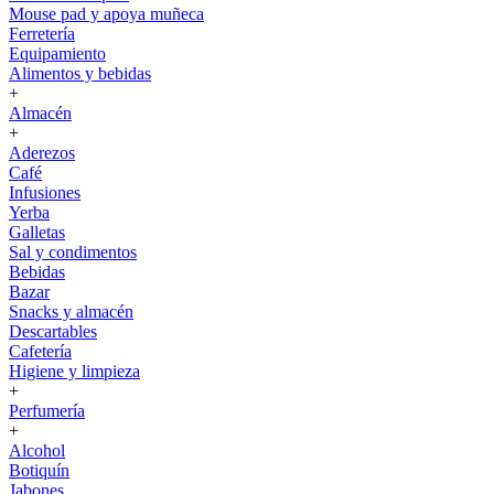
Mouse pad y apoya muñeca
Ferretería
Equipamiento
Alimentos y bebidas
+
Almacén
+
Aderezos
Café
Infusiones
Yerba
Galletas
Sal y condimentos
Bebidas
Bazar
Snacks y almacén
Descartables
Cafetería
Higiene y limpieza
+
Perfumería
+
Alcohol
Botiquín
Jabones