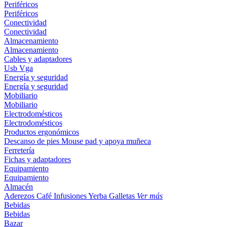
Periféricos
Periféricos
Conectividad
Conectividad
Almacenamiento
Almacenamiento
Cables y adaptadores
Usb
Vga
Energía y seguridad
Energía y seguridad
Mobiliario
Mobiliario
Electrodomésticos
Electrodomésticos
Productos ergonómicos
Descanso de pies
Mouse pad y apoya muñeca
Ferretería
Fichas y adaptadores
Equipamiento
Equipamiento
Almacén
Aderezos
Café
Infusiones
Yerba
Galletas
Ver más
Bebidas
Bebidas
Bazar