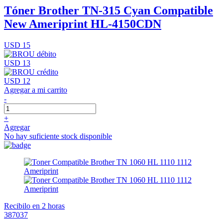
Tóner Brother TN-315 Cyan Compatible
New Ameriprint HL-4150CDN
USD 15
USD 13
USD 12
Agregar a mi carrito
-
+
Agregar
No hay suficiente stock disponible
Recibilo en 2 horas
387037