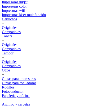
Impresoras inkjet
Impresoras color
Impresoras wifi
Impresoras láser multifunción
Cartuchos
+
Originales
Compatibles
Toners
+
Originales
Compatibles
Tambor
+
Originales
Compatibles
Otros
+
Cintas para impresoras
Cintas para rotuladoras
Rodillos
Fotoconductor
Papeleria y oficina
+
Archivo y carpetas