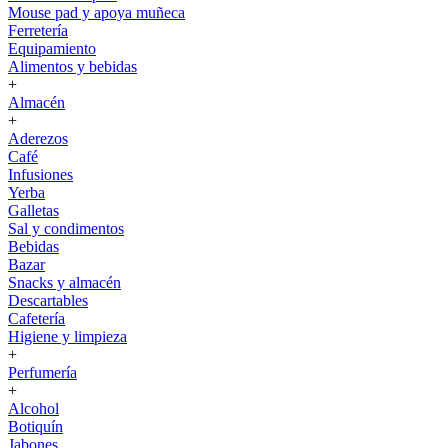
Mouse pad y apoya muñeca
Ferretería
Equipamiento
Alimentos y bebidas
+
Almacén
+
Aderezos
Café
Infusiones
Yerba
Galletas
Sal y condimentos
Bebidas
Bazar
Snacks y almacén
Descartables
Cafetería
Higiene y limpieza
+
Perfumería
+
Alcohol
Botiquín
Jabones