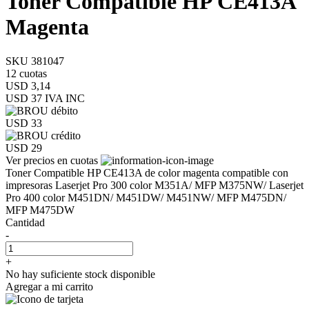
Toner Compatible HP CE413A
Magenta
SKU 381047
12 cuotas
USD 3,14
USD 37
IVA INC
USD 33
USD 29
Ver precios en cuotas
Toner Compatible HP CE413A de color magenta compatible con
impresoras Laserjet Pro 300 color M351A/ MFP M375NW/ Laserjet
Pro 400 color M451DN/ M451DW/ M451NW/ MFP M475DN/
MFP M475DW
Cantidad
-
+
No hay suficiente stock disponible
Agregar a mi carrito