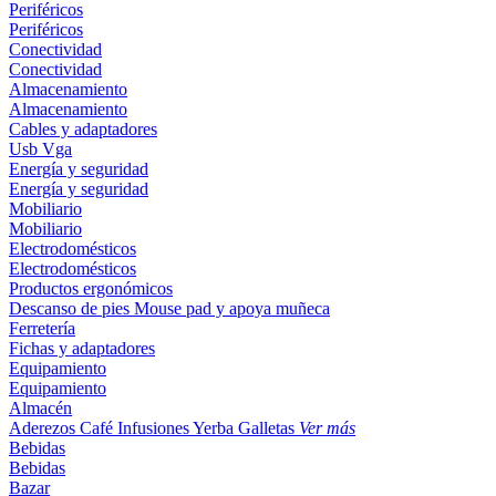
Periféricos
Periféricos
Conectividad
Conectividad
Almacenamiento
Almacenamiento
Cables y adaptadores
Usb
Vga
Energía y seguridad
Energía y seguridad
Mobiliario
Mobiliario
Electrodomésticos
Electrodomésticos
Productos ergonómicos
Descanso de pies
Mouse pad y apoya muñeca
Ferretería
Fichas y adaptadores
Equipamiento
Equipamiento
Almacén
Aderezos
Café
Infusiones
Yerba
Galletas
Ver más
Bebidas
Bebidas
Bazar