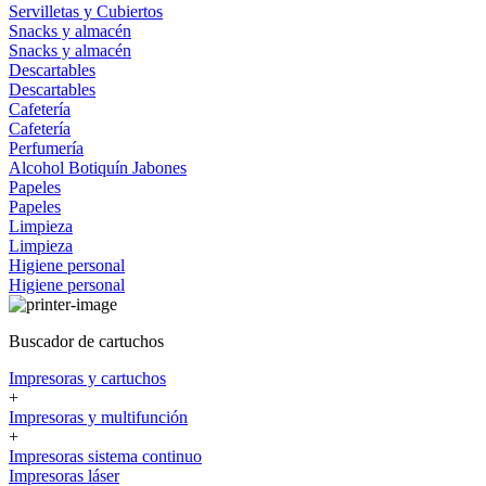
Servilletas y Cubiertos
Snacks y almacén
Snacks y almacén
Descartables
Descartables
Cafetería
Cafetería
Perfumería
Alcohol
Botiquín
Jabones
Papeles
Papeles
Limpieza
Limpieza
Higiene personal
Higiene personal
Buscador de cartuchos
Impresoras y cartuchos
+
Impresoras y multifunción
+
Impresoras sistema continuo
Impresoras láser