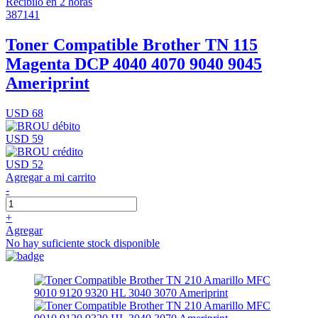
Recibilo en 2 horas
387141
Toner Compatible Brother TN 115
Magenta DCP 4040 4070 9040 9045
Ameriprint
USD 68
USD 59
USD 52
Agregar a mi carrito
-
+
Agregar
No hay suficiente stock disponible