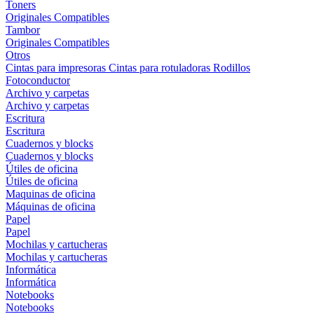
Toners
Originales
Compatibles
Tambor
Originales
Compatibles
Otros
Cintas para impresoras
Cintas para rotuladoras
Rodillos
Fotoconductor
Archivo y carpetas
Archivo y carpetas
Escritura
Escritura
Cuadernos y blocks
Cuadernos y blocks
Útiles de oficina
Útiles de oficina
Maquinas de oficina
Máquinas de oficina
Papel
Papel
Mochilas y cartucheras
Mochilas y cartucheras
Informática
Informática
Notebooks
Notebooks