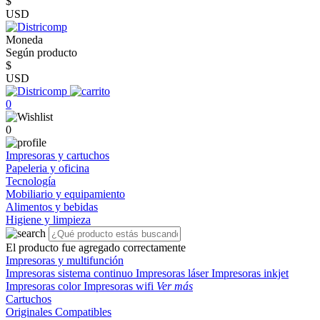
$
USD
Moneda
Según producto
$
USD
0
0
Impresoras y cartuchos
Papeleria y oficina
Tecnología
Mobiliario y equipamiento
Alimentos y bebidas
Higiene y limpieza
El producto fue agregado correctamente
Impresoras y multifunción
Impresoras sistema continuo
Impresoras láser
Impresoras inkjet
Impresoras color
Impresoras wifi
Ver más
Cartuchos
Originales
Compatibles