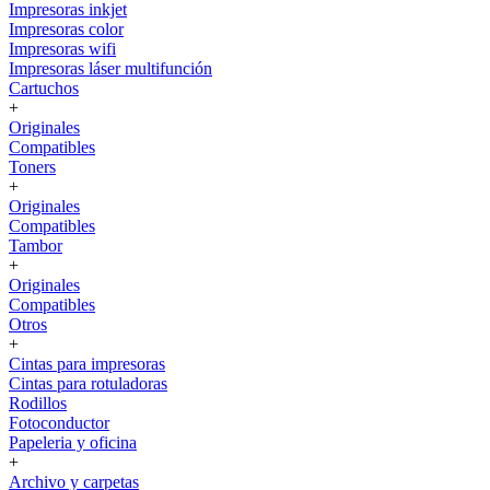
Impresoras inkjet
Impresoras color
Impresoras wifi
Impresoras láser multifunción
Cartuchos
+
Originales
Compatibles
Toners
+
Originales
Compatibles
Tambor
+
Originales
Compatibles
Otros
+
Cintas para impresoras
Cintas para rotuladoras
Rodillos
Fotoconductor
Papeleria y oficina
+
Archivo y carpetas