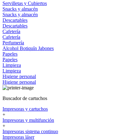
Servilletas y Cubiertos
Snacks y almacén
Snacks y almacén
Descartables
Descartables
Cafetería
Cafetería
Perfumería
Alcohol
Botiquín
Jabones
Papeles
Papeles
Limpieza
Limpieza
Higiene personal
Higiene personal
Buscador de cartuchos
Impresoras y cartuchos
+
Impresoras y multifunción
+
Impresoras sistema continuo
Impresoras láser