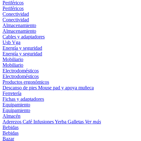
Periféricos
Periféricos
Conectividad
Conectividad
Almacenamiento
Almacenamiento
Cables y adaptadores
Usb
Vga
Energía y seguridad
Energía y seguridad
Mobiliario
Mobiliario
Electrodomésticos
Electrodomésticos
Productos ergonómicos
Descanso de pies
Mouse pad y apoya muñeca
Ferretería
Fichas y adaptadores
Equipamiento
Equipamiento
Almacén
Aderezos
Café
Infusiones
Yerba
Galletas
Ver más
Bebidas
Bebidas
Bazar