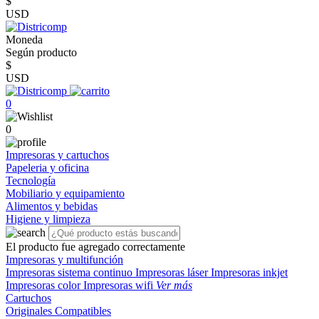
$
USD
Moneda
Según producto
$
USD
0
0
Impresoras y cartuchos
Papeleria y oficina
Tecnología
Mobiliario y equipamiento
Alimentos y bebidas
Higiene y limpieza
El producto fue agregado correctamente
Impresoras y multifunción
Impresoras sistema continuo
Impresoras láser
Impresoras inkjet
Impresoras color
Impresoras wifi
Ver más
Cartuchos
Originales
Compatibles