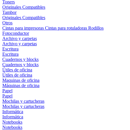
Toners
Originales
Compatibles
Tambor
Originales
Compatibles
Otros
Cintas para impresoras
Cintas para rotuladoras
Rodillos
Fotoconductor
Archivo y carpetas
Archivo y carpetas
Escritura
Escritura
Cuadernos y blocks
Cuadernos y blocks
Útiles de oficina
Útiles de oficina
Maquinas de oficina
Máquinas de oficina
Papel
Papel
Mochilas y cartucheras
Mochilas y cartucheras
Informática
Informática
Notebooks
Notebooks