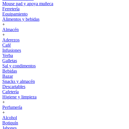
Mouse pad y apoya muñeca
Ferretería
Equipamiento
Alimentos y bebidas
+
Almacén
+
Aderezos
Café
Infusiones
Yerba
Galletas
Sal y condimentos
Bebidas
Bazar
Snacks y almacén
Descartables
Cafetería
Higiene y limpieza
+
Perfumería
+
Alcohol
Botiquín
Jabones