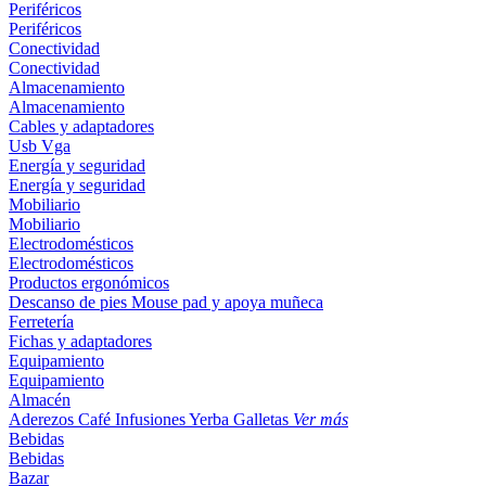
Periféricos
Periféricos
Conectividad
Conectividad
Almacenamiento
Almacenamiento
Cables y adaptadores
Usb
Vga
Energía y seguridad
Energía y seguridad
Mobiliario
Mobiliario
Electrodomésticos
Electrodomésticos
Productos ergonómicos
Descanso de pies
Mouse pad y apoya muñeca
Ferretería
Fichas y adaptadores
Equipamiento
Equipamiento
Almacén
Aderezos
Café
Infusiones
Yerba
Galletas
Ver más
Bebidas
Bebidas
Bazar