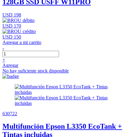
128GB SSD USFF W11PRO
USD 198
USD 170
USD 150
Agregar a mi carrito
-
+
Agregar
No hay suficiente stock disponible
630722
Multifunción Epson L3350 EcoTank +
Tintas incluidas