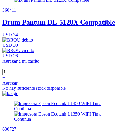
360411
Drum Pantum DL-5120X Compatible
USD 34
USD 30
USD 26
Agregar a mi carrito
-
+
Agregar
No hay suficiente stock disponible
630727