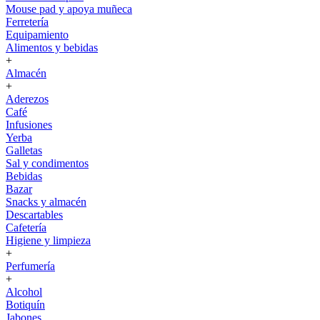
Mouse pad y apoya muñeca
Ferretería
Equipamiento
Alimentos y bebidas
+
Almacén
+
Aderezos
Café
Infusiones
Yerba
Galletas
Sal y condimentos
Bebidas
Bazar
Snacks y almacén
Descartables
Cafetería
Higiene y limpieza
+
Perfumería
+
Alcohol
Botiquín
Jabones