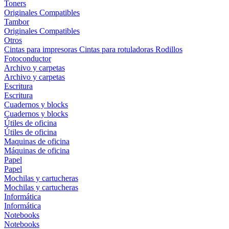
Toners
Originales
Compatibles
Tambor
Originales
Compatibles
Otros
Cintas para impresoras
Cintas para rotuladoras
Rodillos
Fotoconductor
Archivo y carpetas
Archivo y carpetas
Escritura
Escritura
Cuadernos y blocks
Cuadernos y blocks
Útiles de oficina
Útiles de oficina
Maquinas de oficina
Máquinas de oficina
Papel
Papel
Mochilas y cartucheras
Mochilas y cartucheras
Informática
Informática
Notebooks
Notebooks