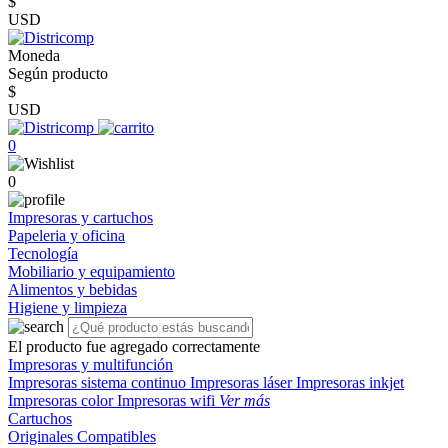
$
USD
Moneda
Según producto
$
USD
0
0
Impresoras y cartuchos
Papeleria y oficina
Tecnología
Mobiliario y equipamiento
Alimentos y bebidas
Higiene y limpieza
El producto fue agregado correctamente
Impresoras y multifunción
Impresoras sistema continuo
Impresoras láser
Impresoras inkjet
Impresoras color
Impresoras wifi
Ver más
Cartuchos
Originales
Compatibles