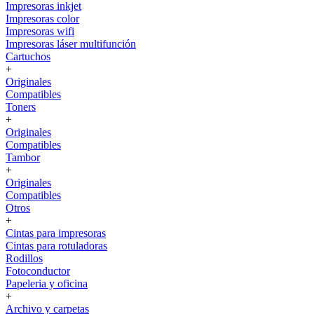
Impresoras inkjet
Impresoras color
Impresoras wifi
Impresoras láser multifunción
Cartuchos
+
Originales
Compatibles
Toners
+
Originales
Compatibles
Tambor
+
Originales
Compatibles
Otros
+
Cintas para impresoras
Cintas para rotuladoras
Rodillos
Fotoconductor
Papeleria y oficina
+
Archivo y carpetas