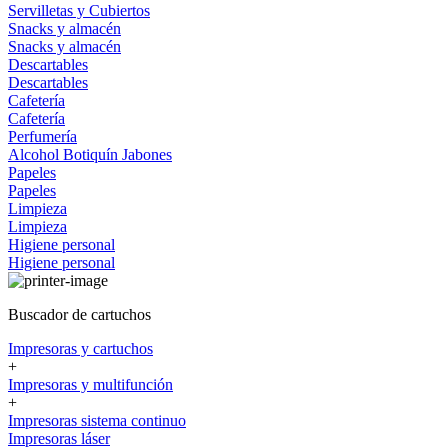
Servilletas y Cubiertos
Snacks y almacén
Snacks y almacén
Descartables
Descartables
Cafetería
Cafetería
Perfumería
Alcohol
Botiquín
Jabones
Papeles
Papeles
Limpieza
Limpieza
Higiene personal
Higiene personal
Buscador de cartuchos
Impresoras y cartuchos
+
Impresoras y multifunción
+
Impresoras sistema continuo
Impresoras láser