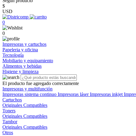
Según producto
$
USD
0
0
Impresoras y cartuchos
Papeleria y oficina
Tecnología
Mobiliario y equipamiento
Alimentos y bebidas
Higiene y limpieza
El producto fue agregado correctamente
Impresoras y multifunción
Impresoras sistema continuo
Impresoras láser
Impresoras inkjet
Impre
Cartuchos
Originales
Compatibles
Toners
Originales
Compatibles
Tambor
Originales
Compatibles
Otros