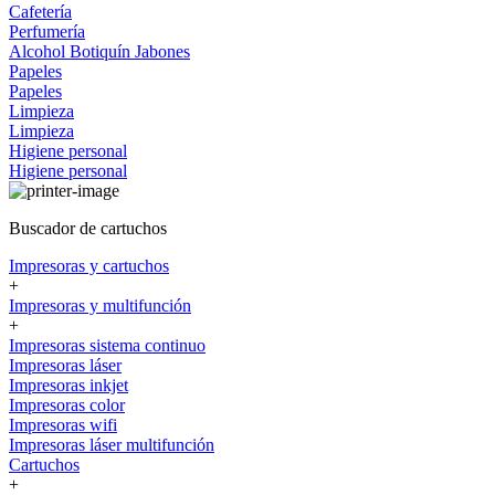
Cafetería
Perfumería
Alcohol
Botiquín
Jabones
Papeles
Papeles
Limpieza
Limpieza
Higiene personal
Higiene personal
Buscador de cartuchos
Impresoras y cartuchos
+
Impresoras y multifunción
+
Impresoras sistema continuo
Impresoras láser
Impresoras inkjet
Impresoras color
Impresoras wifi
Impresoras láser multifunción
Cartuchos
+