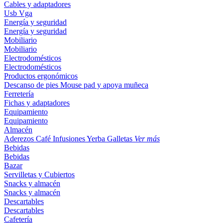
Cables y adaptadores
Usb
Vga
Energía y seguridad
Energía y seguridad
Mobiliario
Mobiliario
Electrodomésticos
Electrodomésticos
Productos ergonómicos
Descanso de pies
Mouse pad y apoya muñeca
Ferretería
Fichas y adaptadores
Equipamiento
Equipamiento
Almacén
Aderezos
Café
Infusiones
Yerba
Galletas
Ver más
Bebidas
Bebidas
Bazar
Servilletas y Cubiertos
Snacks y almacén
Snacks y almacén
Descartables
Descartables
Cafetería