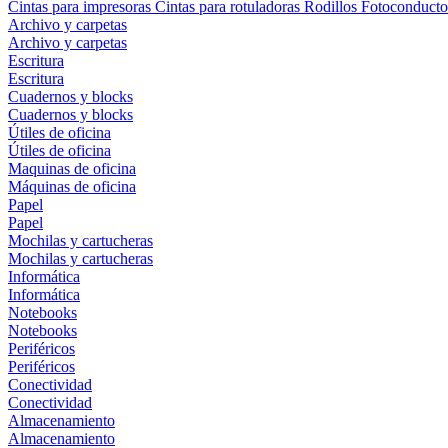
Cintas para impresoras
Cintas para rotuladoras
Rodillos
Fotoconducto
Archivo y carpetas
Archivo y carpetas
Escritura
Escritura
Cuadernos y blocks
Cuadernos y blocks
Útiles de oficina
Útiles de oficina
Maquinas de oficina
Máquinas de oficina
Papel
Papel
Mochilas y cartucheras
Mochilas y cartucheras
Informática
Informática
Notebooks
Notebooks
Periféricos
Periféricos
Conectividad
Conectividad
Almacenamiento
Almacenamiento