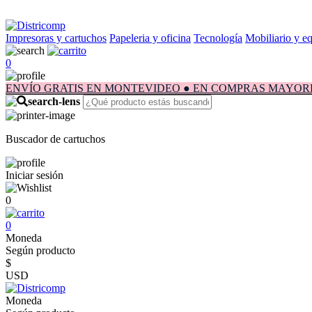
Impresoras y cartuchos
Papeleria y oficina
Tecnología
Mobiliario y e
0
ENVÍO GRATIS EN MONTEVIDEO ● EN COMPRAS MAYORES A $1.
Buscador de cartuchos
Iniciar sesión
0
0
Moneda
Según producto
$
USD
Moneda