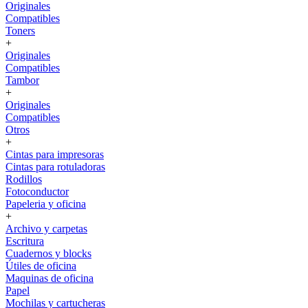
Originales
Compatibles
Toners
+
Originales
Compatibles
Tambor
+
Originales
Compatibles
Otros
+
Cintas para impresoras
Cintas para rotuladoras
Rodillos
Fotoconductor
Papeleria y oficina
+
Archivo y carpetas
Escritura
Cuadernos y blocks
Útiles de oficina
Maquinas de oficina
Papel
Mochilas y cartucheras