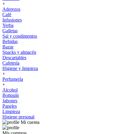
+
Aderezos
Café
Infusiones
Yerba
Galletas
Sal y condimentos
Bebidas
Bazar
Snacks y almacén
Descartables
Cafetería
Higiene y limpieza
+
Perfumería
+
Alcohol
Botiquín
Jabones
Papeles
Limpieza
Higiene personal
Mi cuenta
Mis compras