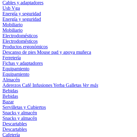
Cables y adaptadores
Usb
Vga
Energía y seguridad
Energía y seguridad
Mobiliario
Mobiliario
Electrodomésticos
Electrodomésticos
Productos ergonómicos
Descanso de pies
Mouse pad y apoya muñeca
Ferretería
Fichas y adaptadores
Equipamiento
Equipamiento
Almacén
Aderezos
Café
Infusiones
Yerba
Galletas
Ver más
Bebidas
Bebidas
Bazar
Servilletas y Cubiertos
Snacks y almacén
Snacks y almacén
Descartables
Descartables
Cafetería