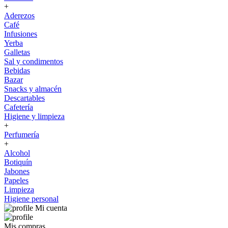
+
Aderezos
Café
Infusiones
Yerba
Galletas
Sal y condimentos
Bebidas
Bazar
Snacks y almacén
Descartables
Cafetería
Higiene y limpieza
+
Perfumería
+
Alcohol
Botiquín
Jabones
Papeles
Limpieza
Higiene personal
Mi cuenta
Mis compras