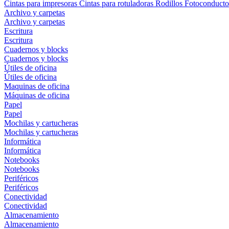
Cintas para impresoras
Cintas para rotuladoras
Rodillos
Fotoconducto
Archivo y carpetas
Archivo y carpetas
Escritura
Escritura
Cuadernos y blocks
Cuadernos y blocks
Útiles de oficina
Útiles de oficina
Maquinas de oficina
Máquinas de oficina
Papel
Papel
Mochilas y cartucheras
Mochilas y cartucheras
Informática
Informática
Notebooks
Notebooks
Periféricos
Periféricos
Conectividad
Conectividad
Almacenamiento
Almacenamiento