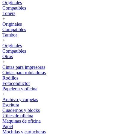
Originales
Compatibles
Toners
+
Originales
Compatibles
Tambor
+
Originales
Compatibles
Otros
+
Cintas para impresoras
Cintas para rotuladoras
Rodillos
Fotoconductor
Papeleria y oficina
+
Archivo y carpetas
Escritura
Cuadernos y blocks
Útiles de oficina
Maquinas de oficina
Papel
Mochilas y cartucheras