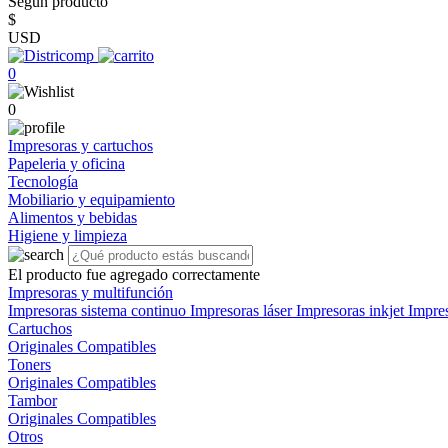
Según producto
$
USD
0
0
Impresoras y cartuchos
Papeleria y oficina
Tecnología
Mobiliario y equipamiento
Alimentos y bebidas
Higiene y limpieza
El producto fue agregado correctamente
Impresoras y multifunción
Impresoras sistema continuo
Impresoras láser
Impresoras inkjet
Impre
Cartuchos
Originales
Compatibles
Toners
Originales
Compatibles
Tambor
Originales
Compatibles
Otros