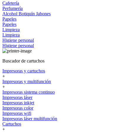
Cafetería
Perfumería
Alcohol
Botiquín
Jabones
Papeles
Papeles
Limpieza
Limpieza
Higiene personal
Higiene personal
Buscador de cartuchos
Impresoras y cartuchos
+
Impresoras y multifunción
+
Impresoras sistema continuo
Impresoras láser
Impresoras inkjet
Impresoras color
Impresoras wifi
Impresoras láser multifunción
Cartuchos
+