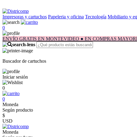
Impresoras y cartuchos
Papeleria y oficina
Tecnología
Mobiliario y e
0
ENVÍO GRATIS EN MONTEVIDEO ● EN COMPRAS MAYORES A $1.
Buscador de cartuchos
Iniciar sesión
0
0
Moneda
Según producto
$
USD
Moneda