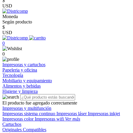
$
USD
Moneda
Según producto
$
USD
0
0
Impresoras y cartuchos
Papeleria y oficina
Tecnología
Mobiliario y equipamiento
Alimentos y bebidas
Higiene y limpieza
El producto fue agregado correctamente
Impresoras y multifunción
Impresoras sistema continuo
Impresoras láser
Impresoras inkjet
Impresoras color
Impresoras wifi
Ver más
Cartuchos
Originales
Compatibles