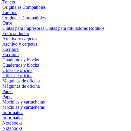
Toners
Originales
Compatibles
Tambor
Originales
Compatibles
Otros
Cintas para impresoras
Cintas para rotuladoras
Rodillos
Fotoconductor
Archivo y carpetas
Archivo y carpetas
Escritura
Escritura
Cuadernos y blocks
Cuadernos y blocks
Útiles de oficina
Útiles de oficina
Maquinas de oficina
Máquinas de oficina
Papel
Papel
Mochilas y cartucheras
Mochilas y cartucheras
Informática
Informática
Notebooks
Notebooks