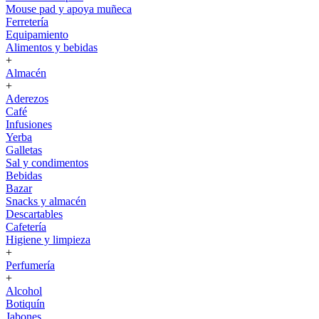
Mouse pad y apoya muñeca
Ferretería
Equipamiento
Alimentos y bebidas
+
Almacén
+
Aderezos
Café
Infusiones
Yerba
Galletas
Sal y condimentos
Bebidas
Bazar
Snacks y almacén
Descartables
Cafetería
Higiene y limpieza
+
Perfumería
+
Alcohol
Botiquín
Jabones