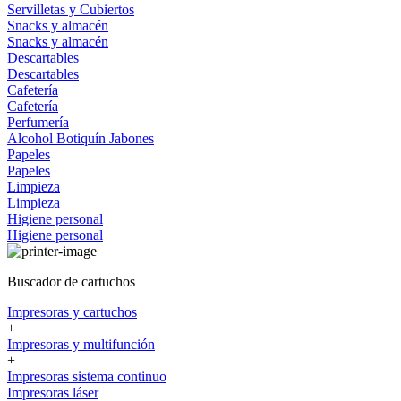
Servilletas y Cubiertos
Snacks y almacén
Snacks y almacén
Descartables
Descartables
Cafetería
Cafetería
Perfumería
Alcohol
Botiquín
Jabones
Papeles
Papeles
Limpieza
Limpieza
Higiene personal
Higiene personal
Buscador de cartuchos
Impresoras y cartuchos
+
Impresoras y multifunción
+
Impresoras sistema continuo
Impresoras láser