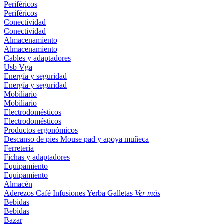
Periféricos
Periféricos
Conectividad
Conectividad
Almacenamiento
Almacenamiento
Cables y adaptadores
Usb
Vga
Energía y seguridad
Energía y seguridad
Mobiliario
Mobiliario
Electrodomésticos
Electrodomésticos
Productos ergonómicos
Descanso de pies
Mouse pad y apoya muñeca
Ferretería
Fichas y adaptadores
Equipamiento
Equipamiento
Almacén
Aderezos
Café
Infusiones
Yerba
Galletas
Ver más
Bebidas
Bebidas
Bazar