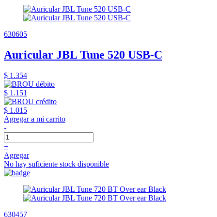
630605
Auricular JBL Tune 520 USB-C
$ 1.354
$ 1.151
$ 1.015
Agregar a mi carrito
-
+
Agregar
No hay suficiente stock disponible
630457