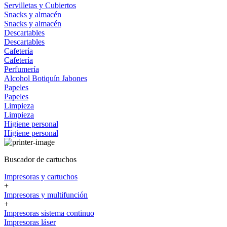
Servilletas y Cubiertos
Snacks y almacén
Snacks y almacén
Descartables
Descartables
Cafetería
Cafetería
Perfumería
Alcohol
Botiquín
Jabones
Papeles
Papeles
Limpieza
Limpieza
Higiene personal
Higiene personal
Buscador de cartuchos
Impresoras y cartuchos
+
Impresoras y multifunción
+
Impresoras sistema continuo
Impresoras láser