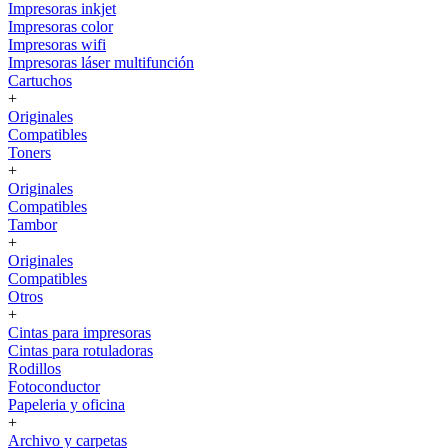
Impresoras inkjet
Impresoras color
Impresoras wifi
Impresoras láser multifunción
Cartuchos
+
Originales
Compatibles
Toners
+
Originales
Compatibles
Tambor
+
Originales
Compatibles
Otros
+
Cintas para impresoras
Cintas para rotuladoras
Rodillos
Fotoconductor
Papeleria y oficina
+
Archivo y carpetas