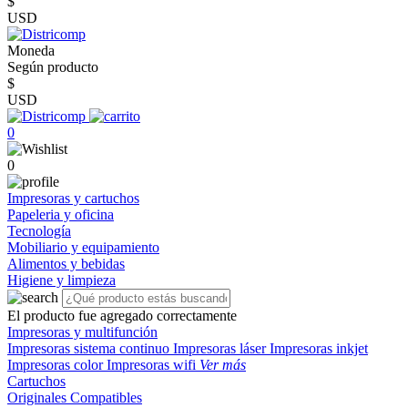
$
USD
Moneda
Según producto
$
USD
0
0
Impresoras y cartuchos
Papeleria y oficina
Tecnología
Mobiliario y equipamiento
Alimentos y bebidas
Higiene y limpieza
El producto fue agregado correctamente
Impresoras y multifunción
Impresoras sistema continuo
Impresoras láser
Impresoras inkjet
Impresoras color
Impresoras wifi
Ver más
Cartuchos
Originales
Compatibles