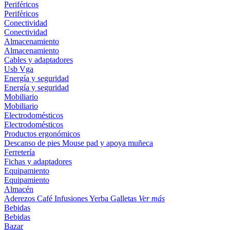
Periféricos
Periféricos
Conectividad
Conectividad
Almacenamiento
Almacenamiento
Cables y adaptadores
Usb
Vga
Energía y seguridad
Energía y seguridad
Mobiliario
Mobiliario
Electrodomésticos
Electrodomésticos
Productos ergonómicos
Descanso de pies
Mouse pad y apoya muñeca
Ferretería
Fichas y adaptadores
Equipamiento
Equipamiento
Almacén
Aderezos
Café
Infusiones
Yerba
Galletas
Ver más
Bebidas
Bebidas
Bazar