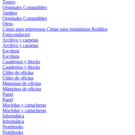
Toners
Originales
Compatibles
Tambor
Originales
Compatibles
Otros
Cintas para impresoras
Cintas para rotuladoras
Rodillos
Fotoconductor
Archivo y carpetas
Archivo y carpetas
Escritura
Escritura
Cuadernos y blocks
Cuadernos y blocks
Útiles de oficina
Útiles de oficina
Maquinas de oficina
Máquinas de oficina
Papel
Papel
Mochilas y cartucheras
Mochilas y cartucheras
Informática
Informática
Notebooks
Notebooks