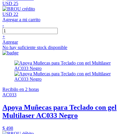
USD 25
USD 22
Agregar a mi carrito
-
+
Agregar
No hay suficiente stock disponible
Recibilo en 2 horas
AC033
Apoya Muñecas para Teclado con gel
Multilaser AC033 Negro
$ 498