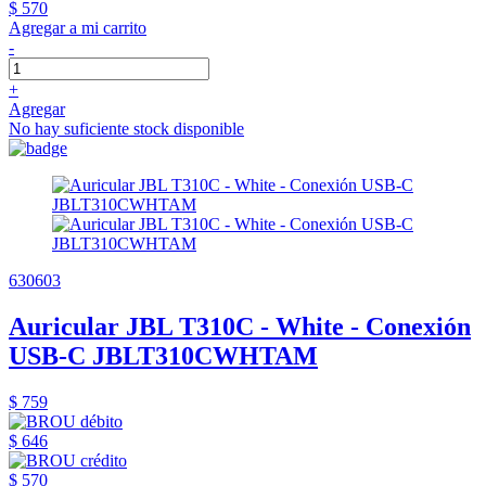
$ 570
Agregar a mi carrito
-
+
Agregar
No hay suficiente stock disponible
630603
Auricular JBL T310C - White - Conexión
USB-C JBLT310CWHTAM
$ 759
$ 646
$ 570