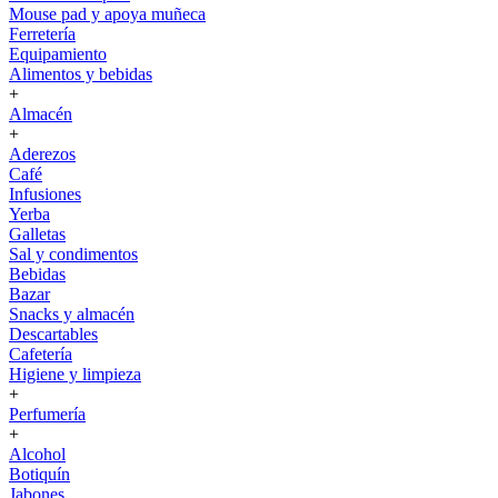
Mouse pad y apoya muñeca
Ferretería
Equipamiento
Alimentos y bebidas
+
Almacén
+
Aderezos
Café
Infusiones
Yerba
Galletas
Sal y condimentos
Bebidas
Bazar
Snacks y almacén
Descartables
Cafetería
Higiene y limpieza
+
Perfumería
+
Alcohol
Botiquín
Jabones