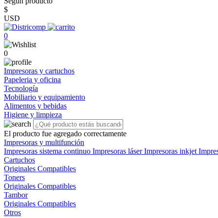
Según producto
$
USD
0
0
Impresoras y cartuchos
Papeleria y oficina
Tecnología
Mobiliario y equipamiento
Alimentos y bebidas
Higiene y limpieza
El producto fue agregado correctamente
Impresoras y multifunción
Impresoras sistema continuo
Impresoras láser
Impresoras inkjet
Impre
Cartuchos
Originales
Compatibles
Toners
Originales
Compatibles
Tambor
Originales
Compatibles
Otros