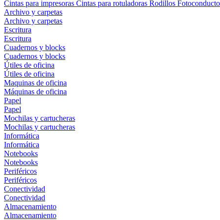
Cintas para impresoras
Cintas para rotuladoras
Rodillos
Fotoconducto
Archivo y carpetas
Archivo y carpetas
Escritura
Escritura
Cuadernos y blocks
Cuadernos y blocks
Útiles de oficina
Útiles de oficina
Maquinas de oficina
Máquinas de oficina
Papel
Papel
Mochilas y cartucheras
Mochilas y cartucheras
Informática
Informática
Notebooks
Notebooks
Periféricos
Periféricos
Conectividad
Conectividad
Almacenamiento
Almacenamiento