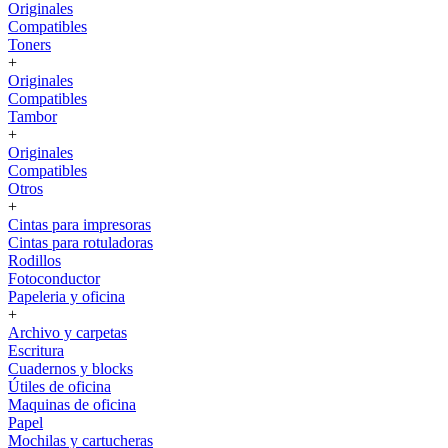
Originales
Compatibles
Toners
+
Originales
Compatibles
Tambor
+
Originales
Compatibles
Otros
+
Cintas para impresoras
Cintas para rotuladoras
Rodillos
Fotoconductor
Papeleria y oficina
+
Archivo y carpetas
Escritura
Cuadernos y blocks
Útiles de oficina
Maquinas de oficina
Papel
Mochilas y cartucheras