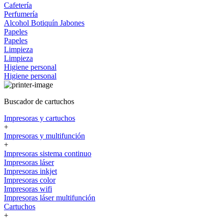
Cafetería
Perfumería
Alcohol
Botiquín
Jabones
Papeles
Papeles
Limpieza
Limpieza
Higiene personal
Higiene personal
Buscador de cartuchos
Impresoras y cartuchos
+
Impresoras y multifunción
+
Impresoras sistema continuo
Impresoras láser
Impresoras inkjet
Impresoras color
Impresoras wifi
Impresoras láser multifunción
Cartuchos
+