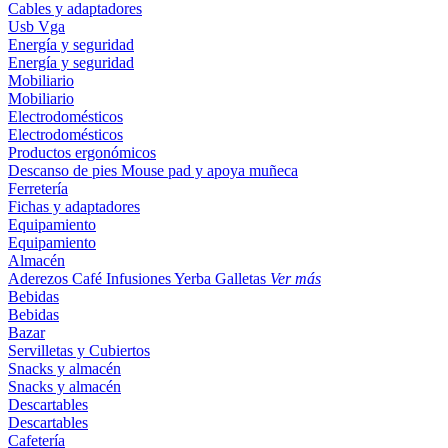
Cables y adaptadores
Usb
Vga
Energía y seguridad
Energía y seguridad
Mobiliario
Mobiliario
Electrodomésticos
Electrodomésticos
Productos ergonómicos
Descanso de pies
Mouse pad y apoya muñeca
Ferretería
Fichas y adaptadores
Equipamiento
Equipamiento
Almacén
Aderezos
Café
Infusiones
Yerba
Galletas
Ver más
Bebidas
Bebidas
Bazar
Servilletas y Cubiertos
Snacks y almacén
Snacks y almacén
Descartables
Descartables
Cafetería