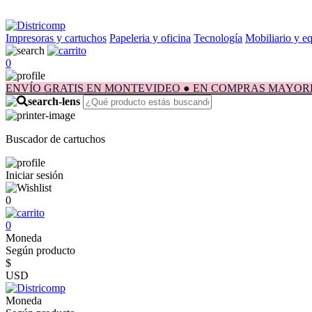
Impresoras y cartuchos
Papeleria y oficina
Tecnología
Mobiliario y e
0
ENVÍO GRATIS EN MONTEVIDEO ● EN COMPRAS MAYORES A $1.
Buscador de cartuchos
Iniciar sesión
0
0
Moneda
Según producto
$
USD
Moneda