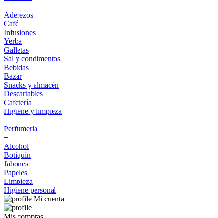
+
Aderezos
Café
Infusiones
Yerba
Galletas
Sal y condimentos
Bebidas
Bazar
Snacks y almacén
Descartables
Cafetería
Higiene y limpieza
+
Perfumería
+
Alcohol
Botiquín
Jabones
Papeles
Limpieza
Higiene personal
Mi cuenta
Mis compras