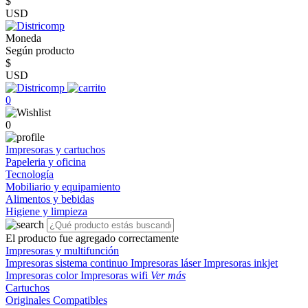
$
USD
Moneda
Según producto
$
USD
0
0
Impresoras y cartuchos
Papeleria y oficina
Tecnología
Mobiliario y equipamiento
Alimentos y bebidas
Higiene y limpieza
El producto fue agregado correctamente
Impresoras y multifunción
Impresoras sistema continuo
Impresoras láser
Impresoras inkjet
Impresoras color
Impresoras wifi
Ver más
Cartuchos
Originales
Compatibles