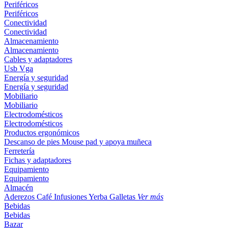
Periféricos
Periféricos
Conectividad
Conectividad
Almacenamiento
Almacenamiento
Cables y adaptadores
Usb
Vga
Energía y seguridad
Energía y seguridad
Mobiliario
Mobiliario
Electrodomésticos
Electrodomésticos
Productos ergonómicos
Descanso de pies
Mouse pad y apoya muñeca
Ferretería
Fichas y adaptadores
Equipamiento
Equipamiento
Almacén
Aderezos
Café
Infusiones
Yerba
Galletas
Ver más
Bebidas
Bebidas
Bazar