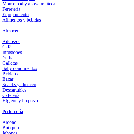
Mouse pad y apoya muñeca
Ferretería
Equipamiento
Alimentos y bebidas
+
Almacén
+
Aderezos
Café
Infusiones
Yerba
Galletas
Sal y condimentos
Bebidas
Bazar
Snacks y almacén
Descartables
Cafetería
Higiene y limpieza
+
Perfumería
+
Alcohol
Botiquín
Jabones