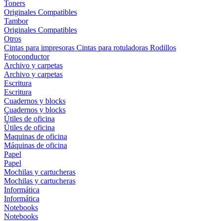
Toners
Originales
Compatibles
Tambor
Originales
Compatibles
Otros
Cintas para impresoras
Cintas para rotuladoras
Rodillos
Fotoconductor
Archivo y carpetas
Archivo y carpetas
Escritura
Escritura
Cuadernos y blocks
Cuadernos y blocks
Útiles de oficina
Útiles de oficina
Maquinas de oficina
Máquinas de oficina
Papel
Papel
Mochilas y cartucheras
Mochilas y cartucheras
Informática
Informática
Notebooks
Notebooks