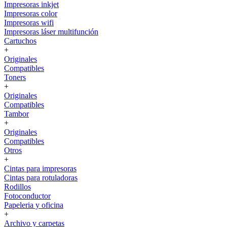
Impresoras inkjet
Impresoras color
Impresoras wifi
Impresoras láser multifunción
Cartuchos
+
Originales
Compatibles
Toners
+
Originales
Compatibles
Tambor
+
Originales
Compatibles
Otros
+
Cintas para impresoras
Cintas para rotuladoras
Rodillos
Fotoconductor
Papeleria y oficina
+
Archivo y carpetas