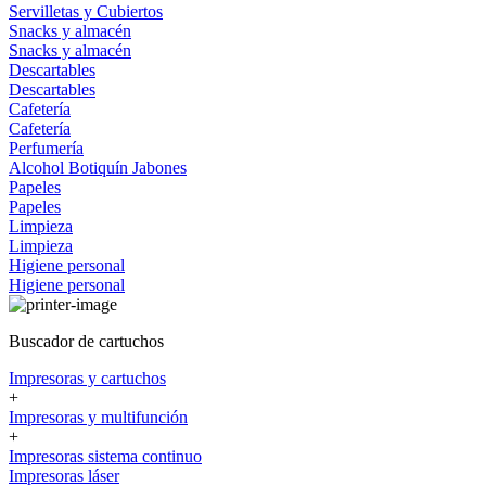
Servilletas y Cubiertos
Snacks y almacén
Snacks y almacén
Descartables
Descartables
Cafetería
Cafetería
Perfumería
Alcohol
Botiquín
Jabones
Papeles
Papeles
Limpieza
Limpieza
Higiene personal
Higiene personal
Buscador de cartuchos
Impresoras y cartuchos
+
Impresoras y multifunción
+
Impresoras sistema continuo
Impresoras láser