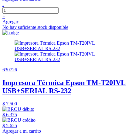
-
+
Agregar
No hay suficiente stock disponible
630726
Impresora Térmica Epson TM-T20IVL
USB+SERIAL RS-232
$ 7.500
$ 6.375
$ 5.625
Agregar a mi carrito