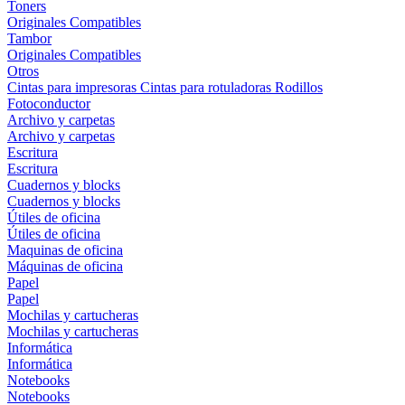
Toners
Originales
Compatibles
Tambor
Originales
Compatibles
Otros
Cintas para impresoras
Cintas para rotuladoras
Rodillos
Fotoconductor
Archivo y carpetas
Archivo y carpetas
Escritura
Escritura
Cuadernos y blocks
Cuadernos y blocks
Útiles de oficina
Útiles de oficina
Maquinas de oficina
Máquinas de oficina
Papel
Papel
Mochilas y cartucheras
Mochilas y cartucheras
Informática
Informática
Notebooks
Notebooks