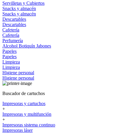
Servilletas y Cubiertos
Snacks y almacén
Snacks y almacén
Descartables
Descartables
Cafetería
Cafetería
Perfumería
Alcohol
Botiquín
Jabones
Papeles
Papeles
Limpieza
Limpieza
Higiene personal
Higiene personal
Buscador de cartuchos
Impresoras y cartuchos
+
Impresoras y multifunción
+
Impresoras sistema continuo
Impresoras láser