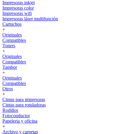
Impresoras inkjet
Impresoras color
Impresoras wifi
Impresoras láser multifunción
Cartuchos
+
Originales
Compatibles
Toners
+
Originales
Compatibles
Tambor
+
Originales
Compatibles
Otros
+
Cintas para impresoras
Cintas para rotuladoras
Rodillos
Fotoconductor
Papeleria y oficina
+
Archivo y carpetas