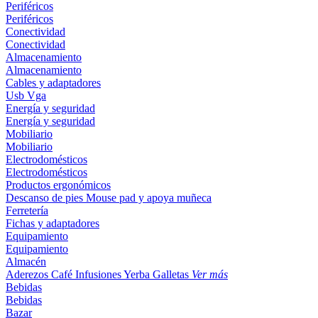
Periféricos
Periféricos
Conectividad
Conectividad
Almacenamiento
Almacenamiento
Cables y adaptadores
Usb
Vga
Energía y seguridad
Energía y seguridad
Mobiliario
Mobiliario
Electrodomésticos
Electrodomésticos
Productos ergonómicos
Descanso de pies
Mouse pad y apoya muñeca
Ferretería
Fichas y adaptadores
Equipamiento
Equipamiento
Almacén
Aderezos
Café
Infusiones
Yerba
Galletas
Ver más
Bebidas
Bebidas
Bazar