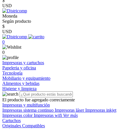
$
USD
Moneda
Según producto
$
USD
0
0
Impresoras y cartuchos
Papeleria y oficina
Tecnología
Mobiliario y equipamiento
Alimentos y bebidas
Higiene y limpieza
El producto fue agregado correctamente
Impresoras y multifunción
Impresoras sistema continuo
Impresoras láser
Impresoras inkjet
Impresoras color
Impresoras wifi
Ver más
Cartuchos
Originales
Compatibles