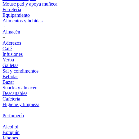
Mouse pad y apoya muñeca
Ferretería
Equipamiento
Alimentos y bebidas
+
Almacén
+
Aderezos
Café
Infusiones
Yerba
Galletas
Sal y condimentos
Bebidas
Bazar
Snacks y almacén
Descartables
Cafetería
Higiene y limpieza
+
Perfumería
+
Alcohol
Botiquín
Jabones