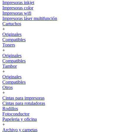
Impresoras inkjet
Impresoras color
Impresoras wifi
Impresoras láser multifunción
Cartuchos
+
Originales
Compatibles
Toners
+
Originales
Compatibles
Tambor
+
Originales
Compatibles
Otros
+
Cintas para impresoras
Cintas para rotuladoras
Rodillos
Fotoconductor
Papeleria y oficina
+
Archivo y carpetas