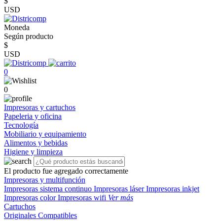
$
USD
Moneda
Según producto
$
USD
0
0
Impresoras y cartuchos
Papeleria y oficina
Tecnología
Mobiliario y equipamiento
Alimentos y bebidas
Higiene y limpieza
El producto fue agregado correctamente
Impresoras y multifunción
Impresoras sistema continuo
Impresoras láser
Impresoras inkjet
Impresoras color
Impresoras wifi
Ver más
Cartuchos
Originales
Compatibles