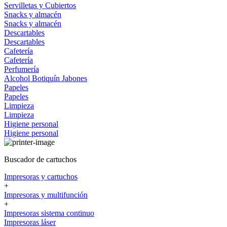
Servilletas y Cubiertos
Snacks y almacén
Snacks y almacén
Descartables
Descartables
Cafetería
Cafetería
Perfumería
Alcohol
Botiquín
Jabones
Papeles
Papeles
Limpieza
Limpieza
Higiene personal
Higiene personal
Buscador de cartuchos
Impresoras y cartuchos
+
Impresoras y multifunción
+
Impresoras sistema continuo
Impresoras láser