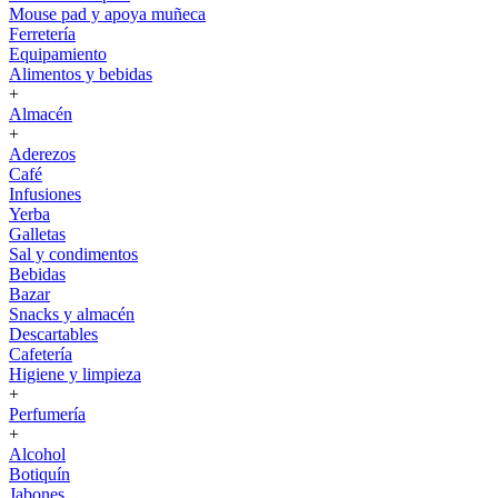
Mouse pad y apoya muñeca
Ferretería
Equipamiento
Alimentos y bebidas
+
Almacén
+
Aderezos
Café
Infusiones
Yerba
Galletas
Sal y condimentos
Bebidas
Bazar
Snacks y almacén
Descartables
Cafetería
Higiene y limpieza
+
Perfumería
+
Alcohol
Botiquín
Jabones