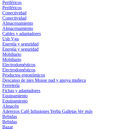
Periféricos
Periféricos
Conectividad
Conectividad
Almacenamiento
Almacenamiento
Cables y adaptadores
Usb
Vga
Energía y seguridad
Energía y seguridad
Mobiliario
Mobiliario
Electrodomésticos
Electrodomésticos
Productos ergonómicos
Descanso de pies
Mouse pad y apoya muñeca
Ferretería
Fichas y adaptadores
Equipamiento
Equipamiento
Almacén
Aderezos
Café
Infusiones
Yerba
Galletas
Ver más
Bebidas
Bebidas
Bazar