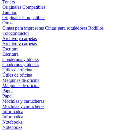
Toners
Originales
Compatibles
Tambor
Originales
Compatibles
Otros
Cintas para impresoras
Cintas para rotuladoras
Rodillos
Fotoconductor
Archivo y carpetas
Archivo y carpetas
Escritura
Escritura
Cuadernos y blocks
Cuadernos y blocks
Útiles de oficina
Útiles de oficina
Maquinas de oficina
Máquinas de oficina
Papel
Papel
Mochilas y cartucheras
Mochilas y cartucheras
Informática
Informática
Notebooks
Notebooks